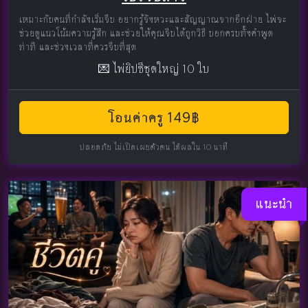
เหมาะกับคนที่กำลังเริ่มจีบ อยากรู้จังหวะและสัญญาณจากอีกฝ่าย ไพ่จะ
ช่วยดูแนวโน้มความรู้สึก และช่วยให้คุณจีบได้ถูกวิธี บอกครบทั้งคำพูด
ท่าที และช่วงเวลาที่ควรจีบที่สุด
💌 ไพ่ยิปซีชุดใหญ่ 10 ใบ
โอนค่าครู 149฿
ปลอดภัย ไม่เปิดเผยตัวตน ได้ผลใน 10 นาที
แนะนำ