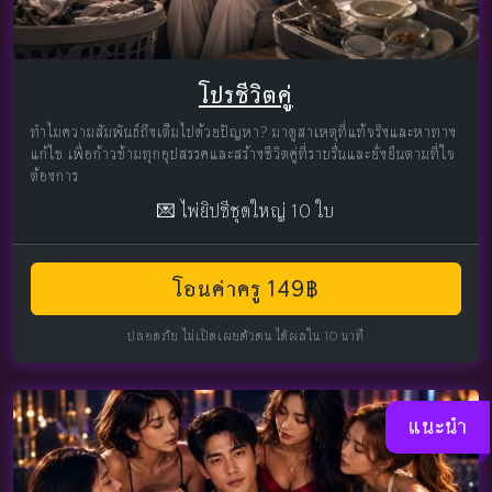
โปรชีวิตคู่
ทำไมความสัมพันธ์ถึงเต็มไปด้วยปัญหา? มาดูสาเหตุที่แท้จริงและหาทาง
แก้ไข เพื่อก้าวข้ามทุกอุปสรรคและสร้างชีวิตคู่ที่ราบรื่นและยั่งยืนตามที่ใจ
ต้องการ
💌 ไพ่ยิปซีชุดใหญ่ 10 ใบ
โอนค่าครู 149฿
ปลอดภัย ไม่เปิดเผยตัวตน ได้ผลใน 10 นาที
แนะนำ