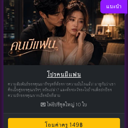
แนะนำ
โปรคนมีแฟน
ความสัมพันธ์ของคุณมาถึงจุดที่ต้องการความมั่นใจแล้ว! มาดูกันว่าเขา
คือเนื้อคู่ของคุณจริงๆ หรือเปล่า? และต้องระวังอะไรบ้างเพื่อปกป้อง
ความรักของคุณจากเรื่องมือที่สาม
💌 ไพ่ยิปซีชุดใหญ่ 10 ใบ
โอนค่าครู 149฿