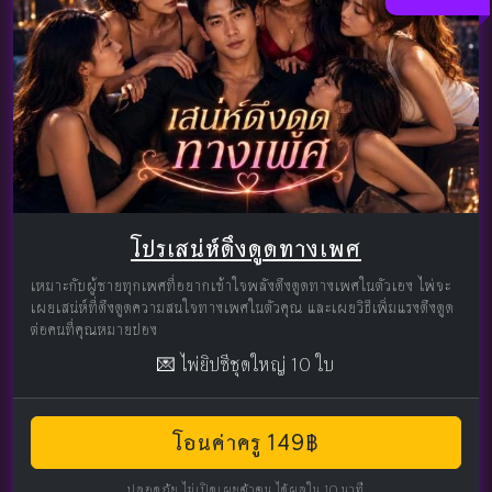
โปรเสน่ห์ดึงดูดทางเพศ
เหมาะกับผู้ชายทุกเพศที่อยากเข้าใจพลังดึงดูดทางเพศในตัวเอง ไพ่จะ
เผยเสน่ห์ที่ดึงดูดความสนใจทางเพศในตัวคุณ และเผยวิธีเพิ่มแรงดึงดูด
ต่อคนที่คุณหมายปอง
💌 ไพ่ยิปซีชุดใหญ่ 10 ใบ
โอนค่าครู 149฿
ปลอดภัย ไม่เปิดเผยตัวตน ได้ผลใน 10 นาที