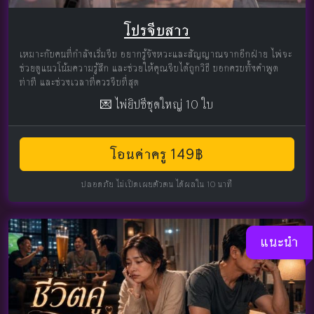
โปรจีบสาว
เหมาะกับคนที่กำลังเริ่มจีบ อยากรู้จังหวะและสัญญาณจากอีกฝ่าย ไพ่จะ
ช่วยดูแนวโน้มความรู้สึก และช่วยให้คุณจีบได้ถูกวิธี บอกครบทั้งคำพูด
ท่าที และช่วงเวลาที่ควรจีบที่สุด
💌 ไพ่ยิปซีชุดใหญ่ 10 ใบ
โอนค่าครู 149฿
ปลอดภัย ไม่เปิดเผยตัวตน ได้ผลใน 10 นาที
แนะนำ