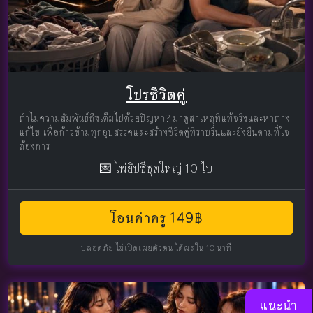
โปรชีวิตคู่
ทำไมความสัมพันธ์ถึงเต็มไปด้วยปัญหา? มาดูสาเหตุที่แท้จริงและหาทาง
แก้ไข เพื่อก้าวข้ามทุกอุปสรรคและสร้างชีวิตคู่ที่ราบรื่นและยั่งยืนตามที่ใจ
ต้องการ
💌 ไพ่ยิปซีชุดใหญ่ 10 ใบ
โอนค่าครู 149฿
ปลอดภัย ไม่เปิดเผยตัวตน ได้ผลใน 10 นาที
แนะนำ