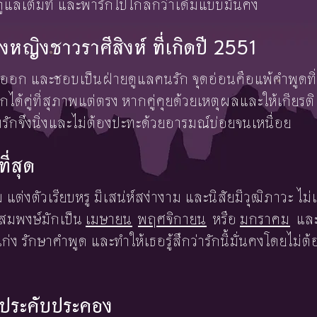
ทดูแลเต็มที่ และพารักไปไกลกว่าเดิมแบบมั่นคง
หญิงชาวราศีสิงห์ ที่เกิดปี 2551
งออก และชอบเป็นฝ่ายดูแลคนรัก จุดอ่อนคือแพ้คำพูดท
ได้คู่ที่สุภาพแต่ตรง หากคู่คุยด้วยเหตุผลและให้เกียรต
รักจึงนิ่งและไม่ต้องปะทะด้วยอารมณ์บ่อยจนเหนื่อย
ที่สุด
นิยม แต่งตัวเรียบหรู มีเสน่ห์สง่างาม และนิสัยมีวุฒิภาวะ ไ
ี่สมพงษ์มักเป็น
เมษายน
พฤศจิกายน
หรือ
มกราคม
และค
ก่ง รักษาคำพูด และทำให้เธอรู้สึกว่ารักนี้มั่นคงโดยไม่
องประคับประคอง