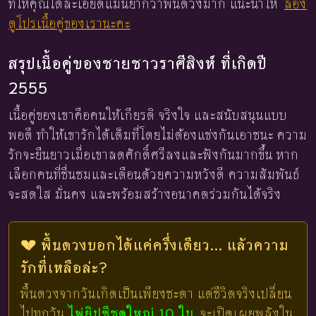
ที่ให้คุณได้ละเอียดแม่นยำกว่าพื้นดวงมาก แนะนำให้
ลอง
ดูโปรเนื้อคู่ของเรานะคะ
สรุปเนื้อคู่ของชายชาวราศีสิงห์ ที่เกิดปี
2555
เนื้อคู่ของเขาคือคนให้เกียรติ จริงใจ และสนับสนุนแบบ
พอดี ทำให้เขารักได้เต็มที่โดยไม่ต้องแข่งกันเอาชนะ ความ
รักจะยืนยาวเมื่อเขาลดศักดิ์ศรีลงและฟังกันมากขึ้น หาก
เลือกคนที่ชื่นชมและเตือนด้วยความหวังดี ความสัมพันธ์
จะสดใส มั่นคง และพร้อมสร้างอนาคตร่วมกันได้จริง
💔 พื้นดวงบอกได้แค่ครึ่งเดียว... แล้วความ
รักที่เหลือล่ะ?
พื้นดวงจากวันเกิดเป็นเพียงชะตา แต่ชีวิตจริงเปลี่ยน
ไปทุกวัน
ไพ่ยิปซีชุดใหญ่ 10 ใบ
จะเปิดเผยพลังใน