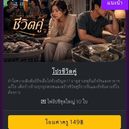
แนะนำ
โปรชีวิตคู่
ทำไมความสัมพันธ์ถึงเต็มไปด้วยปัญหา? มาดูสาเหตุที่แท้จริงและหาทาง
แก้ไข เพื่อก้าวข้ามทุกอุปสรรคและสร้างชีวิตคู่ที่ราบรื่นและยั่งยืนตามที่ใจ
ต้องการ
💌 ไพ่ยิปซีชุดใหญ่ 10 ใบ
โอนค่าครู 149฿