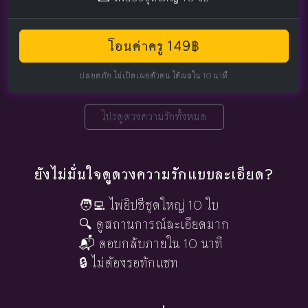
โอนค่าครู 149฿
ปลอดภัย ไม่เปิดเผยตัวตน ได้ผลใน 10 นาที
โปรดูดวงความรักทั้งหมด
ยังไม่มั่นใจดูดวงความรักแบบละเอียด?
🧑‍💻 ไพ่ยิปซีชุดใหญ่ 10 ใบ
🔍 ดูสถานการณ์ละเอียดมาก
📬 ตอบกลับภายใน 10 นาที
🔒 ไม่ต้องรอทักแชท