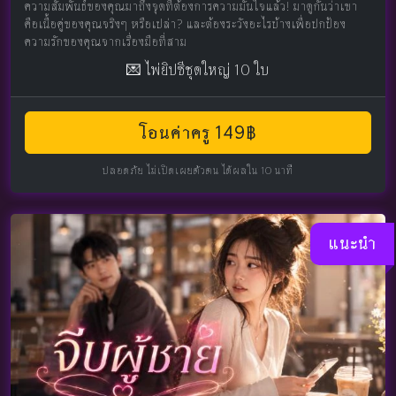
ความสัมพันธ์ของคุณมาถึงจุดที่ต้องการความมั่นใจแล้ว! มาดูกันว่าเขา
คือเนื้อคู่ของคุณจริงๆ หรือเปล่า? และต้องระวังอะไรบ้างเพื่อปกป้อง
ความรักของคุณจากเรื่องมือที่สาม
💌 ไพ่ยิปซีชุดใหญ่ 10 ใบ
โอนค่าครู 149฿
ปลอดภัย ไม่เปิดเผยตัวตน ได้ผลใน 10 นาที
แนะนำ