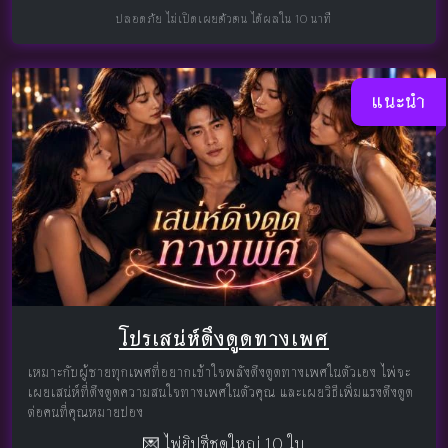
ปลอดภัย ไม่เปิดเผยตัวตน ได้ผลใน 10 นาที
แนะนำ
โปรเสน่ห์ดึงดูดทางเพศ
เหมาะกับผู้ชายทุกเพศที่อยากเข้าใจพลังดึงดูดทางเพศในตัวเอง ไพ่จะ
เผยเสน่ห์ที่ดึงดูดความสนใจทางเพศในตัวคุณ และเผยวิธีเพิ่มแรงดึงดูด
ต่อคนที่คุณหมายปอง
💌 ไพ่ยิปซีชุดใหญ่ 10 ใบ