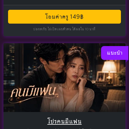
โอนค่าครู 149฿
ปลอดภัย ไม่เปิดเผยตัวตน ได้ผลใน 10 นาที
แนะนำ
โปรคนมีแฟน