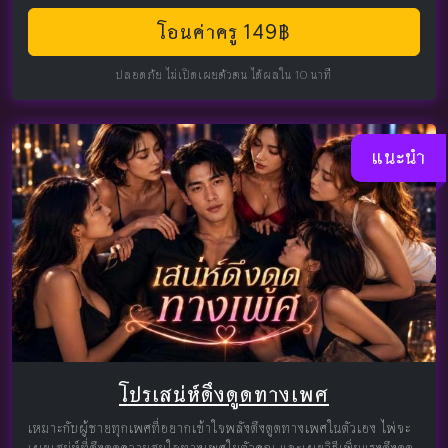
โอนค่าครู 149฿
ปลอดภัย ไม่เปิดเผยตัวตน ได้ผลใน 10 นาที
แนะนำ
โปรเสน่ห์ดึงดูดทางเพศ
เหมาะกับผู้ชายทุกเพศที่อยากเข้าใจพลังดึงดูดทางเพศในตัวเอง ไพ่จะ
เผยเสน่ห์ที่ดึงดูดความสนใจทางเพศในตัวคุณ และเผยวิธีเพิ่มแรงดึงดูด