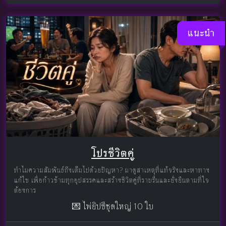
แนะนำ
โปรชีวิตคู่
ทำไมความสัมพันธ์ถึงเต็มไปด้วยปัญหา? มาดูสาเหตุที่แท้จริงและหาทาง
แก้ไข เพื่อก้าวข้ามทุกอุปสรรคและสร้างชีวิตคู่ที่ราบรื่นและยั่งยืนตามที่ใจ
ต้องการ
💌 ไพ่ยิปซีชุดใหญ่ 10 ใบ