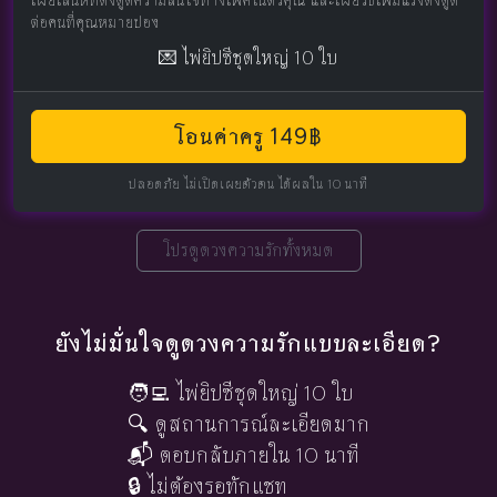
ต่อคนที่คุณหมายปอง
💌 ไพ่ยิปซีชุดใหญ่ 10 ใบ
โอนค่าครู 149฿
ปลอดภัย ไม่เปิดเผยตัวตน ได้ผลใน 10 นาที
โปรดูดวงความรักทั้งหมด
ยังไม่มั่นใจดูดวงความรักแบบละเอียด?
🧑‍💻 ไพ่ยิปซีชุดใหญ่ 10 ใบ
🔍 ดูสถานการณ์ละเอียดมาก
📬 ตอบกลับภายใน 10 นาที
🔒 ไม่ต้องรอทักแชท