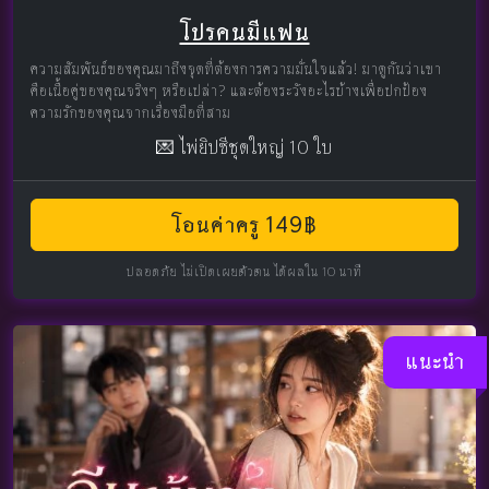
โปรคนมีแฟน
ความสัมพันธ์ของคุณมาถึงจุดที่ต้องการความมั่นใจแล้ว! มาดูกันว่าเขา
คือเนื้อคู่ของคุณจริงๆ หรือเปล่า? และต้องระวังอะไรบ้างเพื่อปกป้อง
ความรักของคุณจากเรื่องมือที่สาม
💌 ไพ่ยิปซีชุดใหญ่ 10 ใบ
โอนค่าครู 149฿
ปลอดภัย ไม่เปิดเผยตัวตน ได้ผลใน 10 นาที
แนะนำ