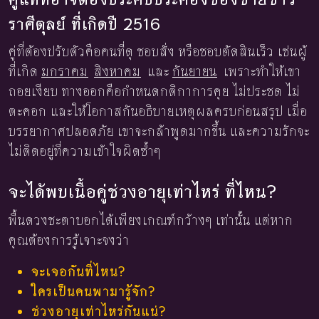
ราศีตุลย์ ที่เกิดปี 2516
คู่ที่ต้องปรับตัวคือคนที่ดุ ชอบสั่ง หรือชอบตัดสินเร็ว เช่นผู้
ที่เกิด
มกราคม
สิงหาคม
และ
กันยายน
เพราะทำให้เขา
ถอยเงียบ ทางออกคือกำหนดกติกาการคุย ไม่ประชด ไม่
ตะคอก และให้โอกาสกันอธิบายเหตุผลครบก่อนสรุป เมื่อ
บรรยากาศปลอดภัย เขาจะกล้าพูดมากขึ้น และความรักจะ
ไม่ติดอยู่ที่ความเข้าใจผิดซ้ำๆ
จะได้พบเนื้อคู่ช่วงอายุเท่าไหร่ ที่ไหน?
พื้นดวงชะตาบอกได้เพียงเกณฑ์กว้างๆ เท่านั้น แต่หาก
คุณต้องการรู้เจาะจงว่า
จะเจอกันที่ไหน?
ใครเป็นคนพามารู้จัก?
ช่วงอายุเท่าไหร่กันแน่?