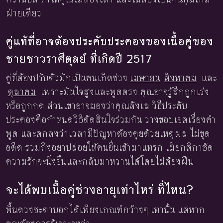
ฝ่ายเดียว
คู่แท้ที่อาจต้องประคับประคองของเนื้อคู่ของ
ชายชาวราศีตุลย์ ที่เกิดปี 2517
คู่ที่ต้องปรับตัวมักเป็นคนเกิดช่วง
เมษายน
สิงหาคม
และ
ตุลาคม
เพราะมั่นใจสูงและพูดตรง คุณอาจรู้สึกถูกเร่ง
หรือถูกกด ส่วนเขาอาจมองว่าคุณลังเล วิธีประคับ
ประคองคือกำหนดวิธีตัดสินใจร่วมกัน วางขอบเขตเรื่องคำ
พูด และตกลงว่าเวลามีปัญหาต้องคุยด้วยเหตุผล ไม่ขุด
อดีต รวมถึงอย่าปล่อยให้คนอื่นเข้ามาแทรก เมื่อกติกาชัด
ความรักจะนิ่งขึ้นและกลับมาหวานได้โดยไม่ต้องฝืน
จะได้พบเนื้อคู่ช่วงอายุเท่าไหร่ ที่ไหน?
พื้นดวงชะตาบอกได้เพียงเกณฑ์กว้างๆ เท่านั้น แต่หาก