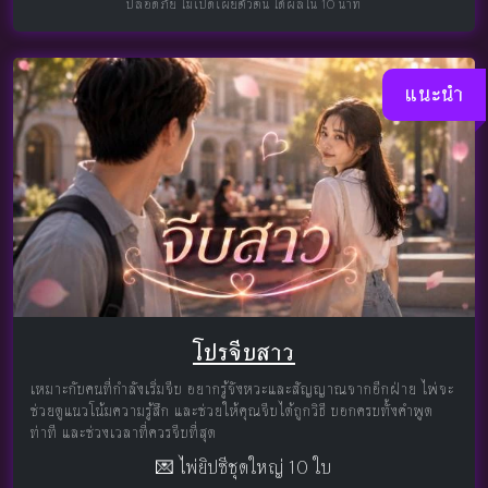
ปลอดภัย ไม่เปิดเผยตัวตน ได้ผลใน 10 นาที
แนะนำ
โปรจีบสาว
เหมาะกับคนที่กำลังเริ่มจีบ อยากรู้จังหวะและสัญญาณจากอีกฝ่าย ไพ่จะ
ช่วยดูแนวโน้มความรู้สึก และช่วยให้คุณจีบได้ถูกวิธี บอกครบทั้งคำพูด
ท่าที และช่วงเวลาที่ควรจีบที่สุด
💌 ไพ่ยิปซีชุดใหญ่ 10 ใบ