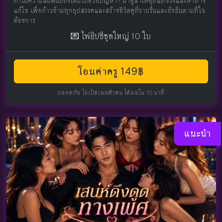
ทำไมความสัมพันธ์ถึงเต็มไปด้วยปัญหา? มาดูสาเหตุที่แท้จริงและหาทาง
แก้ไข เพื่อก้าวข้ามทุกอุปสรรคและสร้างชีวิตคู่ที่ราบรื่นและยั่งยืนตามที่ใจ
ต้องการ
💌 ไพ่ยิปซีชุดใหญ่ 10 ใบ
โอนค่าครู 149฿
ปลอดภัย ไม่เปิดเผยตัวตน ได้ผลใน 10 นาที
แนะนำ