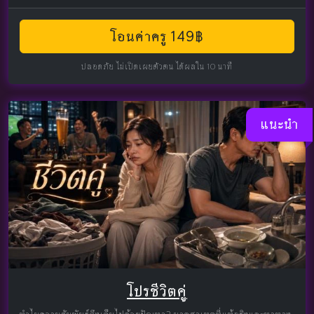
โอนค่าครู 149฿
ปลอดภัย ไม่เปิดเผยตัวตน ได้ผลใน 10 นาที
แนะนำ
โปรชีวิตคู่