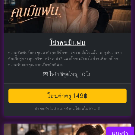
โปรคนมีแฟน
ความสัมพันธ์ของคุณมาถึงจุดที่ต้องการความมั่นใจแล้ว! มาดูกันว่าเขา
คือเนื้อคู่ของคุณจริงๆ หรือเปล่า? และต้องระวังอะไรบ้างเพื่อปกป้อง
ความรักของคุณจากเรื่องมือที่สาม
💌 ไพ่ยิปซีชุดใหญ่ 10 ใบ
โอนค่าครู 149฿
ปลอดภัย ไม่เปิดเผยตัวตน ได้ผลใน 10 นาที
แนะนำ