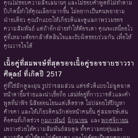
คุณไม่ชอบความลังเลนานๆ และไม่ชอบคำพูดที่ไม่ทำตาม
ปีเกิดนี้ทำให้คุณเลือกมากขึ้น ไม่อยากเป็นคนพยายาม
ฝ่ายเดียว คุณรักแบบให้เกียรติและดูแลภาพรวมของ
ความสัมพันธ์ แต่ถ้าอีกฝ่ายทำให้ต้องเดา คุณจะเหนื่อยไว
คู่ที่เหมาะต้องกล้าตัดสินใจและรับผิดชอบร่วมกัน เพื่อให้
คุณวางใจได้
เนื้อคู่ที่สมพงษ์ที่สุดของเนื้อคู่ของชายชาวรา
ศีตุลย์ ที่เกิดปี 2517
คู่ที่ใช่มักดูละมุน รูปร่างสมส่วน แต่งตัวดีแบบไม่ฉูดฉาด
หน้าตายิ้มง่ายและน่าเชื่อถือ เสน่ห์อยู่ที่การวางตัวและคำ
พูดที่น่าฟัง นิสัยอ่อนโยนแต่เด็ดขาด ไม่ปล่อยให้ปัญหา
ค้างคา และให้เกียรติคนรักต่อหน้าคนอื่น คู่สมพงษ์เด่น
คือคนที่เกิดช่วง
กุมภาพันธ์
มิถุนายน
และ
พฤศจิกายน
เพราะช่วยให้ความสัมพันธ์สมดุล ทั้งความอบอุ่นและ
ความชัด ทำให้คุณไม่ต้องเดา และไม่ต้องเป็นคนคุมเกม