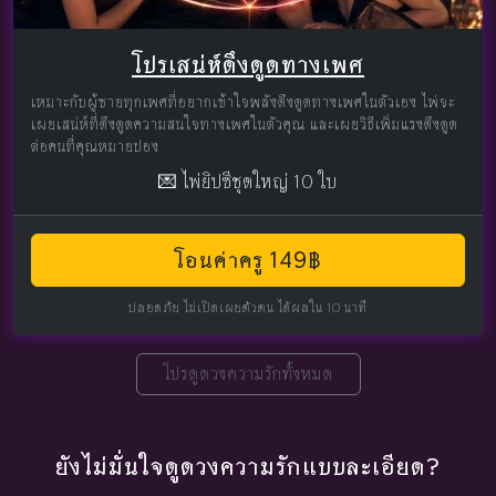
โปรเสน่ห์ดึงดูดทางเพศ
เหมาะกับผู้ชายทุกเพศที่อยากเข้าใจพลังดึงดูดทางเพศในตัวเอง ไพ่จะ
เผยเสน่ห์ที่ดึงดูดความสนใจทางเพศในตัวคุณ และเผยวิธีเพิ่มแรงดึงดูด
ต่อคนที่คุณหมายปอง
💌 ไพ่ยิปซีชุดใหญ่ 10 ใบ
โอนค่าครู 149฿
ปลอดภัย ไม่เปิดเผยตัวตน ได้ผลใน 10 นาที
โปรดูดวงความรักทั้งหมด
ยังไม่มั่นใจดูดวงความรักแบบละเอียด?