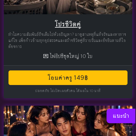
โปรชีวิตคู่
ทำไมความสัมพันธ์ถึงเต็มไปด้วยปัญหา? มาดูสาเหตุที่แท้จริงและหาทาง
แก้ไข เพื่อก้าวข้ามทุกอุปสรรคและสร้างชีวิตคู่ที่ราบรื่นและยั่งยืนตามที่ใจ
ต้องการ
💌 ไพ่ยิปซีชุดใหญ่ 10 ใบ
โอนค่าครู 149฿
ปลอดภัย ไม่เปิดเผยตัวตน ได้ผลใน 10 นาที
แนะนำ