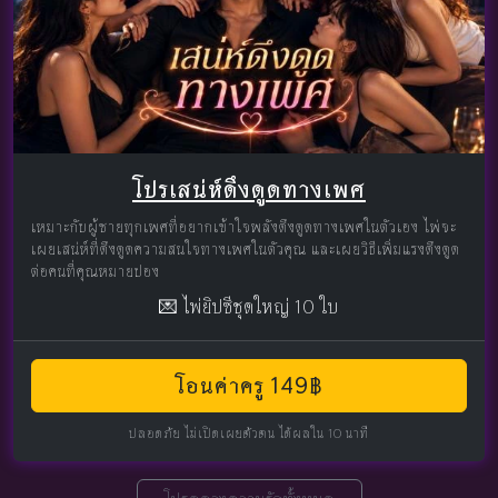
โปรเสน่ห์ดึงดูดทางเพศ
เหมาะกับผู้ชายทุกเพศที่อยากเข้าใจพลังดึงดูดทางเพศในตัวเอง ไพ่จะ
เผยเสน่ห์ที่ดึงดูดความสนใจทางเพศในตัวคุณ และเผยวิธีเพิ่มแรงดึงดูด
ต่อคนที่คุณหมายปอง
💌 ไพ่ยิปซีชุดใหญ่ 10 ใบ
โอนค่าครู 149฿
ปลอดภัย ไม่เปิดเผยตัวตน ได้ผลใน 10 นาที