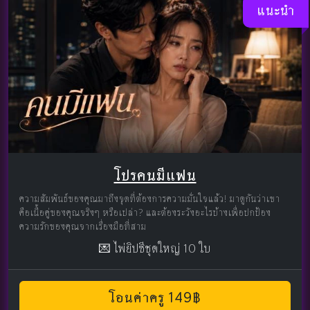
แนะนำ
โปรคนมีแฟน
ความสัมพันธ์ของคุณมาถึงจุดที่ต้องการความมั่นใจแล้ว! มาดูกันว่าเขา
คือเนื้อคู่ของคุณจริงๆ หรือเปล่า? และต้องระวังอะไรบ้างเพื่อปกป้อง
ความรักของคุณจากเรื่องมือที่สาม
💌 ไพ่ยิปซีชุดใหญ่ 10 ใบ
โอนค่าครู 149฿