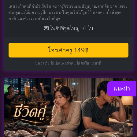
เหมาะกับคนที่กำลังเริ่มจีบ อยากรู้จังหวะและสัญญาณจากอีกฝ่าย ไพ่จะ
ช่วยดูแนวโน้มความรู้สึก และช่วยให้คุณจีบได้ถูกวิธี บอกครบทั้งคำพูด
ท่าที และช่วงเวลาที่ควรจีบที่สุด
💌 ไพ่ยิปซีชุดใหญ่ 10 ใบ
โอนค่าครู 149฿
ปลอดภัย ไม่เปิดเผยตัวตน ได้ผลใน 10 นาที
แนะนำ