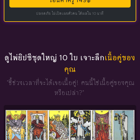
โอนค่าครู 149฿
ปลอดภัย ไม่เปิดเผยตัวตน ได้ผลใน 10 นาที
ดูไพ่ยิปซีชุดใหญ่ 10 ใบ เจาะลึก
เนื้อคู่ของ
คุณ
"ชี้ช่วงเวลาที่จะได้เจอเนื้อคู่!
คนนี้ใช่เนื้อคู่ของคุณ
หรือเปล่า?"