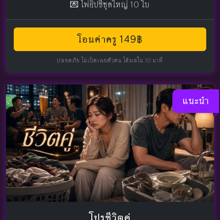
💌 ไพ่ยิปซีชุดใหญ่ 10 ใบ
โอนค่าครู 149฿
ปลอดภัย ไม่เปิดเผยตัวตน ได้ผลใน 10 นาที
แนะนำ
โปรชีวิตคู่