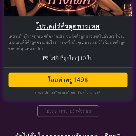
โปรเสน่ห์ดึงดูดทางเพศ
เหมาะกับผู้ชายทุกเพศที่อยากเข้าใจพลังดึงดูดทางเพศในตัวเอง ไพ่จะ
เผยเสน่ห์ที่ดึงดูดความสนใจทางเพศในตัวคุณ และเผยวิธีเพิ่มแรงดึงดูด
ต่อคนที่คุณหมายปอง
💌 ไพ่ยิปซีชุดใหญ่ 10 ใบ
โอนค่าครู 149฿
ปลอดภัย ไม่เปิดเผยตัวตน ได้ผลใน 10 นาที
โปรดูดวงความรักทั้งหมด