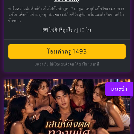
ทำไมความสัมพันธ์ถึงเต็มไปด้วยปัญหา? มาดูสาเหตุที่แท้จริงและหาทาง
แก้ไข เพื่อก้าวข้ามทุกอุปสรรคและสร้างชีวิตคู่ที่ราบรื่นและยั่งยืนตามที่ใจ
ต้องการ
💌 ไพ่ยิปซีชุดใหญ่ 10 ใบ
โอนค่าครู 149฿
ปลอดภัย ไม่เปิดเผยตัวตน ได้ผลใน 10 นาที
แนะนำ