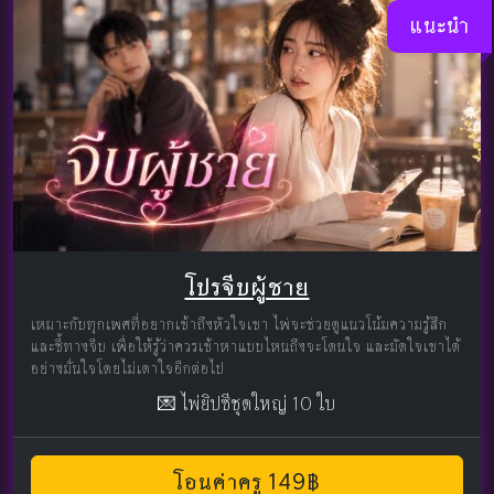
แนะนำ
โปรจีบผู้ชาย
เหมาะกับทุกเพศที่อยากเข้าถึงหัวใจเขา ไพ่จะช่วยดูแนวโน้มความรู้สึก
และชี้ทางจีบ เพื่อให้รู้ว่าควรเข้าหาแบบไหนถึงจะโดนใจ และมัดใจเขาได้
อย่างมั่นใจโดยไม่เดาใจอีกต่อไป
💌 ไพ่ยิปซีชุดใหญ่ 10 ใบ
โอนค่าครู 149฿