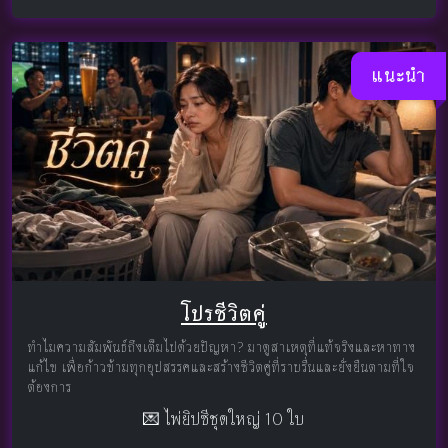
แนะนำ
โปรชีวิตคู่
ทำไมความสัมพันธ์ถึงเต็มไปด้วยปัญหา? มาดูสาเหตุที่แท้จริงและหาทาง
แก้ไข เพื่อก้าวข้ามทุกอุปสรรคและสร้างชีวิตคู่ที่ราบรื่นและยั่งยืนตามที่ใจ
ต้องการ
💌 ไพ่ยิปซีชุดใหญ่ 10 ใบ