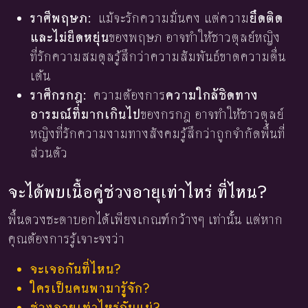
ราศีพฤษภ:
แม้จะรักความมั่นคง แต่ความ
ยึดติด
และไม่ยืดหยุ่น
ของพฤษภ อาจทำให้ชาวตุลย์หญิง
ที่รักความสมดุลรู้สึกว่าความสัมพันธ์ขาดความตื่น
เต้น
ราศีกรกฎ:
ความต้องการ
ความใกล้ชิดทาง
อารมณ์ที่มากเกินไป
ของกรกฎ อาจทำให้ชาวตุลย์
หญิงที่รักความงามทางสังคมรู้สึกว่าถูกจำกัดพื้นที่
ส่วนตัว
จะได้พบเนื้อคู่ช่วงอายุเท่าไหร่ ที่ไหน?
พื้นดวงชะตาบอกได้เพียงเกณฑ์กว้างๆ เท่านั้น แต่หาก
คุณต้องการรู้เจาะจงว่า
จะเจอกันที่ไหน?
ใครเป็นคนพามารู้จัก?
ช่วงอายุเท่าไหร่กันแน่?