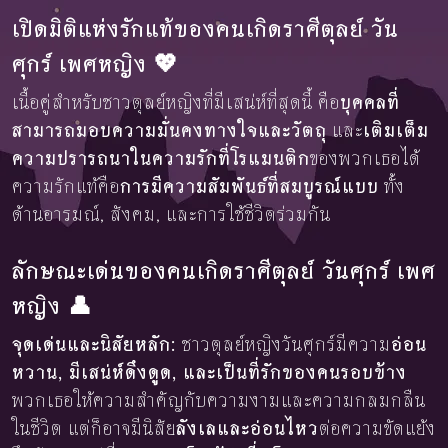
เปิดมิติแห่งรักแท้ของคนเกิดราศีตุลย์ วัน
ศุกร์ เพศหญิง 💖
เนื้อคู่สำหรับชาวตุลย์หญิงที่มีเสน่ห์ที่สุดนี้ คือ
บุคคลที่
สามารถมอบความมั่นคงทางใจและวัตถุ
และ
เติมเต็ม
ความปรารถนาในความรักที่โรแมนติก
ของพวกเธอได้
ความรักแท้คือ
การมีความสัมพันธ์ที่สมบูรณ์แบบ
ทั้ง
ด้านอารมณ์, สังคม, และการใช้ชีวิตร่วมกัน
ลักษณะเด่นของคนเกิดราศีตุลย์ วันศุกร์ เพศ
หญิง 👤
จุดเด่นและนิสัยหลัก:
ชาวตุลย์หญิงวันศุกร์มีความ
อ่อน
หวาน, มีเสน่ห์ดึงดูด, และเป็นที่รักของคนรอบข้าง
พวกเธอให้ความสำคัญกับความงามและความกลมกลืน
ในชีวิต แต่ก็อาจมีนิสัย
ลังเลและอ่อนไหว
ต่อความขัดแย้ง