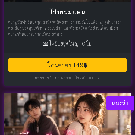
โปรคนมีแฟน
ความสัมพันธ์ของคุณมาถึงจุดที่ต้องการความมั่นใจแล้ว! มาดูกันว่าเขา
คือเนื้อคู่ของคุณจริงๆ หรือเปล่า? และต้องระวังอะไรบ้างเพื่อปกป้อง
ความรักของคุณจากเรื่องมือที่สาม
💌 ไพ่ยิปซีชุดใหญ่ 10 ใบ
โอนค่าครู 149฿
ปลอดภัย ไม่เปิดเผยตัวตน ได้ผลใน 10 นาที
แนะนำ