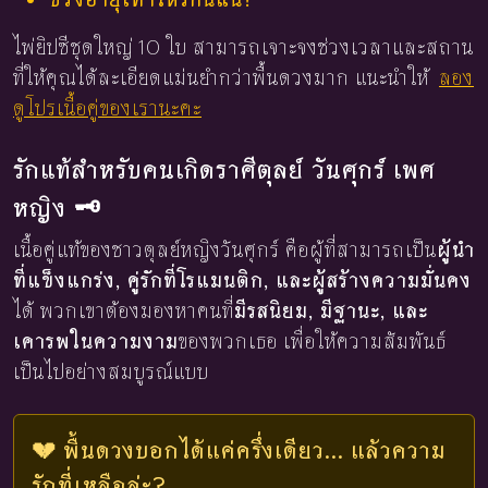
ไพ่ยิปซีชุดใหญ่ 10 ใบ สามารถเจาะจงช่วงเวลาและสถาน
ที่ให้คุณได้ละเอียดแม่นยำกว่าพื้นดวงมาก แนะนำให้
ลอง
ดูโปรเนื้อคู่ของเรานะคะ
รักแท้สำหรับคนเกิดราศีตุลย์ วันศุกร์ เพศ
หญิง 🗝️
เนื้อคู่แท้ของชาวตุลย์หญิงวันศุกร์ คือผู้ที่สามารถเป็น
ผู้นำ
ที่แข็งแกร่ง, คู่รักที่โรแมนติก, และผู้สร้างความมั่นคง
ได้ พวกเขาต้องมองหาคนที่
มีรสนิยม, มีฐานะ, และ
เคารพในความงาม
ของพวกเธอ เพื่อให้ความสัมพันธ์
เป็นไปอย่างสมบูรณ์แบบ
💔 พื้นดวงบอกได้แค่ครึ่งเดียว... แล้วความ
รักที่เหลือล่ะ?