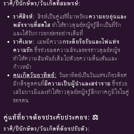
ราศี/ปีนักษัตร/วันเกิดที่สมพงษ์:
ราศีสิงห์:
สิงห์เป็นคู่แท้ที่มาพร้อม
ความอบอุ่นและ
พลังงานที่สดใส
ทำให้ชาวตุลย์หญิงรู้สึกเป็นที่รัก
และได้รับการยกย่องอย่างเต็มที่
ราศีเมษ:
เมษมีความ
กระตือรือร้นและไฟแห่ง
ความรัก
ซึ่งช่วยลดความลังเลของชาวตุลย์หญิง
ทำให้ความสัมพันธ์เต็มไปด้วยความตื่นเต้นและ
ก้าวหน้า
คนเกิดวันอาทิตย์:
วันอาทิตย์เป็นวันแห่งเกียรติยศ
มักดึงดูดคนที่
มีความเป็นผู้นำและสง่างาม
ซึ่งช่วย
เสริมบารมีและทำให้ชาวตุลย์หญิงรู้สึกภาคภูมิใจในคู่
ของตน
คู่แท้ที่อาจต้องประคับประคอง: ⚖️
ราศี/ปีนักษัตร/วันเกิดที่ต้องปรับตัว: