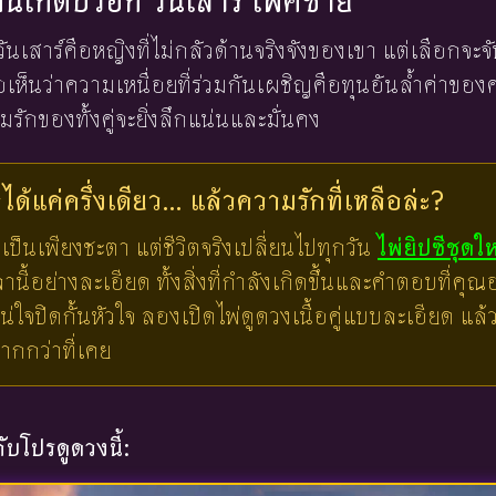
งคนเกิดปีวอก วันเสาร์ เพศชาย
วันเสาร์คือหญิงที่ไม่กลัวด้านจริงจังของเขา แต่เลือกจ
ธอเห็นว่าความเหนื่อยที่ร่วมกันเผชิญคือทุนอันล้ำค่าขอ
รักของทั้งคู่จะยิ่งลึกแน่นและมั่นคง
ด้แค่ครึ่งเดียว... แล้วความรักที่เหลือล่ะ?
เป็นเพียงชะตา แต่ชีวิตจริงเปลี่ยนไปทุกวัน
ไพ่ยิปซีชุดใ
ี้อย่างละเอียด ทั้งสิ่งที่กำลังเกิดขึ้นและคำตอบที่คุณอย
น่ใจปิดกั้นหัวใจ ลองเปิดไพ่ดูดวงเนื้อคู่แบบละเอียด แ
มากกว่าที่เคย
บโปรดูดวงนี้: