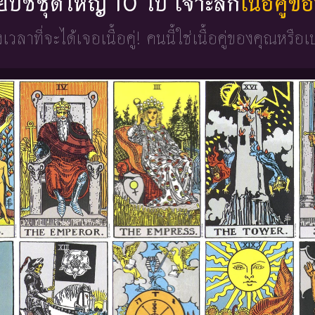
่ยิปซีชุดใหญ่ 10 ใบ เจาะลึก
เนื้อคู่
วงเวลาที่จะได้เจอเนื้อคู่!
คนนี้ใช่เนื้อคู่ของคุณหรือเ