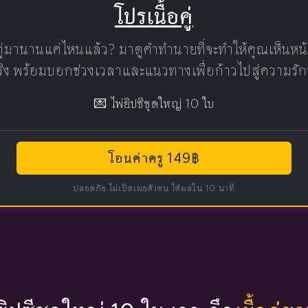
โปรเนื้อคู่
คู่มานานแค่ไหนแล้ว? มาดูคำทำนายที่จะทำให้คุณเห็นห
แท้จริง พร้อมบอกช่วงเวลาและแนวทางเพื่อก้าวไปสู่ความรัก
💌 ไพ่ยิปซีชุดใหญ่ 10 ใบ
โอนค่าครู 149฿
ปลอดภัย ไม่เปิดเผยตัวตน ได้ผลใน 10 นาที