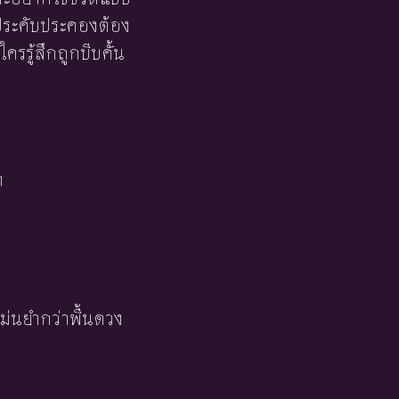
รประคับประคองต้อง
รรู้สึกถูกบีบคั้น
า
ม่นยำกว่าพื้นดวง