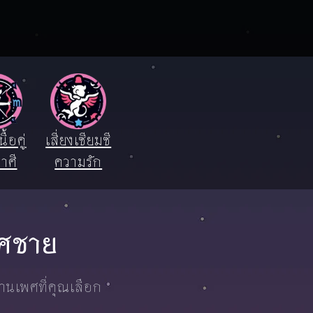
ื้อคู่
เสี่ยงเซียมซี
าศี
ความรัก
เพศชาย
งานเพศที่คุณเลือก