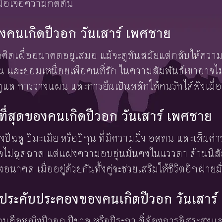
เมื่อเจอความกดดัน
งคนเกิดปีวอก วันเสาร์ เพศชาย
กคิดเผื่ออนาคตอยู่เสมอ แม้จะดูทันสมัยแต่กลับให้คว
น และยอมเหนื่อยเพื่อคนที่รัก ในความสัมพันธ์เขาอาจไ
ล การวางแผน และการยืนเป็นหลักให้คนรักได้พิงเมื่อเ
งษ์ที่สุดของคนเกิดปีวอก วันเสาร์ เพศชาย
ญิงปีฉลู ปีมะเมีย หรือปีกุน ที่มีความนิ่ง อดทน และเห็น
่ฉูดฉาด แต่แฝงความอบอุ่นมั่นคงในแววตา ด้านนิสัย
งอนาคต เมื่ออยู่ด้วยกันทั้งคู่จะช่วยเสริมให้ชีวิตอีกฝ่าย
้องประคับประคองของคนเกิดปีวอก วันเสาร
ดทานคือหญิงปีวอก ปีขาล หรือปีระกา ที่ต้องการอิสระสูง