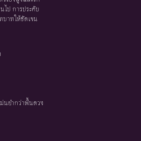
กินไป การประคับ
ทบาทให้ชัดเจน
า
ม่นยำกว่าพื้นดวง