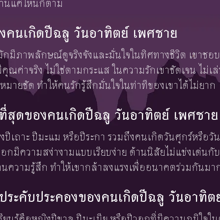
านานแค่ไหนก็ตาม
คนเกิดปีฉลู วันอาทิตย์ เพศชาย
์มักมีภาพลักษณ์ดูจริงจังและมั่นใจในทิศทางชีวิต เขา
่ามีคุณค่าจริง ไม่ใช่ตามกระแส ในความรักเขาชัดเจน ไม่
้าหมายชัด ทำให้คนรักรู้สึกมั่นใจในท่าทีของเขาได้ไม่ยาก
งษ์ที่สุดของคนเกิดปีฉลู วันอาทิตย์ เพศชาย
ญิงปีเถาะ ปีมะแม หรือปีระกา รวมถึงคนเกิดวันศุกร์หรือวัน
กมีความสง่างามแบบเรียบง่าย ด้านนิสัยไม่แข่งเด่นกั
นความรู้สึก ทำให้เขากล้าลงแรงเพื่ออนาคตร่วมกันมาก
้องประคับประคองของคนเกิดปีฉลู วันอาทิต
เรียนรู้คือหญิงปีขาล ปีมะเมีย หรือปีวอกที่มีความภูมิใจใ