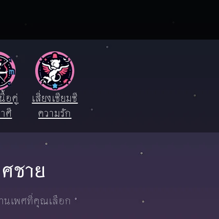
ื้อคู่
เสี่ยงเซียมซี
าศี
ความรัก
เพศชาย
งานเพศที่คุณเลือก