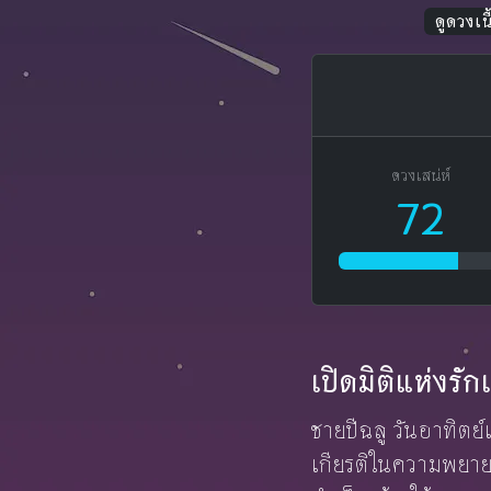
ดูดวงเนื้
ดวงเสน่ห์
72
เปิดมิติแห่งร
ชายปีฉลู วันอาทิตย์
เกียรติในความพยายา