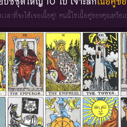
่ยิปซีชุดใหญ่ 10 ใบ เจาะลึก
เนื้อคู่
วงเวลาที่จะได้เจอเนื้อคู่!
คนนี้ใช่เนื้อคู่ของคุณหรือเ