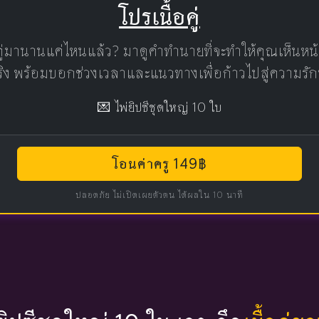
โปรเนื้อคู่
คู่มานานแค่ไหนแล้ว? มาดูคำทำนายที่จะทำให้คุณเห็นห
แท้จริง พร้อมบอกช่วงเวลาและแนวทางเพื่อก้าวไปสู่ความรัก
💌 ไพ่ยิปซีชุดใหญ่ 10 ใบ
โอนค่าครู 149฿
ปลอดภัย ไม่เปิดเผยตัวตน ได้ผลใน 10 นาที