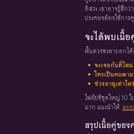
อิสระ เขาอาจรู้สึก
ประคองต้องใช้การค
จะได้พบเนื้อค
พื้นดวงชะตาบอกได้เ
จะเจอกันที่ไหน
ใครเป็นคนพามาร
ช่วงอายุเท่าไหร
ไพ่ยิปซีชุดใหญ่ 10
มาก แนะนำให้
ลองด
สรุปเนื้อคู่ขอ