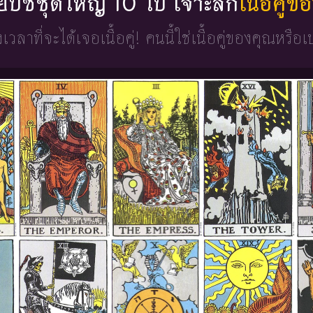
่ยิปซีชุดใหญ่ 10 ใบ เจาะลึก
เนื้อคู่
วงเวลาที่จะได้เจอเนื้อคู่!
คนนี้ใช่เนื้อคู่ของคุณหรือเ