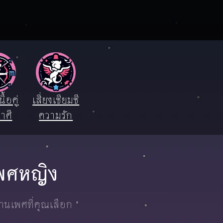
ื้อคู่
เสี่ยงเซียมซี
าศี
ความรัก
 เพศหญิง
งานเพศที่คุณเลือก