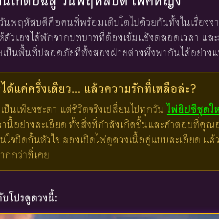
งคนเกิดปีฉลู วันพฤหัสบดี เพศหญิง
ลู วันพฤหัสบดีคือคนที่พร้อมเติบโตไปด้วยกันทั้งในเรื่
ให้ตัวเองได้พักจากบทบาทที่ต้องเข้มแข็งตลอดเวลา แล
ป็นพื้นที่ปลอดภัยที่ทั้งสองฝ่ายต่างพึ่งพากันได้อย่างแท
ด้แค่ครึ่งเดียว... แล้วความรักที่เหลือล่ะ?
เป็นเพียงชะตา แต่ชีวิตจริงเปลี่ยนไปทุกวัน
ไพ่ยิปซีชุดใ
ี้อย่างละเอียด ทั้งสิ่งที่กำลังเกิดขึ้นและคำตอบที่คุณอย
น่ใจปิดกั้นหัวใจ ลองเปิดไพ่ดูดวงเนื้อคู่แบบละเอียด แ
มากกว่าที่เคย
บโปรดูดวงนี้: