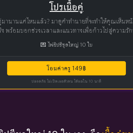
โปรเนื้อคู่
คู่มานานแค่ไหนแล้ว? มาดูคำทำนายที่จะทำให้คุณเห็นห
แท้จริง พร้อมบอกช่วงเวลาและแนวทางเพื่อก้าวไปสู่ความรัก
💌 ไพ่ยิปซีชุดใหญ่ 10 ใบ
โอนค่าครู 149฿
ปลอดภัย ไม่เปิดเผยตัวตน ได้ผลใน 10 นาที