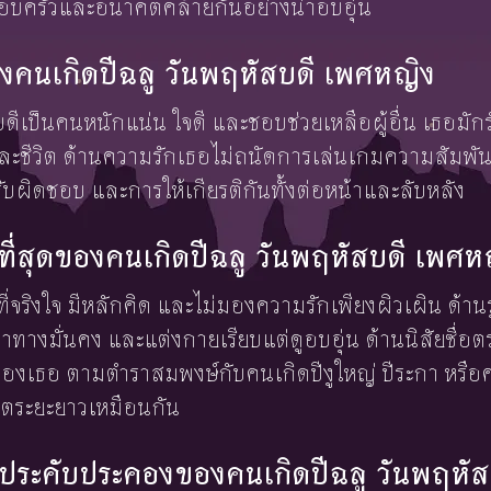
องครอบครัวและอนาคตคล้ายกันอย่างน่าอบอุ่น
งคนเกิดปีฉลู วันพฤหัสบดี เพศหญิง
บดีเป็นคนหนักแน่น ใจดี และชอบช่วยเหลือผู้อื่น เธอมั
และชีวิต ด้านความรักเธอไม่ถนัดการเล่นเกมความสัมพั
ผิดชอบ และการให้เกียรติกันทั้งต่อหน้าและลับหลัง
งษ์ที่สุดของคนเกิดปีฉลู วันพฤหัสบดี เพศห
นที่จริงใจ มีหลักคิด และไม่มองความรักเพียงผิวเผิน ด้านร
่าทางมั่นคง และแต่งกายเรียบแต่ดูอบอุ่น ด้านนิสัยซื่อต
ของเธอ ตามตำราสมพงษ์กับคนเกิดปีงูใหญ่ ปีระกา หรือคน
ีวิตระยะยาวเหมือนกัน
้องประคับประคองของคนเกิดปีฉลู วันพฤหั