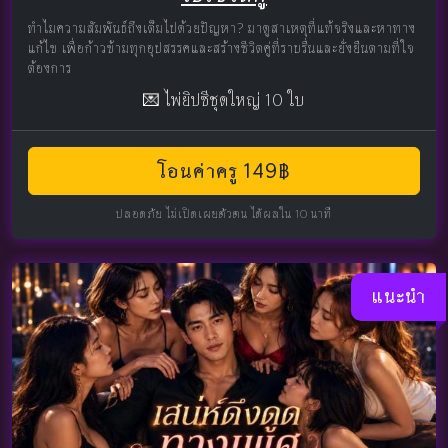
ทำไมความสัมพันธ์ถึงเต็มไปด้วยปัญหา? มาดูสาเหตุที่แท้จริงและหาทาง
แก้ไข เพื่อก้าวข้ามทุกอุปสรรคและสร้างชีวิตคู่ที่ราบรื่นและยั่งยืนตามที่ใจ
ต้องการ
💌 ไพ่ยิปซีชุดใหญ่ 10 ใบ
โอนค่าครู 149฿
ปลอดภัย ไม่เปิดเผยตัวตน ได้ผลใน 10 นาที
แนะนำ