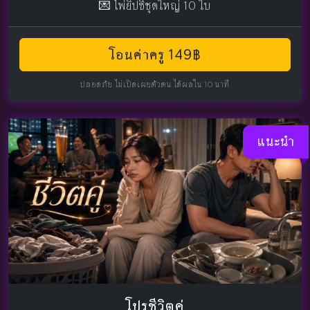
💌 ไพ่ยิปซีชุดใหญ่ 10 ใบ
โอนค่าครู 149฿
ปลอดภัย ไม่เปิดเผยตัวตน ได้ผลใน 10 นาที
แนะนำ
โปรชีวิตคู่