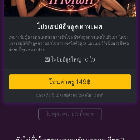
โปรเสน่ห์ดึงดูดทางเพศ
เหมาะกับผู้ชายทุกเพศที่อยากเข้าใจพลังดึงดูดทางเพศในตัวเอง ไพ่จะ
เผยเสน่ห์ที่ดึงดูดความสนใจทางเพศในตัวคุณ และเผยวิธีเพิ่มแรงดึงดูด
ต่อคนที่คุณหมายปอง
💌 ไพ่ยิปซีชุดใหญ่ 10 ใบ
โอนค่าครู 149฿
ปลอดภัย ไม่เปิดเผยตัวตน ได้ผลใน 10 นาที
โปรดูดวงความรักทั้งหมด
ยังไม่มั่นใจดูดวงความรักแบบละเอียด?