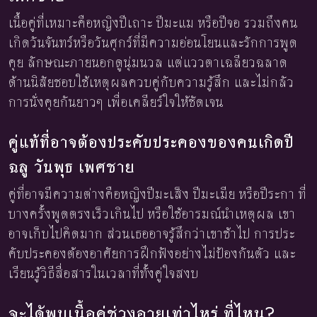
เนื้อคู่ที่เหมาะคือหญิงปีเถาะ ปีมะแม หรือปีจอ รวมถึงคน
เกิดวันจันทร์หรือวันศุกร์ที่มีความอ่อนโยนและรักการพูด
คุย ลักษณะภายนอกดูนุ่มนวล แต่แววตาเฉลียวฉลาด
ด้านนิสัยชอบใช้เหตุผลควบคู่กับความรู้สึก และไม่กลัว
การนั่งคุยกันยาวๆ เพื่อเคลียร์ใจให้ชัดเจน
คู่แท้ที่อาจต้องประคับประคองของคนเกิดปี
ฉลู วันพุธ เพศชาย
คู่ที่อาจมีความต่างคือหญิงปีมะเส็ง ปีมะเมีย หรือปีระกา ที่
บางครั้งพูดตรงเร็วเกินไป หรือใช้อารมณ์นำเหตุผล เขา
อาจเก็บไปคิดมาก ส่วนเธออาจรู้สึกว่าเขาช้าไป การประ
คับประคองต้องอาศัยการฝึกฟังอย่างไม่ป้องกันตัว และ
เรียนรู้วิธีสื่อสารในเวลาที่ทั้งคู่ใจสงบ
จะได้พบเนื้อคู่ช่วงอายุเท่าไหร่ ที่ไหน?