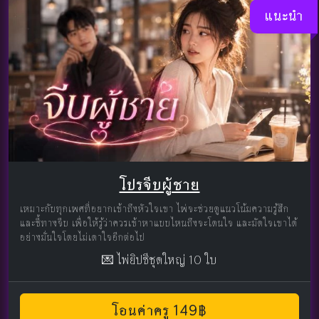
แนะนำ
โปรจีบผู้ชาย
เหมาะกับทุกเพศที่อยากเข้าถึงหัวใจเขา ไพ่จะช่วยดูแนวโน้มความรู้สึก
และชี้ทางจีบ เพื่อให้รู้ว่าควรเข้าหาแบบไหนถึงจะโดนใจ และมัดใจเขาได้
อย่างมั่นใจโดยไม่เดาใจอีกต่อไป
💌 ไพ่ยิปซีชุดใหญ่ 10 ใบ
โอนค่าครู 149฿