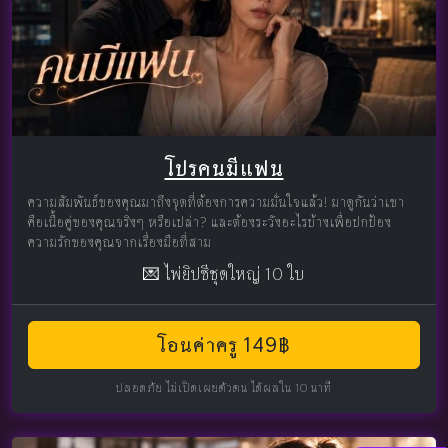
โปรคนมีแฟน
ความสัมพันธ์ของคุณมาถึงจุดที่ต้องการความมั่นใจแล้ว! มาดูกันว่าเขา
คือเนื้อคู่ของคุณจริงๆ หรือเปล่า? และต้องระวังอะไรบ้างเพื่อปกป้อง
ความรักของคุณจากเรื่องมือที่สาม
💌 ไพ่ยิปซีชุดใหญ่ 10 ใบ
โอนค่าครู 149฿
ปลอดภัย ไม่เปิดเผยตัวตน ได้ผลใน 10 นาที