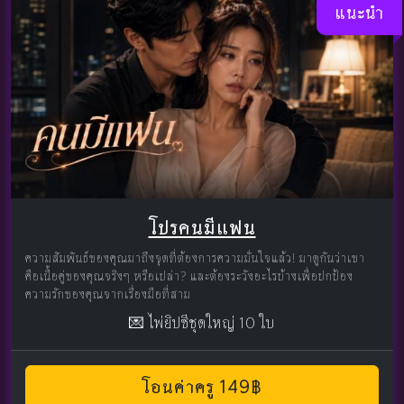
แนะนำ
โปรคนมีแฟน
ความสัมพันธ์ของคุณมาถึงจุดที่ต้องการความมั่นใจแล้ว! มาดูกันว่าเขา
คือเนื้อคู่ของคุณจริงๆ หรือเปล่า? และต้องระวังอะไรบ้างเพื่อปกป้อง
ความรักของคุณจากเรื่องมือที่สาม
💌 ไพ่ยิปซีชุดใหญ่ 10 ใบ
โอนค่าครู 149฿