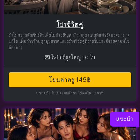
โปรชีวิตคู่
ทำไมความสัมพันธ์ถึงเต็มไปด้วยปัญหา? มาดูสาเหตุที่แท้จริงและหาทาง
แก้ไข เพื่อก้าวข้ามทุกอุปสรรคและสร้างชีวิตคู่ที่ราบรื่นและยั่งยืนตามที่ใจ
ต้องการ
💌 ไพ่ยิปซีชุดใหญ่ 10 ใบ
โอนค่าครู 149฿
ปลอดภัย ไม่เปิดเผยตัวตน ได้ผลใน 10 นาที
แนะนำ