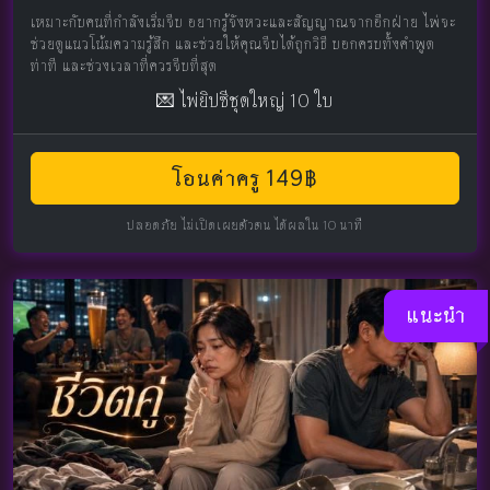
เหมาะกับคนที่กำลังเริ่มจีบ อยากรู้จังหวะและสัญญาณจากอีกฝ่าย ไพ่จะ
ช่วยดูแนวโน้มความรู้สึก และช่วยให้คุณจีบได้ถูกวิธี บอกครบทั้งคำพูด
ท่าที และช่วงเวลาที่ควรจีบที่สุด
💌 ไพ่ยิปซีชุดใหญ่ 10 ใบ
โอนค่าครู 149฿
ปลอดภัย ไม่เปิดเผยตัวตน ได้ผลใน 10 นาที
แนะนำ