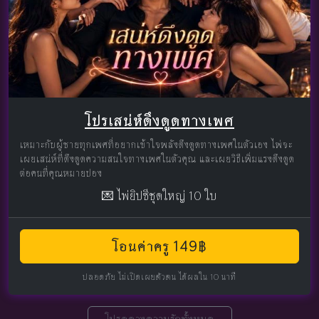
โปรเสน่ห์ดึงดูดทางเพศ
เหมาะกับผู้ชายทุกเพศที่อยากเข้าใจพลังดึงดูดทางเพศในตัวเอง ไพ่จะ
เผยเสน่ห์ที่ดึงดูดความสนใจทางเพศในตัวคุณ และเผยวิธีเพิ่มแรงดึงดูด
ต่อคนที่คุณหมายปอง
💌 ไพ่ยิปซีชุดใหญ่ 10 ใบ
โอนค่าครู 149฿
ปลอดภัย ไม่เปิดเผยตัวตน ได้ผลใน 10 นาที