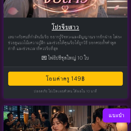
โปรจีบสาว
เหมาะกับคนที่กำลังเริ่มจีบ อยากรู้จังหวะและสัญญาณจากอีกฝ่าย ไพ่จะ
ช่วยดูแนวโน้มความรู้สึก และช่วยให้คุณจีบได้ถูกวิธี บอกครบทั้งคำพูด
ท่าที และช่วงเวลาที่ควรจีบที่สุด
💌 ไพ่ยิปซีชุดใหญ่ 10 ใบ
โอนค่าครู 149฿
ปลอดภัย ไม่เปิดเผยตัวตน ได้ผลใน 10 นาที
แนะนำ