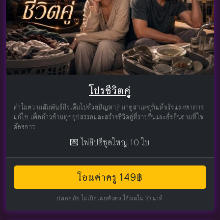
โปรชีวิตคู่
ทำไมความสัมพันธ์ถึงเต็มไปด้วยปัญหา? มาดูสาเหตุที่แท้จริงและหาทาง
แก้ไข เพื่อก้าวข้ามทุกอุปสรรคและสร้างชีวิตคู่ที่ราบรื่นและยั่งยืนตามที่ใจ
ต้องการ
💌 ไพ่ยิปซีชุดใหญ่ 10 ใบ
โอนค่าครู 149฿
ปลอดภัย ไม่เปิดเผยตัวตน ได้ผลใน 10 นาที