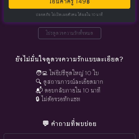
โอนค่าครู 149฿
ปลอดภัย ไม่เปิดเผยตัวตน ได้ผลใน 10 นาที
โปรดูดวงความรักทั้งหมด
ยังไม่มั่นใจดูดวงความรักแบบละเอียด?
🧑‍💻 ไพ่ยิปซีชุดใหญ่ 10 ใบ
🔍 ดูสถานการณ์ละเอียดมาก
📬 ตอบกลับภายใน 10 นาที
🔒 ไม่ต้องรอทักแชท
💬 คำถามที่พบบ่อย