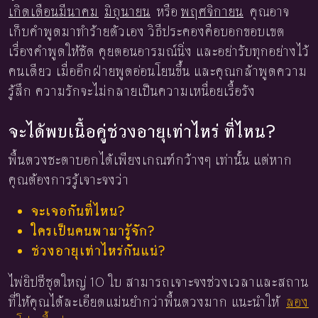
เกิดเดือนมีนาคม
มิถุนายน
หรือ
พฤศจิกายน
คุณอาจ
เก็บคำพูดมาทำร้ายตัวเอง วิธีประคองคือบอกขอบเขต
เรื่องคำพูดให้ชัด คุยตอนอารมณ์นิ่ง และอย่ารับทุกอย่างไว้
คนเดียว เมื่ออีกฝ่ายพูดอ่อนโยนขึ้น และคุณกล้าพูดความ
รู้สึก ความรักจะไม่กลายเป็นความเหนื่อยเรื้อรัง
จะได้พบเนื้อคู่ช่วงอายุเท่าไหร่ ที่ไหน?
พื้นดวงชะตาบอกได้เพียงเกณฑ์กว้างๆ เท่านั้น แต่หาก
คุณต้องการรู้เจาะจงว่า
จะเจอกันที่ไหน?
ใครเป็นคนพามารู้จัก?
ช่วงอายุเท่าไหร่กันแน่?
ไพ่ยิปซีชุดใหญ่ 10 ใบ สามารถเจาะจงช่วงเวลาและสถาน
ที่ให้คุณได้ละเอียดแม่นยำกว่าพื้นดวงมาก แนะนำให้
ลอง