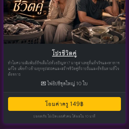
โปรชีวิตคู่
ทำไมความสัมพันธ์ถึงเต็มไปด้วยปัญหา? มาดูสาเหตุที่แท้จริงและหาทาง
แก้ไข เพื่อก้าวข้ามทุกอุปสรรคและสร้างชีวิตคู่ที่ราบรื่นและยั่งยืนตามที่ใจ
ต้องการ
💌 ไพ่ยิปซีชุดใหญ่ 10 ใบ
โอนค่าครู 149฿
ปลอดภัย ไม่เปิดเผยตัวตน ได้ผลใน 10 นาที