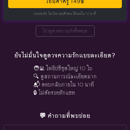
โอนค่าครู 149฿
ปลอดภัย ไม่เปิดเผยตัวตน ได้ผลใน 10 นาที
โปรดูดวงความรักทั้งหมด
ยังไม่มั่นใจดูดวงความรักแบบละเอียด?
🧑‍💻 ไพ่ยิปซีชุดใหญ่ 10 ใบ
🔍 ดูสถานการณ์ละเอียดมาก
📬 ตอบกลับภายใน 10 นาที
🔒 ไม่ต้องรอทักแชท
💬 คำถามที่พบบ่อย