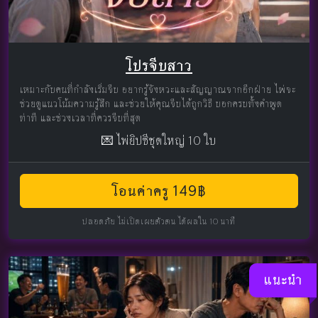
โปรจีบสาว
เหมาะกับคนที่กำลังเริ่มจีบ อยากรู้จังหวะและสัญญาณจากอีกฝ่าย ไพ่จะ
ช่วยดูแนวโน้มความรู้สึก และช่วยให้คุณจีบได้ถูกวิธี บอกครบทั้งคำพูด
ท่าที และช่วงเวลาที่ควรจีบที่สุด
💌 ไพ่ยิปซีชุดใหญ่ 10 ใบ
โอนค่าครู 149฿
ปลอดภัย ไม่เปิดเผยตัวตน ได้ผลใน 10 นาที
แนะนำ