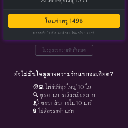
💌 ไพ่ยิปซีชุดใหญ่ 10 ใบ
โอนค่าครู 149฿
ปลอดภัย ไม่เปิดเผยตัวตน ได้ผลใน 10 นาที
โปรดูดวงความรักทั้งหมด
ยังไม่มั่นใจดูดวงความรักแบบละเอียด?
🧑‍💻 ไพ่ยิปซีชุดใหญ่ 10 ใบ
🔍 ดูสถานการณ์ละเอียดมาก
📬 ตอบกลับภายใน 10 นาที
🔒 ไม่ต้องรอทักแชท