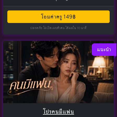
โอนค่าครู 149฿
ปลอดภัย ไม่เปิดเผยตัวตน ได้ผลใน 10 นาที
แนะนำ
โปรคนมีแฟน