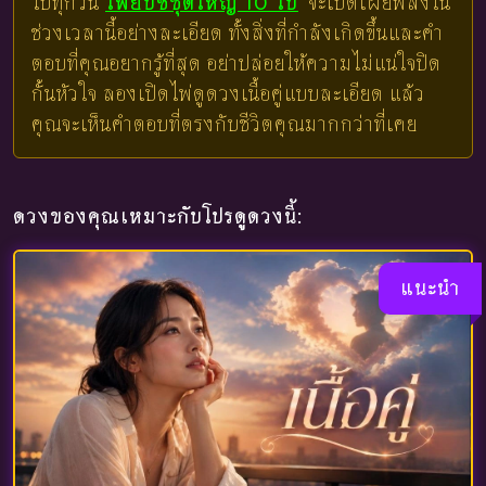
ไปทุกวัน
ไพ่ยิปซีชุดใหญ่ 10 ใบ
จะเปิดเผยพลังใน
ช่วงเวลานี้อย่างละเอียด ทั้งสิ่งที่กำลังเกิดขึ้นและคำ
ตอบที่คุณอยากรู้ที่สุด อย่าปล่อยให้ความไม่แน่ใจปิด
กั้นหัวใจ ลองเปิดไพ่ดูดวงเนื้อคู่แบบละเอียด แล้ว
คุณจะเห็นคำตอบที่ตรงกับชีวิตคุณมากกว่าที่เคย
ดวงของคุณเหมาะกับโปรดูดวงนี้:
แนะนำ