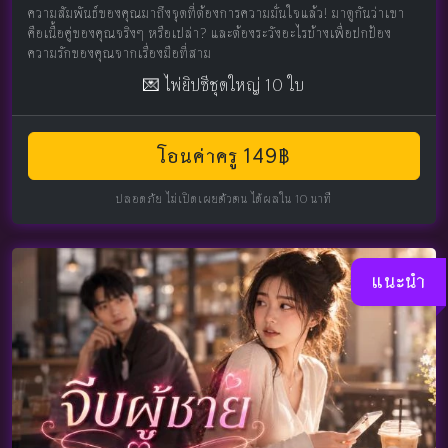
ความสัมพันธ์ของคุณมาถึงจุดที่ต้องการความมั่นใจแล้ว! มาดูกันว่าเขา
คือเนื้อคู่ของคุณจริงๆ หรือเปล่า? และต้องระวังอะไรบ้างเพื่อปกป้อง
ความรักของคุณจากเรื่องมือที่สาม
💌 ไพ่ยิปซีชุดใหญ่ 10 ใบ
โอนค่าครู 149฿
ปลอดภัย ไม่เปิดเผยตัวตน ได้ผลใน 10 นาที
แนะนำ