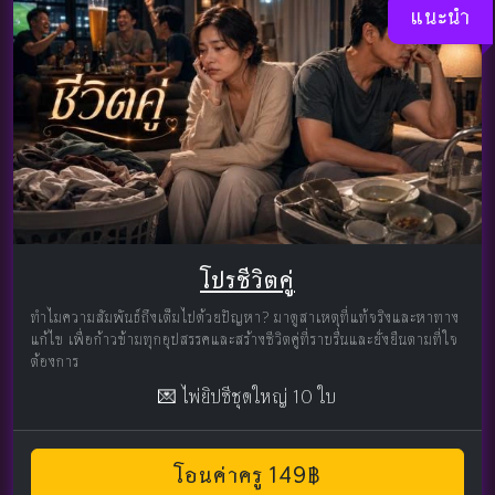
แนะนำ
โปรชีวิตคู่
ทำไมความสัมพันธ์ถึงเต็มไปด้วยปัญหา? มาดูสาเหตุที่แท้จริงและหาทาง
แก้ไข เพื่อก้าวข้ามทุกอุปสรรคและสร้างชีวิตคู่ที่ราบรื่นและยั่งยืนตามที่ใจ
ต้องการ
💌 ไพ่ยิปซีชุดใหญ่ 10 ใบ
โอนค่าครู 149฿