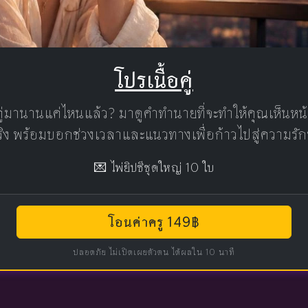
โปรเนื้อคู่
คู่มานานแค่ไหนแล้ว? มาดูคำทำนายที่จะทำให้คุณเห็นห
แท้จริง พร้อมบอกช่วงเวลาและแนวทางเพื่อก้าวไปสู่ความรัก
💌 ไพ่ยิปซีชุดใหญ่ 10 ใบ
โอนค่าครู 149฿
ปลอดภัย ไม่เปิดเผยตัวตน ได้ผลใน 10 นาที