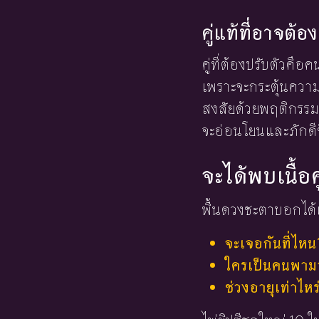
คู่แท้ที่อาจต้
คู่ที่ต้องปรับตัวคื
เพราะจะกระตุ้นความไ
สงสัยด้วยพฤติกรรม
จะอ่อนโยนและภักดีข
จะได้พบเนื้อค
พื้นดวงชะตาบอกได้เ
จะเจอกันที่ไหน
ใครเป็นคนพามาร
ช่วงอายุเท่าไหร