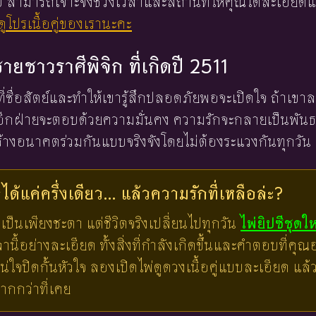
 ใบ สามารถเจาะจงช่วงเวลาและสถานที่ให้คุณได้ละเอียดแ
ูโปรเนื้อคู่ของเรานะคะ
ชายชาวราศีพิจิก ที่เกิดปี 2511
นที่ซื่อสัตย์และทำให้เขารู้สึกปลอดภัยพอจะเปิดใจ ถ้
อีกฝ่ายจะตอบด้วยความมั่นคง ความรักจะกลายเป็นพันธะที
สร้างอนาคตร่วมกันแบบจริงจังโดยไม่ต้องระแวงกันทุกวัน
ด้แค่ครึ่งเดียว... แล้วความรักที่เหลือล่ะ?
เป็นเพียงชะตา แต่ชีวิตจริงเปลี่ยนไปทุกวัน
ไพ่ยิปซีชุดใ
ี้อย่างละเอียด ทั้งสิ่งที่กำลังเกิดขึ้นและคำตอบที่คุณอย
น่ใจปิดกั้นหัวใจ ลองเปิดไพ่ดูดวงเนื้อคู่แบบละเอียด แ
มากกว่าที่เคย