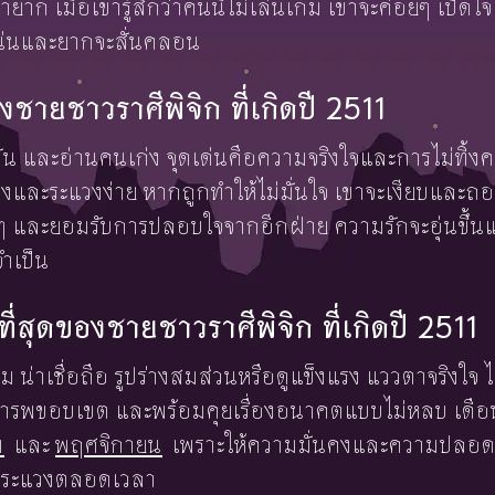
ยาก เมื่อเขารู้สึกว่าคนนี้ไม่เล่นเกม เขาจะค่อยๆ เปิดใ
น่นและยากจะสั่นคลอน
ชายชาวราศีพิจิก ที่เกิดปี 2511
่งมั่น และอ่านคนเก่ง จุดเด่นคือความจริงใจและการไม่ทิ้ง
วงและระแวงง่าย หากถูกทำให้ไม่มั่นใจ เขาจะเงียบและถอย
 และยอมรับการปลอบใจจากอีกฝ่าย ความรักจะอุ่นขึ
จำเป็น
ษ์ที่สุดของชายชาวราศีพิจิก ที่เกิดปี 2511
สุขุม น่าเชื่อถือ รูปร่างสมส่วนหรือดูแข็งแรง แววตาจริงใจ ไ
 เคารพขอบเขต และพร้อมคุยเรื่องอนาคตแบบไม่หลบ เดือน
ม
และ
พฤศจิกายน
เพราะให้ความมั่นคงและความปลอดภ
้องระแวงตลอดเวลา