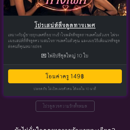
โปรเสน่ห์ดึงดูดทางเพศ
เหมาะกับผู้ชายทุกเพศที่อยากเข้าใจพลังดึงดูดทางเพศในตัวเอง ไพ่จะ
เผยเสน่ห์ที่ดึงดูดความสนใจทางเพศในตัวคุณ และเผยวิธีเพิ่มแรงดึงดูด
ต่อคนที่คุณหมายปอง
💌 ไพ่ยิปซีชุดใหญ่ 10 ใบ
โอนค่าครู 149฿
ปลอดภัย ไม่เปิดเผยตัวตน ได้ผลใน 10 นาที
โปรดูดวงความรักทั้งหมด