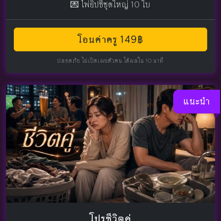
💌 ไพ่ยิปซีชุดใหญ่ 10 ใบ
โอนค่าครู 149฿
ปลอดภัย ไม่เปิดเผยตัวตน ได้ผลใน 10 นาที
แนะนำ
โปรชีวิตคู่