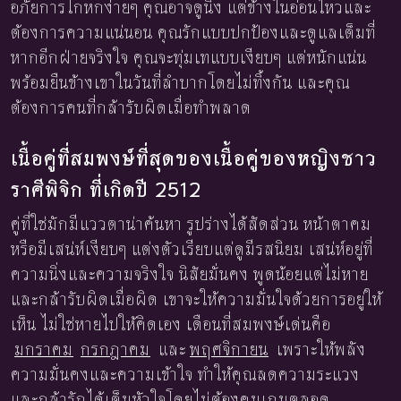
อภัยการโกหกง่ายๆ คุณอาจดูนิ่ง แต่ข้างในอ่อนไหวและ
ต้องการความแน่นอน คุณรักแบบปกป้องและดูแลเต็มที่
หากอีกฝ่ายจริงใจ คุณจะทุ่มเทแบบเงียบๆ แต่หนักแน่น
พร้อมยืนข้างเขาในวันที่ลำบากโดยไม่ทิ้งกัน และคุณ
ต้องการคนที่กล้ารับผิดเมื่อทำพลาด
เนื้อคู่ที่สมพงษ์ที่สุดของเนื้อคู่ของหญิงชาว
ราศีพิจิก ที่เกิดปี 2512
คู่ที่ใช่มักมีแววตาน่าค้นหา รูปร่างได้สัดส่วน หน้าตาคม
หรือมีเสน่ห์เงียบๆ แต่งตัวเรียบแต่ดูมีรสนิยม เสน่ห์อยู่ที่
ความนิ่งและความจริงใจ นิสัยมั่นคง พูดน้อยแต่ไม่หาย
และกล้ารับผิดเมื่อผิด เขาจะให้ความมั่นใจด้วยการอยู่ให้
เห็น ไม่ใช่หายไปให้คิดเอง เดือนที่สมพงษ์เด่นคือ
มกราคม
กรกฎาคม
และ
พฤศจิกายน
เพราะให้พลัง
ความมั่นคงและความเข้าใจ ทำให้คุณลดความระแวง
และกล้ารักได้เต็มหัวใจโดยไม่ต้องคุมเกมตลอด