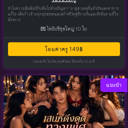
ทำไมความสัมพันธ์ถึงเต็มไปด้วยปัญหา? มาดูสาเหตุที่แท้จริงและหาทาง
แก้ไข เพื่อก้าวข้ามทุกอุปสรรคและสร้างชีวิตคู่ที่ราบรื่นและยั่งยืนตามที่ใจ
ต้องการ
💌 ไพ่ยิปซีชุดใหญ่ 10 ใบ
โอนค่าครู 149฿
ปลอดภัย ไม่เปิดเผยตัวตน ได้ผลใน 10 นาที
แนะนำ