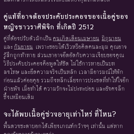
คู่แท้ที่อาจต้องประคับประคองของเนื้อคู่ของ
หญิงชาวราศีพิจิก ที่เกิดปี 2512
คู่ที่ต้องปรับตัวมักเป็น
คนเกิดเดือนเมษายน
มิถุนายน
และ
กันยายน
เพราะชอบโต้เร็วหรือคิดคนละมุม คุณอาจ
รู้สึกถูกท้าทาย ส่วนเขาอาจอึดอัดกับความเงียบของคุณ
วิธีประคับประคองคือพูดให้ชัด ไม่ใช้การหายเป็นบท
ลงโทษ และยึดความจริงเป็นหลัก เวลามีอารมณ์ให้พัก
ก่อนแล้วค่อยคุย รวมถึงหลีกเลี่ยงการประชดที่ทำให้ใจอีก
ฝ่ายพัง เมื่อทำได้ ความรักจะไม่ปะทะบ่อย และยังคงลึก
ซึ้งเหมือนเดิม
จะได้พบเนื้อคู่ช่วงอายุเท่าไหร่ ที่ไหน?
พื้นดวงชะตาบอกได้เพียงเกณฑ์กว้างๆ เท่านั้น แต่หาก