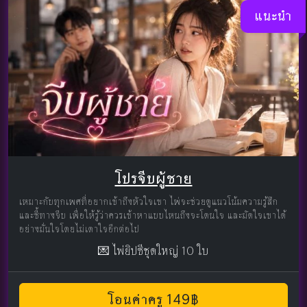
แนะนำ
โปรจีบผู้ชาย
เหมาะกับทุกเพศที่อยากเข้าถึงหัวใจเขา ไพ่จะช่วยดูแนวโน้มความรู้สึก
และชี้ทางจีบ เพื่อให้รู้ว่าควรเข้าหาแบบไหนถึงจะโดนใจ และมัดใจเขาได้
อย่างมั่นใจโดยไม่เดาใจอีกต่อไป
💌 ไพ่ยิปซีชุดใหญ่ 10 ใบ
โอนค่าครู 149฿