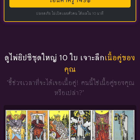
โอนค่าครู 149฿
ปลอดภัย ไม่เปิดเผยตัวตน ได้ผลใน 10 นาที
ดูไพ่ยิปซีชุดใหญ่ 10 ใบ เจาะลึก
เนื้อคู่ของ
คุณ
"ชี้ช่วงเวลาที่จะได้เจอเนื้อคู่!
คนนี้ใช่เนื้อคู่ของคุณ
หรือเปล่า?"