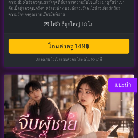
ความสัมพันธ์ของคุณมาถึงจุดที่ต้องการความมั่นใจแล้ว! มาดูกันว่าเขา
คือเนื้อคู่ของคุณจริงๆ หรือเปล่า? และต้องระวังอะไรบ้างเพื่อปกป้อง
ความรักของคุณจากเรื่องมือที่สาม
💌 ไพ่ยิปซีชุดใหญ่ 10 ใบ
โอนค่าครู 149฿
ปลอดภัย ไม่เปิดเผยตัวตน ได้ผลใน 10 นาที
แนะนำ