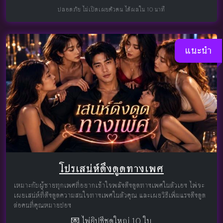
ปลอดภัย ไม่เปิดเผยตัวตน ได้ผลใน 10 นาที
แนะนำ
โปรเสน่ห์ดึงดูดทางเพศ
เหมาะกับผู้ชายทุกเพศที่อยากเข้าใจพลังดึงดูดทางเพศในตัวเอง ไพ่จะ
เผยเสน่ห์ที่ดึงดูดความสนใจทางเพศในตัวคุณ และเผยวิธีเพิ่มแรงดึงดูด
ต่อคนที่คุณหมายปอง
💌 ไพ่ยิปซีชุดใหญ่ 10 ใบ