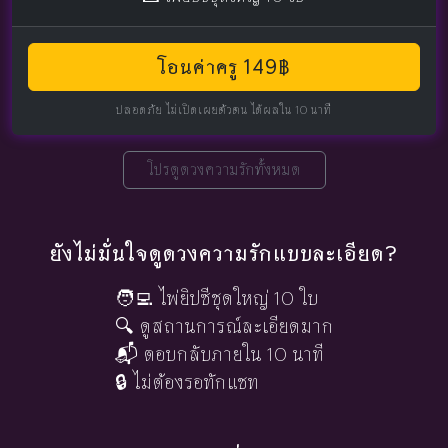
โอนค่าครู 149฿
ปลอดภัย ไม่เปิดเผยตัวตน ได้ผลใน 10 นาที
โปรดูดวงความรักทั้งหมด
ยังไม่มั่นใจดูดวงความรักแบบละเอียด?
🧑‍💻 ไพ่ยิปซีชุดใหญ่ 10 ใบ
🔍 ดูสถานการณ์ละเอียดมาก
📬 ตอบกลับภายใน 10 นาที
🔒 ไม่ต้องรอทักแชท