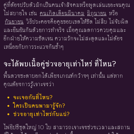
คู่ที่ต้องปรับตัวมักเป็นคนเจ้าสังคมหรือพูดเล่นเยอะจนคุณ
ไม่สบายใจ เช่น
คนเกิดเดือนมีนาคม
มิถุนายน
หรือ
กันยายน
วิธีประคองคือคุยขอบเขตให้ชัด ไม่สืบ ไม่จับผิด
และยืนยันกันด้วยการทำจริง เมื่อคุณลดการควบคุมและ
อีกฝ่ายให้ความชัดเจน ความรักจะไม่สะดุดและไม่ต้อง
เหนื่อยกับการระแวงกันซ้ำๆ
จะได้พบเนื้อคู่ช่วงอายุเท่าไหร่ ที่ไหน?
พื้นดวงชะตาบอกได้เพียงเกณฑ์กว้างๆ เท่านั้น แต่หาก
คุณต้องการรู้เจาะจงว่า
จะเจอกันที่ไหน?
ใครเป็นคนพามารู้จัก?
ช่วงอายุเท่าไหร่กันแน่?
ไพ่ยิปซีชุดใหญ่ 10 ใบ สามารถเจาะจงช่วงเวลาและสถาน