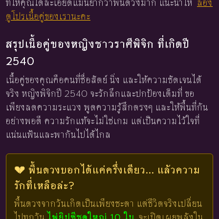
ที่ให้คุณได้ละเอียดแม่นยำกว่าพื้นดวงมาก แนะนำให้
ลอง
ดูโปรเนื้อคู่ของเรานะคะ
สรุปเนื้อคู่ของหญิงชาวราศีพิจิก ที่เกิดปี
2540
เนื้อคู่ของคุณคือคนที่ซื่อสัตย์ นิ่ง และให้ความชัดเจนได้
จริง หญิงพิจิกปี 2540 จะรักลึกและปกป้องเต็มที่ ขอ
เพียงลดความระแวง พูดความรู้สึกตรงๆ และให้พื้นที่กัน
อย่างพอดี ความรักแท้จะไม่ใช่เกม แต่เป็นความไว้ใจที่
แน่นแฟ้นและพากันไปได้ไกล
💔 พื้นดวงบอกได้แค่ครึ่งเดียว... แล้วความ
รักที่เหลือล่ะ?
พื้นดวงจากวันเกิดเป็นเพียงชะตา แต่ชีวิตจริงเปลี่ยน
ไปทุกวัน
ไพ่ยิปซีชุดใหญ่ 10 ใบ
จะเปิดเผยพลังใน