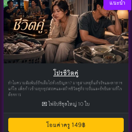
แนะนำ
โปรชีวิตคู่
ทำไมความสัมพันธ์ถึงเต็มไปด้วยปัญหา? มาดูสาเหตุที่แท้จริงและหาทาง
แก้ไข เพื่อก้าวข้ามทุกอุปสรรคและสร้างชีวิตคู่ที่ราบรื่นและยั่งยืนตามที่ใจ
ต้องการ
💌 ไพ่ยิปซีชุดใหญ่ 10 ใบ
โอนค่าครู 149฿