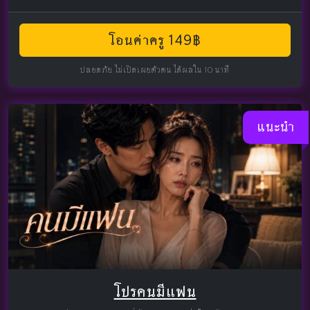
โอนค่าครู 149฿
ปลอดภัย ไม่เปิดเผยตัวตน ได้ผลใน 10 นาที
แนะนำ
โปรคนมีแฟน