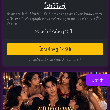
โปรชีวิตคู่
ทำไมความสัมพันธ์ถึงเต็มไปด้วยปัญหา? มาดูสาเหตุที่แท้จริงและหาทาง
แก้ไข เพื่อก้าวข้ามทุกอุปสรรคและสร้างชีวิตคู่ที่ราบรื่นและยั่งยืนตามที่ใจ
ต้องการ
💌 ไพ่ยิปซีชุดใหญ่ 10 ใบ
โอนค่าครู 149฿
ปลอดภัย ไม่เปิดเผยตัวตน ได้ผลใน 10 นาที
แนะนำ