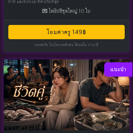
ท่าที และช่วงเวลาที่ควรจีบที่สุด
💌 ไพ่ยิปซีชุดใหญ่ 10 ใบ
โอนค่าครู 149฿
ปลอดภัย ไม่เปิดเผยตัวตน ได้ผลใน 10 นาที
แนะนำ