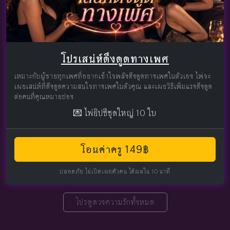
โปรเสน่ห์ดึงดูดทางเพศ
เหมาะกับผู้ชายทุกเพศที่อยากเข้าใจพลังดึงดูดทางเพศในตัวเอง ไพ่จะ
เผยเสน่ห์ที่ดึงดูดความสนใจทางเพศในตัวคุณ และเผยวิธีเพิ่มแรงดึงดูด
ต่อคนที่คุณหมายปอง
💌 ไพ่ยิปซีชุดใหญ่ 10 ใบ
โอนค่าครู 149฿
ปลอดภัย ไม่เปิดเผยตัวตน ได้ผลใน 10 นาที
โปรดูดวงความรักทั้งหมด