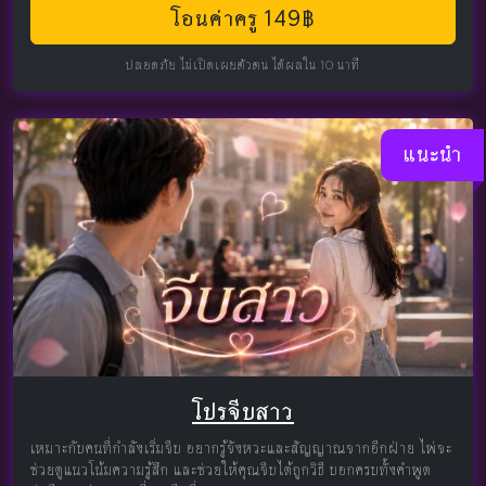
โอนค่าครู 149฿
ปลอดภัย ไม่เปิดเผยตัวตน ได้ผลใน 10 นาที
แนะนำ
โปรจีบสาว
เหมาะกับคนที่กำลังเริ่มจีบ อยากรู้จังหวะและสัญญาณจากอีกฝ่าย ไพ่จะ
ช่วยดูแนวโน้มความรู้สึก และช่วยให้คุณจีบได้ถูกวิธี บอกครบทั้งคำพูด