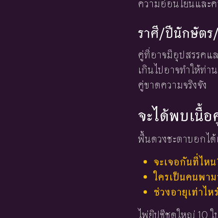
ความอ่อนโยนและควา
ราศี/ปีนักษัตร/
คู่ที่อาจมีอุปสรรคแ
เกินไปอาจทำให้ท่านร
คู่ขาดความจริงจัง
จะได้พบเนื้อค
พื้นดวงชะตาบอกได้เ
จะเจอกันที่ไหน
ใครเป็นคนพามาร
ช่วงอายุเท่าไหร
ไพ่ยิปซีชุดใหญ่ 10