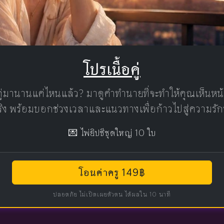
โปรเนื้อคู่
คู่มานานแค่ไหนแล้ว? มาดูคำทำนายที่จะทำให้คุณเห็นห
แท้จริง พร้อมบอกช่วงเวลาและแนวทางเพื่อก้าวไปสู่ความรัก
💌 ไพ่ยิปซีชุดใหญ่ 10 ใบ
โอนค่าครู 149฿
ปลอดภัย ไม่เปิดเผยตัวตน ได้ผลใน 10 นาที