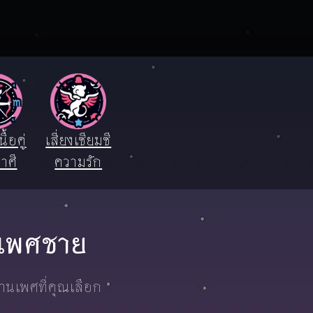
ื้อคู่
เสี่ยงเซียมซี
าศี
ความรัก
์ เพศชาย
งานเพศที่คุณเลือก