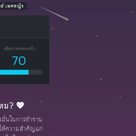
ิตย์ เพศหญิง
เส้นทางครอบครัว
70
งไหม? 💖
ุ่งมั่นในการทำงาน
ละให้ความสำคัญแก่