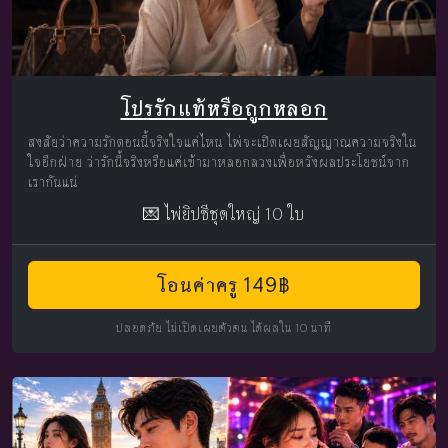
โปรรักแท้หรือถูกหลอก
สงสัยว่าความรักตอนนี้จริงใจแค่ไหน ไพ่จะเปิดเผยสัญญาณความจริงใน
ใจอีกฝ่าย ว่ารักนี้จริงหรือแค่เข้ามาหลอกลวงเพื่อหวังผลประโยชน์จาก
เรากันแน่
💌 ไพ่ยิปซีชุดใหญ่ 10 ใบ
โอนค่าครู 149฿
ปลอดภัย ไม่เปิดเผยตัวตน ได้ผลใน 10 นาที