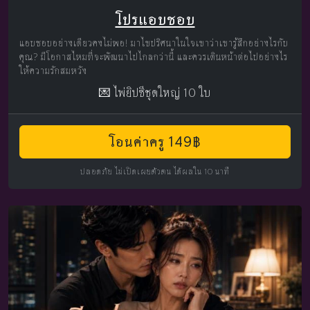
โปรแอบชอบ
แอบชอบอย่างเดียวคงไม่พอ! มาไขปริศนาในใจเขาว่าเขารู้สึกอย่างไรกับ
คุณ? มีโอกาสไหมที่จะพัฒนาไปไกลกว่านี้ และควรเดินหน้าต่อไปอย่างไร
ให้ความรักสมหวัง
💌 ไพ่ยิปซีชุดใหญ่ 10 ใบ
โอนค่าครู 149฿
ปลอดภัย ไม่เปิดเผยตัวตน ได้ผลใน 10 นาที