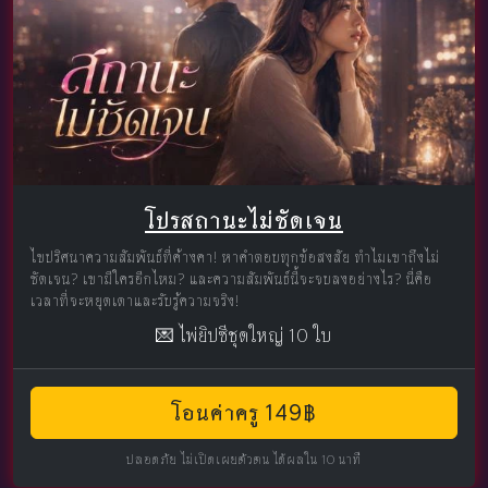
โปรสถานะไม่ชัดเจน
ไขปริศนาความสัมพันธ์ที่ค้างคา! หาคำตอบทุกข้อสงสัย ทำไมเขาถึงไม่
ชัดเจน? เขามีใครอีกไหม? และความสัมพันธ์นี้จะจบลงอย่างไร? นี่คือ
เวลาที่จะหยุดเดาและรับรู้ความจริง!
💌 ไพ่ยิปซีชุดใหญ่ 10 ใบ
โอนค่าครู 149฿
ปลอดภัย ไม่เปิดเผยตัวตน ได้ผลใน 10 นาที