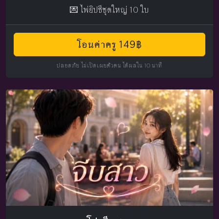
💌 ไพ่ยิปซีชุดใหญ่ 10 ใบ
โอนค่าครู 149฿
ปลอดภัย ไม่เปิดเผยตัวตน ได้ผลใน 10 นาที