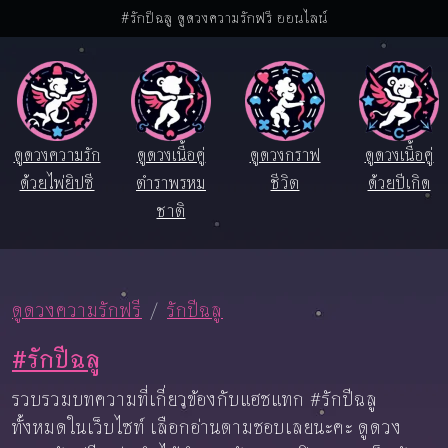
#รักปีฉลู ดูดวงความรักฟรี ออนไลน์
ดูดวงความรัก
ดูดวงเนื้อคู่
ดูดวงกราฟ
ดูดวงเนื้อคู่
ด้วยไพ่ยิปซี
ตำราพรหม
ชีวิต
ด้วยปีเกิด
ชาติ
ดูดวงความรักฟรี
รักปีฉลู
#รักปีฉลู
รวบรวมบทความที่เกี่ยวข้องกับแฮชแทก #รักปีฉลู
ทั้งหมดในเว็บไซท์ เลือกอ่านตามชอบเลยนะคะ ดูดวง