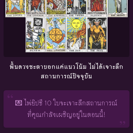
พื้นดวงชะตาบอกแค่แนวโน้ม ไม่ได้เจาะลึก
สถานการณ์ปัจจุบัน
💌 ไพ่ยิปซี 10 ใบจะเจาะลึกสถานการณ์
ที่คุณกำลังเผชิญอยู่ในตอนนี้!