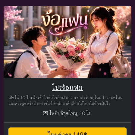
โปรง้อแฟน
เปิดไพ่ 10 ใบเพื่อเข้าใจหัวใจอีกฝ่าย ว่าเขายังรักอยู่ไหม โกรธแค่ไหน
และควรพูดหรือทำอย่างไรให้กลับมาคืนดีกันได้โดยไม่ต้องฝืนใจ
💌 ไพ่ยิปซีชุดใหญ่ 10 ใบ
โอนค่าครู 149฿