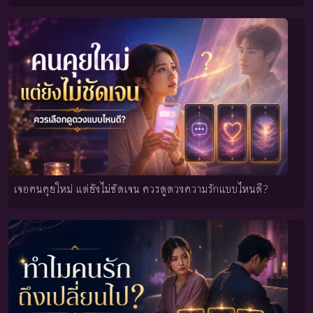
เจอคนคุยใหม่ แต่ยังไม่ชัดเจน ควรดูดวงความรักแบบไหนดี?