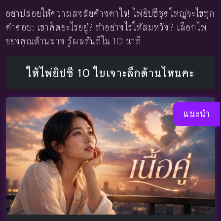
อย่าปล่อยให้ความสงสัยค้างคาใจ! ไพ่ยิปซีชุดใหญ่จะไขทุก
คำตอบ: เขาคิดอะไรอยู่? ทำอย่างไรให้สมหวัง? เลือกไพ่
ของคุณด้านล่าง รู้ผลทันทีใน 10 นาที
ให้ไพ่ยิปซี 10 ใบเจาะลึกด้านไหนคะ
แนะนำ