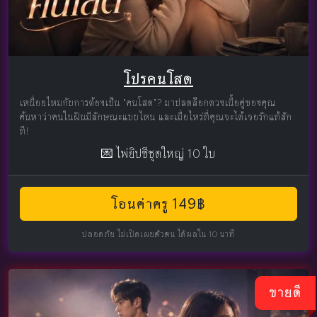
โปรคนโสด
เหนื่อยไหมกับการต้องเป็น "คนโสด"? มาปลดล็อกดวงเนื้อคู่ของคุณ
ค้นหาว่าคนในฝันมีลักษณะแบบไหน และเมื่อไหร่ที่คุณจะได้เจอรักแท้สัก
ที!
💌 ไพ่ยิปซีชุดใหญ่ 10 ใบ
โอนค่าครู 149฿
ปลอดภัย ไม่เปิดเผยตัวตน ได้ผลใน 10 นาที
ขายดี