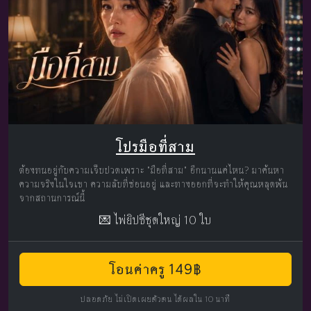
โปรมือที่สาม
ต้องทนอยู่กับความเจ็บปวดเพราะ "มือที่สาม" อีกนานแค่ไหน? มาค้นหา
ความจริงในใจเขา ความลับที่ซ่อนอยู่ และทางออกที่จะทำให้คุณหลุดพ้น
จากสถานการณ์นี้
💌 ไพ่ยิปซีชุดใหญ่ 10 ใบ
โอนค่าครู 149฿
ปลอดภัย ไม่เปิดเผยตัวตน ได้ผลใน 10 นาที