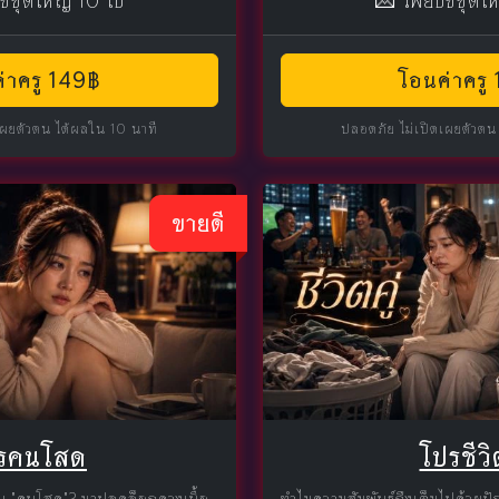
ปซีชุดใหญ่ 10 ใบ
💌 ไพ่ยิปซีชุดใ
่าครู 149฿
โอนค่าครู
เผยตัวตน ได้ผลใน 10 นาที
ปลอดภัย ไม่เปิดเผยตัวตน
ขายดี
รคนโสด
โปรชีวิต
็น "คนโสด"? มาปลดล็อกดวงเนื้อ
ทำไมความสัมพันธ์ถึงเต็มไปด้วยปัญ