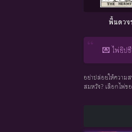
พื้นดวง
💌 ไพ่ยิปซ
อย่าปล่อยให้ความสง
สมหวัง? เลือกไพ่ขอ