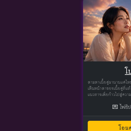
โป
ตามหาเนื้อคู่มานานแค่ไห
เห็นหน้าตาของเนื้อคู่ที่
แนวทางเพื่อก้าวไปสู่ความร
💌 ไพ่ยิ
โอนค