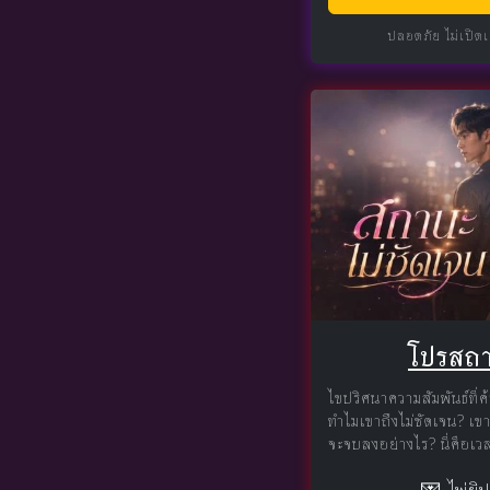
ปลอดภัย ไม่เปิด
โปรสถา
ไขปริศนาความสัมพันธ์ที่
ทำไมเขาถึงไม่ชัดเจน? เขา
จะจบลงอย่างไร? นี่คือเวล