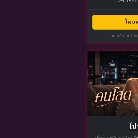
💌 ไพ่ยิ
โอนค
ปลอดภัย ไม่เปิด
โป
เหนื่อยไหมกับการต้องเป