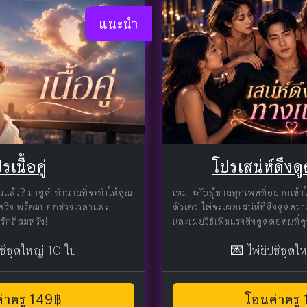
แนะนำ
รเนื้อคู่
โปรเสน่ห์ดึง
นแล้ว? มาดูคำทำนายที่จะทำให้คุณ
เหมาะกับผู้ชายทุกเพศที่อยากเข้
แท้จริง พร้อมบอกช่วงเวลาและ
ตัวเอง ไพ่จะเผยเสน่ห์ที่ดึงดูด
ักที่สมหวัง!
และเผยวิธีเพิ่มแรงดึงดูดต่อคนที
ปซีชุดใหญ่ 10 ใบ
💌 ไพ่ยิปซีชุดใ
่าครู 149฿
โอนค่าครู