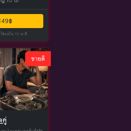
หญ่ 10 ใบ
 149฿
 ได้ผลใน 10 นาที
ขายดี
คู่
หา? มาดูสาเหตุที่แท้จริง