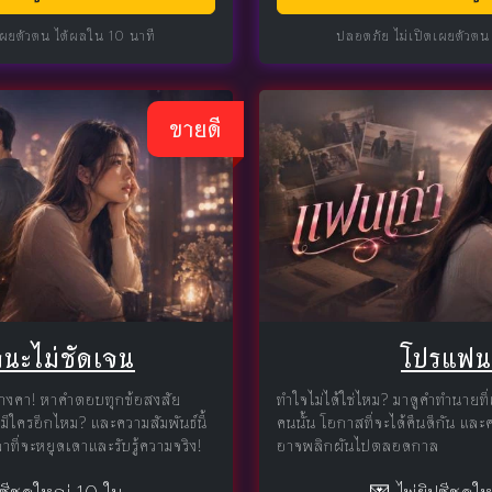
เผยตัวตน ได้ผลใน 10 นาที
ปลอดภัย ไม่เปิดเผยตัวตน
ขายดี
นะไม่ชัดเจน
โปรแฟนเ
ค้างคา! หาคำตอบทุกข้อสงสัย
ทำใจไม่ได้ใช่ไหม? มาดูคำทำนายที
มีใครอีกไหม? และความสัมพันธ์นี้
คนนั้น โอกาสที่จะได้คืนดีกัน แล
าที่จะหยุดเดาและรับรู้ความจริง!
อาจพลิกผันไปตลอดกาล