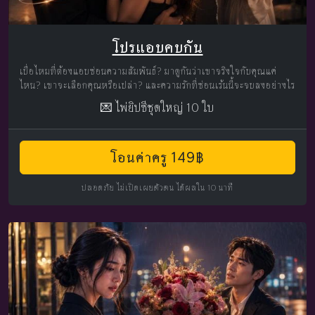
โปรแอบคบกัน
เบื่อไหมที่ต้องแอบซ่อนความสัมพันธ์? มาดูกันว่าเขาจริงใจกับคุณแค่
ไหน? เขาจะเลือกคุณหรือเปล่า? และความรักที่ซ่อนเร้นนี้จะจบลงอย่างไร
💌 ไพ่ยิปซีชุดใหญ่ 10 ใบ
โอนค่าครู 149฿
ปลอดภัย ไม่เปิดเผยตัวตน ได้ผลใน 10 นาที