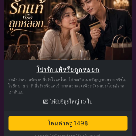
โปรรักแท้หรือถูกหลอก
สงสัยว่าความรักตอนนี้จริงใจแค่ไหน ไพ่จะเปิดเผยสัญญาณความจริงใน
ใจอีกฝ่าย ว่ารักนี้จริงหรือแค่เข้ามาหลอกลวงเพื่อหวังผลประโยชน์จาก
เรากันแน่
💌 ไพ่ยิปซีชุดใหญ่ 10 ใบ
โอนค่าครู 149฿