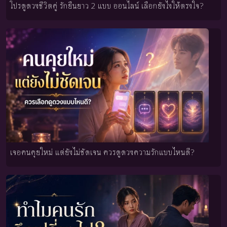
โปรดูดวงชีวิตคู่ รักยืนยาว 2 แบบ ออนไลน์ เลือกยังไงให้ตรงใจ?
เจอคนคุยใหม่ แต่ยังไม่ชัดเจน ควรดูดวงความรักแบบไหนดี?