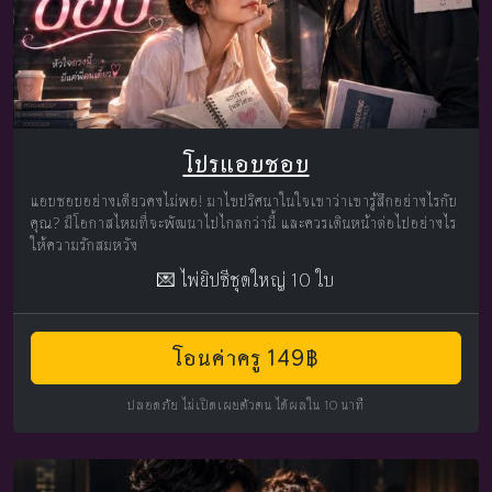
โปรแอบชอบ
แอบชอบอย่างเดียวคงไม่พอ! มาไขปริศนาในใจเขาว่าเขารู้สึกอย่างไรกับ
คุณ? มีโอกาสไหมที่จะพัฒนาไปไกลกว่านี้ และควรเดินหน้าต่อไปอย่างไร
ให้ความรักสมหวัง
💌 ไพ่ยิปซีชุดใหญ่ 10 ใบ
โอนค่าครู 149฿
ปลอดภัย ไม่เปิดเผยตัวตน ได้ผลใน 10 นาที