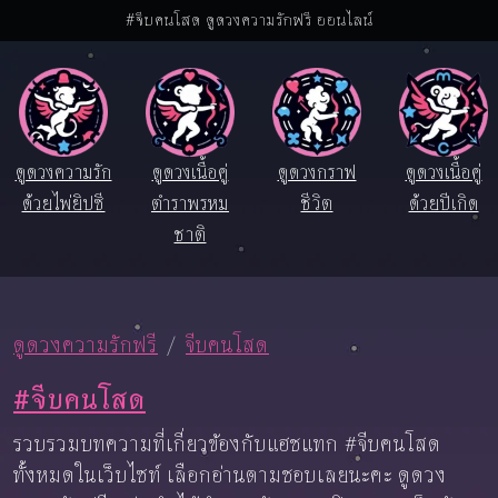
#จีบคนโสด ดูดวงความรักฟรี ออนไลน์
ดูดวงความรัก
ดูดวงเนื้อคู่
ดูดวงกราฟ
ดูดวงเนื้อคู่
ด้วยไพ่ยิปซี
ตำราพรหม
ชีวิต
ด้วยปีเกิด
ชาติ
ดูดวงความรักฟรี
จีบคนโสด
#จีบคนโสด
รวบรวมบทความที่เกี่ยวข้องกับแฮชแทก #จีบคนโสด
ทั้งหมดในเว็บไซท์ เลือกอ่านตามชอบเลยนะคะ ดูดวง