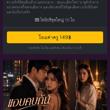
ความรักที่มีคนอื่นเข้ามาแทรกกลาง... คุณจะเลือกใคร? มาดูคำทำนาย
อนาคตของทั้งสองเส้นทาง และเลือกคนที่ใช่ที่สุดเพื่อความรักที่มั่นคง
และไม่เจ็บปวดอีก
💌 ไพ่ยิปซีชุดใหญ่ 10 ใบ
โอนค่าครู 149฿
ปลอดภัย ไม่เปิดเผยตัวตน ได้ผลใน 10 นาที