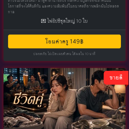
ทำใจไม่ได้ใช่ไหม? มาดูคำทำนายที่เจาะลึกความรู้สึกของเขาคนนั้น
โอกาสที่จะได้คืนดีกัน และความสัมพันธ์ในอนาคตที่อาจพลิกผันไปตลอด
กาล
💌 ไพ่ยิปซีชุดใหญ่ 10 ใบ
โอนค่าครู 149฿
ปลอดภัย ไม่เปิดเผยตัวตน ได้ผลใน 10 นาที
ขายดี