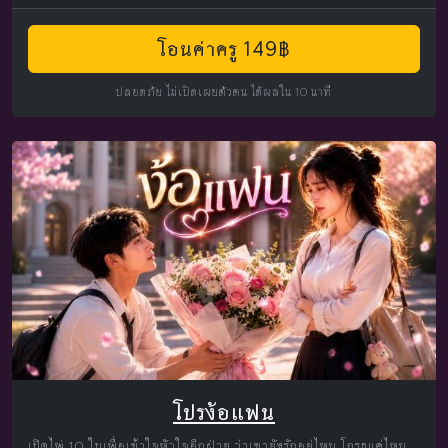
โอนค่าครู 149฿
ปลอดภัย ไม่เปิดเผยตัวตน ได้ผลใน 10 นาที
โปรง้อแฟน
เปิดไพ่ 10 ใบเพื่อเข้าใจหัวใจอีกฝ่าย ว่าเขายังรักอยู่ไหม โกรธแค่ไหน