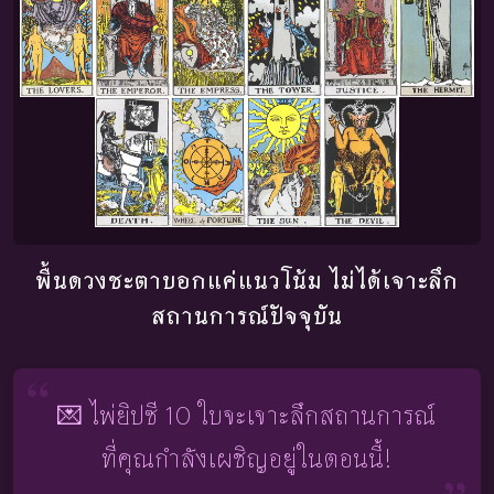
พื้นดวงชะตาบอกแค่แนวโน้ม ไม่ได้เจาะลึก
สถานการณ์ปัจจุบัน
💌 ไพ่ยิปซี 10 ใบจะเจาะลึกสถานการณ์
ที่คุณกำลังเผชิญอยู่ในตอนนี้!