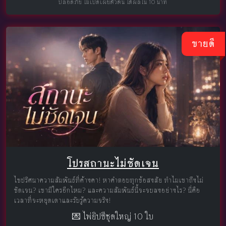
ปลอดภัย ไม่เปิดเผยตัวตน ได้ผลใน 10 นาที
ขายดี
โปรสถานะไม่ชัดเจน
ไขปริศนาความสัมพันธ์ที่ค้างคา! หาคำตอบทุกข้อสงสัย ทำไมเขาถึงไม่
ชัดเจน? เขามีใครอีกไหม? และความสัมพันธ์นี้จะจบลงอย่างไร? นี่คือ
เวลาที่จะหยุดเดาและรับรู้ความจริง!
💌 ไพ่ยิปซีชุดใหญ่ 10 ใบ