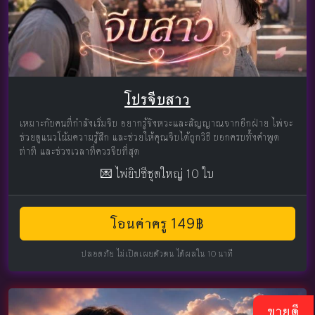
โปรจีบสาว
เหมาะกับคนที่กำลังเริ่มจีบ อยากรู้จังหวะและสัญญาณจากอีกฝ่าย ไพ่จะ
ช่วยดูแนวโน้มความรู้สึก และช่วยให้คุณจีบได้ถูกวิธี บอกครบทั้งคำพูด
ท่าที และช่วงเวลาที่ควรจีบที่สุด
💌 ไพ่ยิปซีชุดใหญ่ 10 ใบ
โอนค่าครู 149฿
ปลอดภัย ไม่เปิดเผยตัวตน ได้ผลใน 10 นาที
ขายดี