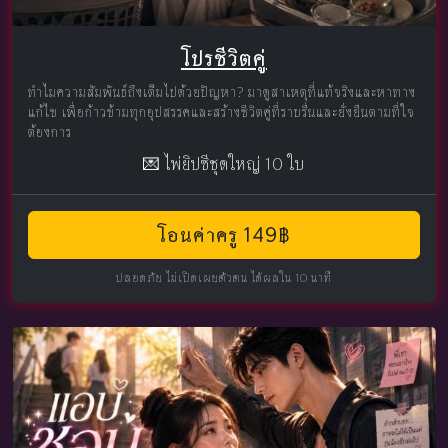
โปรชีวิตคู่
ทำไมความสัมพันธ์ถึงเต็มไปด้วยปัญหา? มาดูสาเหตุที่แท้จริงและหาทาง
แก้ไข เพื่อก้าวข้ามทุกอุปสรรคและสร้างชีวิตคู่ที่ราบรื่นและยั่งยืนตามที่ใจ
ต้องการ
💌 ไพ่ยิปซีชุดใหญ่ 10 ใบ
โอนค่าครู 149฿
ปลอดภัย ไม่เปิดเผยตัวตน ได้ผลใน 10 นาที