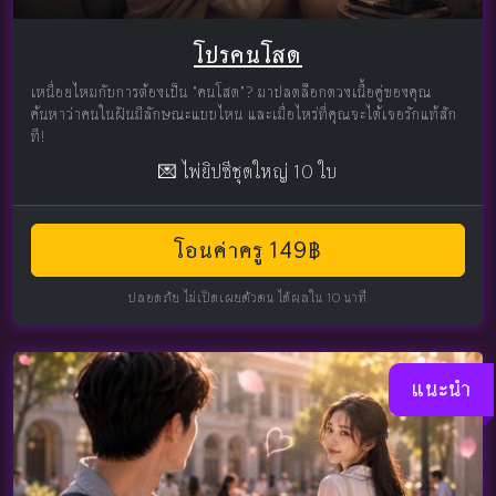
โปรคนโสด
เหนื่อยไหมกับการต้องเป็น "คนโสด"? มาปลดล็อกดวงเนื้อคู่ของคุณ
ค้นหาว่าคนในฝันมีลักษณะแบบไหน และเมื่อไหร่ที่คุณจะได้เจอรักแท้สัก
ที!
💌 ไพ่ยิปซีชุดใหญ่ 10 ใบ
โอนค่าครู 149฿
ปลอดภัย ไม่เปิดเผยตัวตน ได้ผลใน 10 นาที
แนะนำ