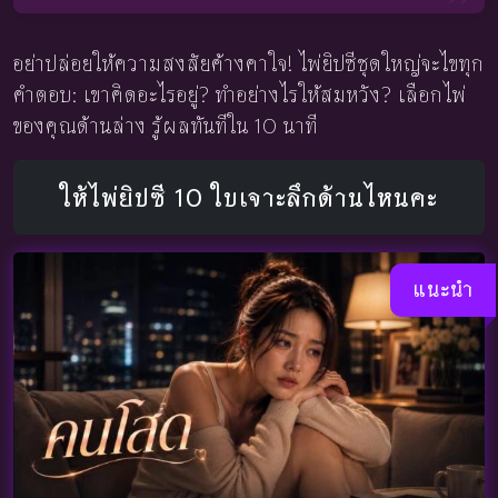
อย่าปล่อยให้ความสงสัยค้างคาใจ! ไพ่ยิปซีชุดใหญ่จะไขทุก
คำตอบ: เขาคิดอะไรอยู่? ทำอย่างไรให้สมหวัง? เลือกไพ่
ของคุณด้านล่าง รู้ผลทันทีใน 10 นาที
ให้ไพ่ยิปซี 10 ใบเจาะลึกด้านไหนคะ
แนะนำ