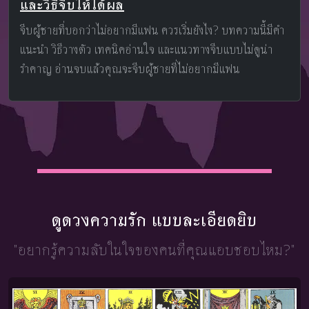
และวิธีจีบให้ได้ผล
จีบผู้ชายที่บอกว่าไม่อยากมีแฟน ควรเริ่มยังไง? บทความนี้มีคำ
แนะนำ วิธีวางตัว เทคนิคอ่านใจ และแนวทางจีบแบบไม่ดูน่า
รำคาญ อ่านจบแล้วคุณจะจีบผู้ชายที่ไม่อยากมีแฟน
ดูดวงความรัก แบบละเอียดยิบ
"อยากรู้ความลับในใจ
ของคนที่คุณแอบชอบไหม?"