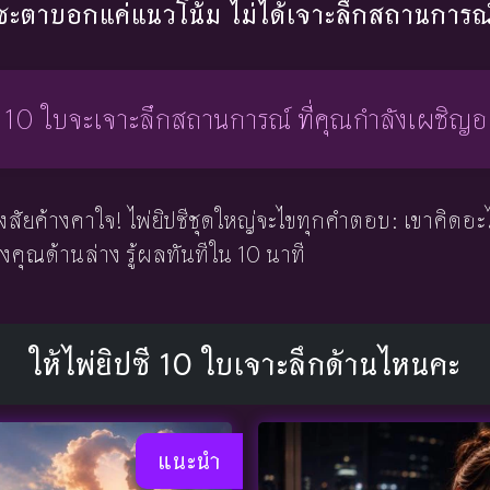
ชะตาบอกแค่แนวโน้ม ไม่ได้เจาะลึกสถานการณ์
ี 10 ใบจะเจาะลึกสถานการณ์ ที่คุณกำลังเผชิญอย
สัยค้างคาใจ! ไพ่ยิปซีชุดใหญ่จะไขทุกคำตอบ: เขาคิดอะไร
งคุณด้านล่าง รู้ผลทันทีใน 10 นาที
ให้ไพ่ยิปซี 10 ใบเจาะลึกด้านไหนคะ
แนะนำ