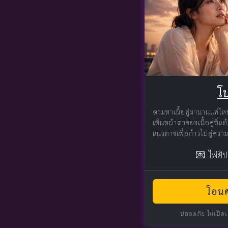
โป
ตามหาเนื้อคู่มานานแค่ไห
เห็นหน้าตาของเนื้อคู่ที่
แนวทางเพื่อก้าวไปสู่ความร
💌 ไพ่ยิ
โอนค
ปลอดภัย ไม่เปิด