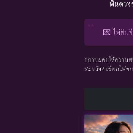
พื้นดวง
💌 ไพ่ยิปซ
อย่าปล่อยให้ความสง
สมหวัง? เลือกไพ่ขอ