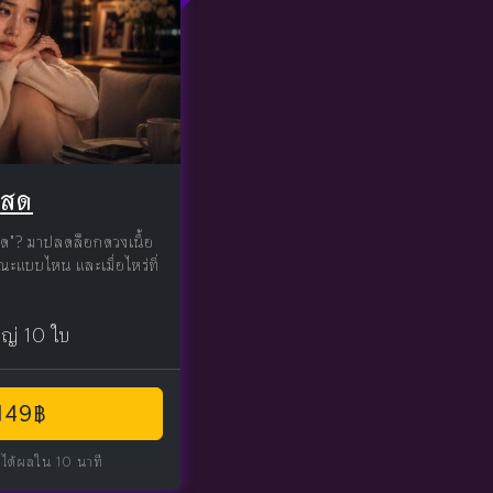
โสด
สด"? มาปลดล็อกดวงเนื้อ
ณะแบบไหน และเมื่อไหร่ที่
หญ่ 10 ใบ
 149฿
 ได้ผลใน 10 นาที