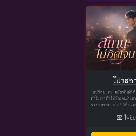
โปรสถา
ไขปริศนาความสัมพันธ์ที่
ทำไมเขาถึงไม่ชัดเจน? เขา
จะจบลงอย่างไร? นี่คือเวล
💌 ไพ่ยิ