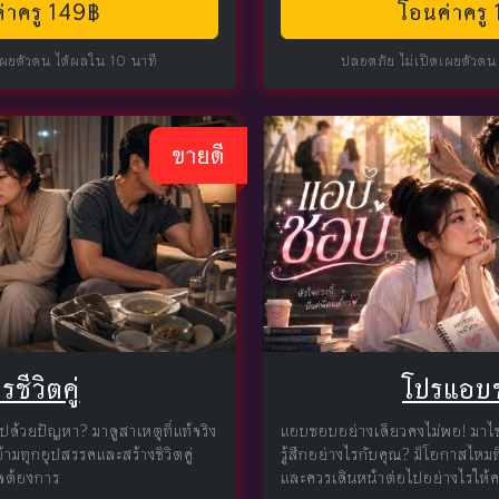
่าครู 149฿
โอนค่าครู
เผยตัวตน ได้ผลใน 10 นาที
ปลอดภัย ไม่เปิดเผยตัวตน
ขายดี
รชีวิตคู่
โปรแอบ
ปด้วยปัญหา? มาดูสาเหตุที่แท้จริง
แอบชอบอย่างเดียวคงไม่พอ! มาไข
้ามทุกอุปสรรคและสร้างชีวิตคู่
รู้สึกอย่างไรกับคุณ? มีโอกาสไหมท
่ใจต้องการ
และควรเดินหน้าต่อไปอย่างไรให้