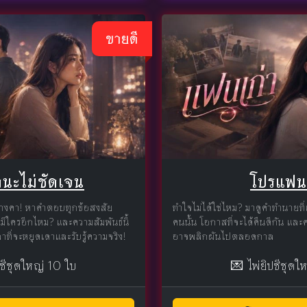
ขายดี
นะไม่ชัดเจน
โปรแฟนเ
ค้างคา! หาคำตอบทุกข้อสงสัย
ทำใจไม่ได้ใช่ไหม? มาดูคำทำนายที
มีใครอีกไหม? และความสัมพันธ์นี้
คนนั้น โอกาสที่จะได้คืนดีกัน แล
าที่จะหยุดเดาและรับรู้ความจริง!
อาจพลิกผันไปตลอดกาล
ปซีชุดใหญ่ 10 ใบ
💌 ไพ่ยิปซีชุดใ