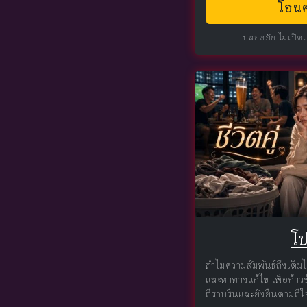
โอนค
ปลอดภัย ไม่เปิด
โป
ทำไมความสัมพันธ์ถึงเต็มไ
และหาทางแก้ไข เพื่อก้าวข
ที่ราบรื่นและยั่งยืนตามที