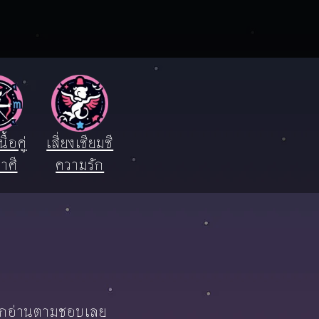
ื้อคู่
เสี่ยงเซียมซี
าศี
ความรัก
ลือกอ่านตามชอบเลย