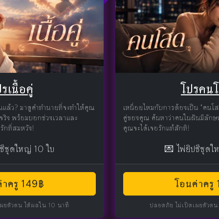
รเนื้อคู่
โปรคน
นแล้ว? มาดูคำทำนายที่จะทำให้คุณ
เหนื่อยไหมกับการต้องเป็น "คนโ
แท้จริง พร้อมบอกช่วงเวลาและ
คู่ของคุณ ค้นหาว่าคนในฝันมีลักษ
ักที่สมหวัง!
คุณจะได้เจอรักแท้สักที!
ปซีชุดใหญ่ 10 ใบ
💌 ไพ่ยิปซีชุดใ
่าครู 149฿
โอนค่าครู
เผยตัวตน ได้ผลใน 10 นาที
ปลอดภัย ไม่เปิดเผยตัวตน