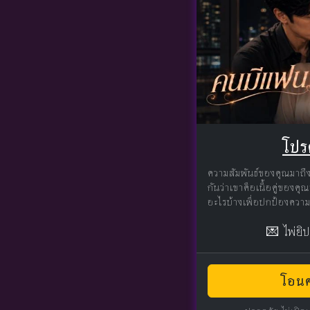
โปร
ความสัมพันธ์ของคุณมาถึงจ
กันว่าเขาคือเนื้อคู่ของคุ
อะไรบ้างเพื่อปกป้องความ
💌 ไพ่ยิ
โอนค