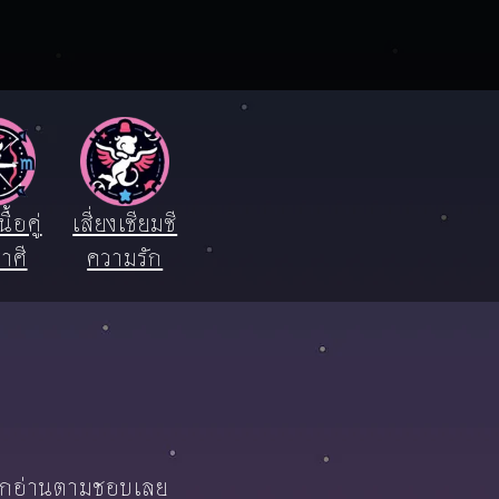
ื้อคู่
เสี่ยงเซียมซี
าศี
ความรัก
ลือกอ่านตามชอบเลย