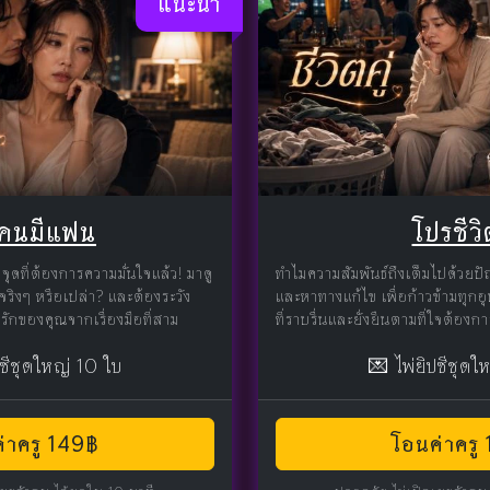
แนะนำ
คนมีแฟน
โปรชีวิต
ุดที่ต้องการความมั่นใจแล้ว! มาดู
ทำไมความสัมพันธ์ถึงเต็มไปด้วยปัญ
ณจริงๆ หรือเปล่า? และต้องระวัง
และหาทางแก้ไข เพื่อก้าวข้ามทุกอุ
รักของคุณจากเรื่องมือที่สาม
ที่ราบรื่นและยั่งยืนตามที่ใจต้องก
ปซีชุดใหญ่ 10 ใบ
💌 ไพ่ยิปซีชุดใ
่าครู 149฿
โอนค่าครู