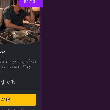
แนะนำ
คู่
หา? มาดูสาเหตุที่แท้จริง
ปสรรคและสร้างชีวิตคู่
าร
หญ่ 10 ใบ
 149฿