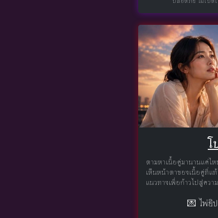
ปลอดภัย ไม่เปิด
โป
ตามหาเนื้อคู่มานานแค่ไห
เห็นหน้าตาของเนื้อคู่ที่
แนวทางเพื่อก้าวไปสู่ความร
💌 ไพ่ยิ