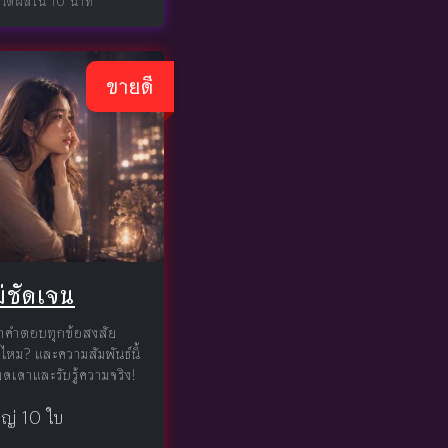
 ได้ผลใน 10 นาที
ขายดี
่ชัดเจน
 หาคำตอบทุกข้อสงสัย
กไหม? และความสัมพันธ์นี้
ุดเดาและรับรู้ความจริง!
หญ่ 10 ใบ