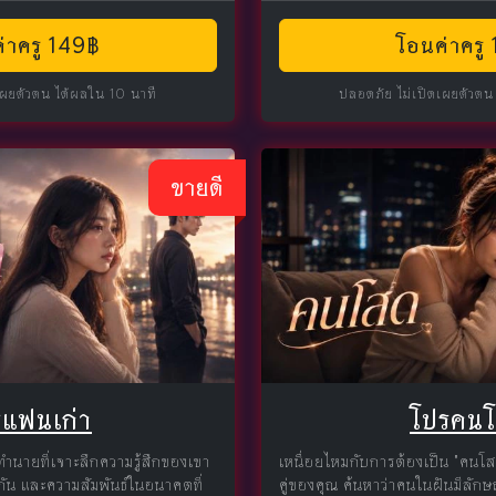
่าครู 149฿
โอนค่าครู
เผยตัวตน ได้ผลใน 10 นาที
ปลอดภัย ไม่เปิดเผยตัวตน
ขายดี
รแฟนเก่า
โปรคน
ทำนายที่เจาะลึกความรู้สึกของเขา
เหนื่อยไหมกับการต้องเป็น "คนโ
ีกัน และความสัมพันธ์ในอนาคตที่
คู่ของคุณ ค้นหาว่าคนในฝันมีลักษ