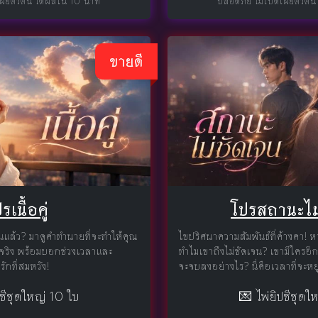
เผยตัวตน ได้ผลใน 10 นาที
ปลอดภัย ไม่เปิดเผยตัวตน
ขายดี
รเนื้อคู่
โปรสถานะไม
นแล้ว? มาดูคำทำนายที่จะทำให้คุณ
ไขปริศนาความสัมพันธ์ที่ค้างคา!
แท้จริง พร้อมบอกช่วงเวลาและ
ทำไมเขาถึงไม่ชัดเจน? เขามีใครอี
ักที่สมหวัง!
จะจบลงอย่างไร? นี่คือเวลาที่จะหย
ปซีชุดใหญ่ 10 ใบ
💌 ไพ่ยิปซีชุดใ