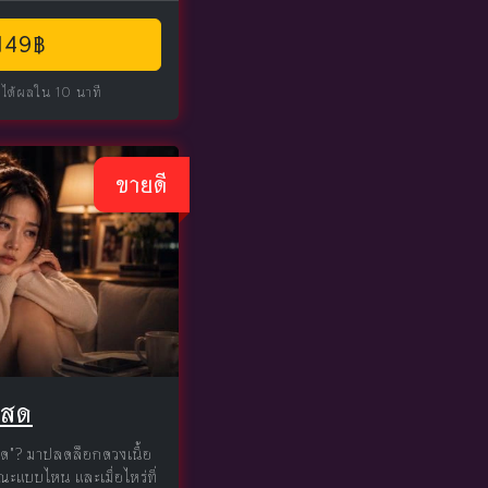
 149฿
 ได้ผลใน 10 นาที
ขายดี
โสด
สด"? มาปลดล็อกดวงเนื้อ
ณะแบบไหน และเมื่อไหร่ที่