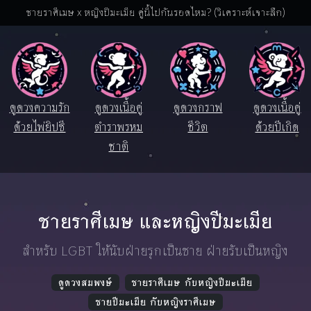
ชายราศีเมษ x หญิงปีมะเมีย คู่นี้ไปกันรอดไหม? (วิเคราะห์เจาะลึก)
ดูดวงความรัก
ดูดวงเนื้อคู่
ดูดวงกราฟ
ดูดวงเนื้อคู่
ด้วยไพ่ยิปซี
ตำราพรหม
ชีวิต
ด้วยปีเกิด
ชาติ
ชายราศีเมษ และหญิงปีมะเมีย
สำหรับ LGBT ให้นับฝ่ายรุกเป็นชาย ฝ่ายรับเป็นหญิง
ดูดวงสมพงษ์
ชายราศีเมษ กับหญิงปีมะเมีย
ชายปีมะเมีย กับหญิงราศีเมษ