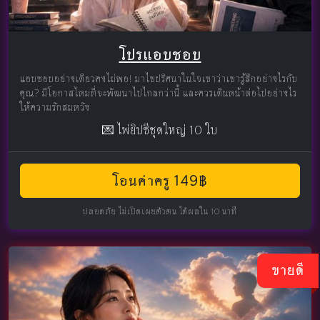
โปรแอบชอบ
แอบชอบอย่างเดียวคงไม่พอ! มาไขปริศนาในใจเขาว่าเขารู้สึกอย่างไรกับ
คุณ? มีโอกาสไหมที่จะพัฒนาไปไกลกว่านี้ และควรเดินหน้าต่อไปอย่างไร
ให้ความรักสมหวัง
💌 ไพ่ยิปซีชุดใหญ่ 10 ใบ
โอนค่าครู 149฿
ปลอดภัย ไม่เปิดเผยตัวตน ได้ผลใน 10 นาที
ขายดี