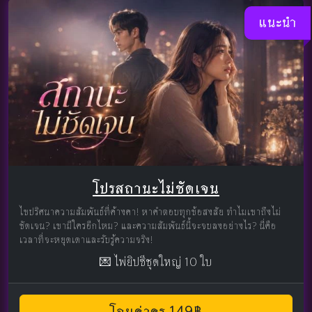
แนะนำ
โปรสถานะไม่ชัดเจน
ไขปริศนาความสัมพันธ์ที่ค้างคา! หาคำตอบทุกข้อสงสัย ทำไมเขาถึงไม่
ชัดเจน? เขามีใครอีกไหม? และความสัมพันธ์นี้จะจบลงอย่างไร? นี่คือ
เวลาที่จะหยุดเดาและรับรู้ความจริง!
💌 ไพ่ยิปซีชุดใหญ่ 10 ใบ
โอนค่าครู 149฿