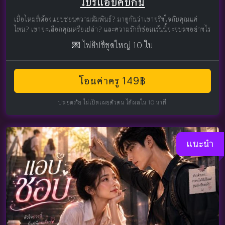
โปรแอบคบกัน
เบื่อไหมที่ต้องแอบซ่อนความสัมพันธ์? มาดูกันว่าเขาจริงใจกับคุณแค่
ไหน? เขาจะเลือกคุณหรือเปล่า? และความรักที่ซ่อนเร้นนี้จะจบลงอย่างไร
💌 ไพ่ยิปซีชุดใหญ่ 10 ใบ
โอนค่าครู 149฿
ปลอดภัย ไม่เปิดเผยตัวตน ได้ผลใน 10 นาที
แนะนำ