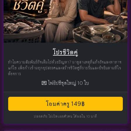
โปรชีวิตคู่
ทำไมความสัมพันธ์ถึงเต็มไปด้วยปัญหา? มาดูสาเหตุที่แท้จริงและหาทาง
แก้ไข เพื่อก้าวข้ามทุกอุปสรรคและสร้างชีวิตคู่ที่ราบรื่นและยั่งยืนตามที่ใจ
ต้องการ
💌 ไพ่ยิปซีชุดใหญ่ 10 ใบ
โอนค่าครู 149฿
ปลอดภัย ไม่เปิดเผยตัวตน ได้ผลใน 10 นาที