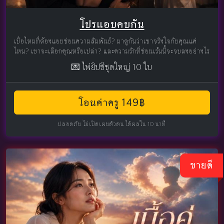
โปรแอบคบกัน
เบื่อไหมที่ต้องแอบซ่อนความสัมพันธ์? มาดูกันว่าเขาจริงใจกับคุณแค่
ไหน? เขาจะเลือกคุณหรือเปล่า? และความรักที่ซ่อนเร้นนี้จะจบลงอย่างไร
💌 ไพ่ยิปซีชุดใหญ่ 10 ใบ
โอนค่าครู 149฿
ปลอดภัย ไม่เปิดเผยตัวตน ได้ผลใน 10 นาที
ขายดี