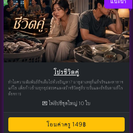
แนะนำ
โปรชีวิตคู่
ทำไมความสัมพันธ์ถึงเต็มไปด้วยปัญหา? มาดูสาเหตุที่แท้จริงและหาทาง
แก้ไข เพื่อก้าวข้ามทุกอุปสรรคและสร้างชีวิตคู่ที่ราบรื่นและยั่งยืนตามที่ใจ
ต้องการ
💌 ไพ่ยิปซีชุดใหญ่ 10 ใบ
โอนค่าครู 149฿