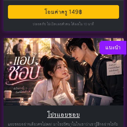
โอนค่าครู 149฿
ปลอดภัย ไม่เปิดเผยตัวตน ได้ผลใน 10 นาที
แนะนำ
โปรแอบชอบ
แอบชอบอย่างเดียวคงไม่พอ! มาไขปริศนาในใจเขาว่าเขารู้สึกอย่างไรกับ