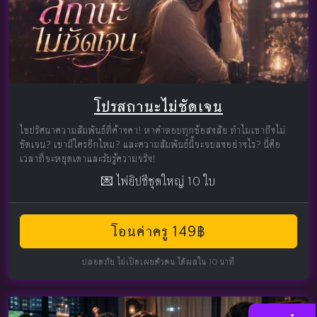
โปรสถานะไม่ชัดเจน
ไขปริศนาความสัมพันธ์ที่ค้างคา! หาคำตอบทุกข้อสงสัย ทำไมเขาถึงไม่
ชัดเจน? เขามีใครอีกไหม? และความสัมพันธ์นี้จะจบลงอย่างไร? นี่คือ
เวลาที่จะหยุดเดาและรับรู้ความจริง!
💌 ไพ่ยิปซีชุดใหญ่ 10 ใบ
โอนค่าครู 149฿
ปลอดภัย ไม่เปิดเผยตัวตน ได้ผลใน 10 นาที