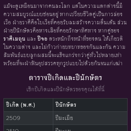
แม้จะดูเหมือนมาจากคนละโลก แต่ในความแตกต่างนี้มี
ความสมบูรณ์แบบซ่อนอยู่ หากเปรียบชีวิตคู่เป็นการล่อง
เรือ ฝ่ายราศีคือใบเรือที่คอยรับลมสร้างความตื่นเต้น ส่วน
ฝ่ายปีนักษัตรคือหางเสือที่คอยรักษาทิศทาง หากคู่ของ
ราศีเมถุน
และ
ปีจอ
ตระหนักถึงหน้าที่ของตน ให้เกียรติ
ในความต่าง และไม่ก้าวก่ายบทบาทของกันและกัน ความ
สัมพันธ์แบบลูกผสมนี้จะแข็งแกร่งกว่าคู่ทั่วไปหลายเท่า
พร้อมที่จะฝ่าฟันอุปสรรคทุกรูปแบบไปด้วยกันจนแก่เฒ่า
ตารางปีเกิดและปีนักษัตร
เช็กปีเกิดและปีนักษัตรของคุณได้ที่นี่
ปีเกิด (พ.ศ.)
ปีนักษัตร
2509
ปีมะเมีย