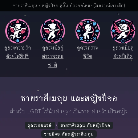
ชายราศีเมถุน x หญิงปีจอ คู่นี้ไปกันรอดไหม? (วิเคราะห์เจาะลึก)
ดูดวงความรัก
ดูดวงเนื้อคู่
ดูดวงกราฟ
ดูดวงเนื้อคู่
ด้วยไพ่ยิปซี
ตำราพรหม
ชีวิต
ด้วยปีเกิด
ชาติ
ชายราศีเมถุน และหญิงปีจอ
สำหรับ LGBT ให้นับฝ่ายรุกเป็นชาย ฝ่ายรับเป็นหญิง
ดูดวงสมพงษ์
ชายราศีเมถุน กับหญิงปีจอ
ชายปีจอ กับหญิงราศีเมถุน