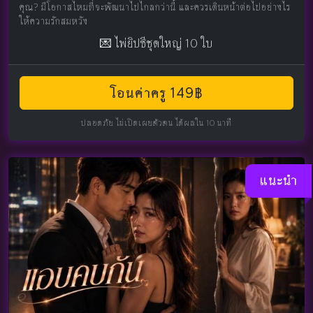
คุณ? มีโอกาสไหมที่จะพัฒนาไปไกลกว่านี้ และควรเดินหน้าต่อไปอย่างไร
ให้ความรักสมหวัง
💌 ไพ่ยิปซีชุดใหญ่ 10 ใบ
โอนค่าครู 149฿
ปลอดภัย ไม่เปิดเผยตัวตน ได้ผลใน 10 นาที
แนะนำ