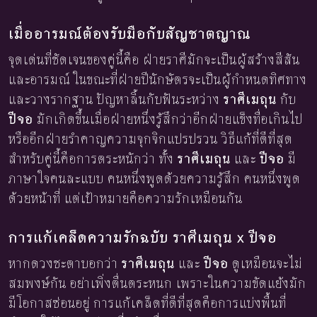
เมื่ออารมณ์ต้องรับมือกับสัญชาตญาณ
จุดเด่นที่ชัดเจนของคู่นี้คือ ฝ่ายราศีมักจะเป็นผู้สร้างสีสัน
และอารมณ์ ในขณะที่ฝ่ายปีนักษัตรจะเป็นผู้กำหนดทิศทาง
และวางรากฐาน ปัญหาลิ้นกับฟันระหว่าง
ราศีเมถุน
กับ
ปีจอ
มักเกิดขึ้นเมื่อฝ่ายหนึ่งรู้สึกว่าอีกฝ่ายแข็งทื่อเกินไป
หรืออีกฝ่ายรำคาญความจุกจิกแปรปรวน วิธีแก้ที่ดีที่สุด
สำหรับคู่นี้คือการตระหนักว่า ทั้ง
ราศีเมถุน
และ
ปีจอ
มี
ภาษาใจคนละแบบ คนหนึ่งพูดด้วยความรู้สึก คนหนึ่งพูด
ด้วยหน้าที่ แต่เป้าหมายคือความรักเหมือนกัน
การแก้เคล็ดความรักฉบับ ราศีเมถุน x ปีจอ
หากดวงชะตาบอกว่า
ราศีเมถุน
และ
ปีจอ
ดูเหมือนจะไม่
สมพงษ์กัน อย่าเพิ่งตื่นตระหนก เพราะในความขัดแย้งมัก
มีโอกาสซ่อนอยู่ การแก้เคล็ดที่ดีที่สุดคือการแบ่งพื้นที่