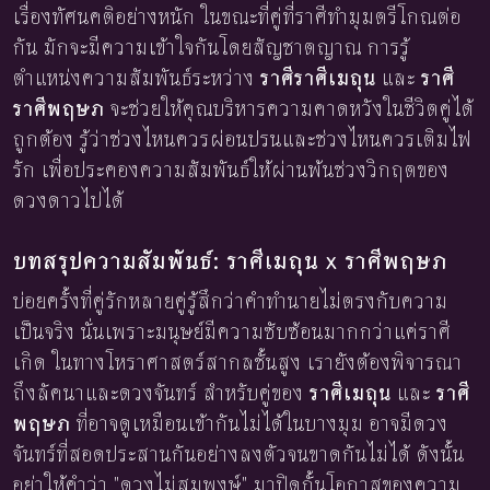
เรื่องทัศนคติอย่างหนัก ในขณะที่คู่ที่ราศีทำมุมตรีโกณต่อ
กัน มักจะมีความเข้าใจกันโดยสัญชาตญาณ การรู้
ตำแหน่งความสัมพันธ์ระหว่าง
ราศีราศีเมถุน
และ
ราศี
ราศีพฤษภ
จะช่วยให้คุณบริหารความคาดหวังในชีวิตคู่ได้
ถูกต้อง รู้ว่าช่วงไหนควรผ่อนปรนและช่วงไหนควรเติมไฟ
รัก เพื่อประคองความสัมพันธ์ให้ผ่านพ้นช่วงวิกฤตของ
ดวงดาวไปได้
บทสรุปความสัมพันธ์: ราศีเมถุน x ราศีพฤษภ
บ่อยครั้งที่คู่รักหลายคู่รู้สึกว่าคำทำนายไม่ตรงกับความ
เป็นจริง นั่นเพราะมนุษย์มีความซับซ้อนมากกว่าแค่ราศี
เกิด ในทางโหราศาสตร์สากลชั้นสูง เรายังต้องพิจารณา
ถึงลัคนาและดวงจันทร์ สำหรับคู่ของ
ราศีเมถุน
และ
ราศี
พฤษภ
ที่อาจดูเหมือนเข้ากันไม่ได้ในบางมุม อาจมีดวง
จันทร์ที่สอดประสานกันอย่างลงตัวจนขาดกันไม่ได้ ดังนั้น
อย่าให้คำว่า "ดวงไม่สมพงษ์" มาปิดกั้นโอกาสของความ