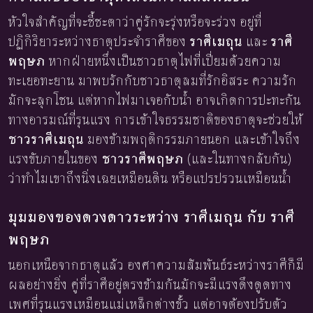
หัวใจสำคัญที่จะชี้ชะตาว่าคู่รักจะรุ่งหรือจะร่วง อยู่ที่
ปฏิกิริยาระหว่างธาตุประจำราศีของ
ราศีเมถุน
และ
ราศี
พฤษภ
หากฝ่ายหนึ่งเป็นชาวธาตุไฟที่เปี่ยมด้วยความ
ทะเยอทะยาน มาพบรักกับชาวธาตุลมที่รักอิสระ ความรัก
มักจะลุกโชน แต่หากไฟมาเจอกับน้ำ อาจเกิดการปะทะกัน
ทางอารมณ์ที่รุนแรง การเข้าใจธรรมชาติของธาตุจะช่วยให้
ชาวราศีเมถุน
มองข้ามพฤติกรรมภายนอก และเข้าใจถึง
แรงขับภายในของ
ชาวราศีพฤษภ
(และในทางกลับกัน)
ว่าทำไมเขาถึงนิ่งเฉยเหมือนดิน หรือแปรปรวนเหมือนน้ำ
มุมมองของดวงดาวระหว่าง ราศีเมถุน กับ ราศี
พฤษภ
นอกเหนือจากธาตุแล้ว องศาความสัมพันธ์ระหว่างราศีก็มี
ผลอย่างยิ่ง คู่ที่ราศีอยู่ตรงข้ามกันมักจะมีแรงดึงดูดทาง
เพศที่รุนแรงเหมือนแม่เหล็กต่างขั้ว แต่อาจต้องปรับตัว