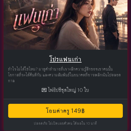
โปรแฟนเก่า
ทำใจไม่ได้ใช่ไหม? มาดูคำทำนายที่เจาะลึกความรู้สึกของเขาคนนั้น
โอกาสที่จะได้คืนดีกัน และความสัมพันธ์ในอนาคตที่อาจพลิกผันไปตลอด
กาล
💌 ไพ่ยิปซีชุดใหญ่ 10 ใบ
โอนค่าครู 149฿
ปลอดภัย ไม่เปิดเผยตัวตน ได้ผลใน 10 นาที