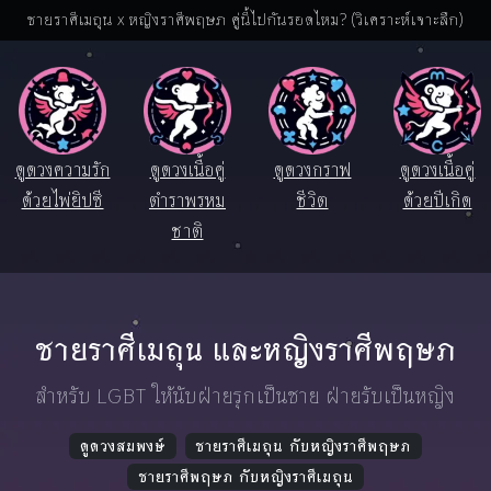
ชายราศีเมถุน x หญิงราศีพฤษภ คู่นี้ไปกันรอดไหม? (วิเคราะห์เจาะลึก)
ดูดวงความรัก
ดูดวงเนื้อคู่
ดูดวงกราฟ
ดูดวงเนื้อคู่
ด้วยไพ่ยิปซี
ตำราพรหม
ชีวิต
ด้วยปีเกิด
ชาติ
ชายราศีเมถุน และหญิงราศีพฤษภ
สำหรับ LGBT ให้นับฝ่ายรุกเป็นชาย ฝ่ายรับเป็นหญิง
ดูดวงสมพงษ์
ชายราศีเมถุน กับหญิงราศีพฤษภ
ชายราศีพฤษภ กับหญิงราศีเมถุน