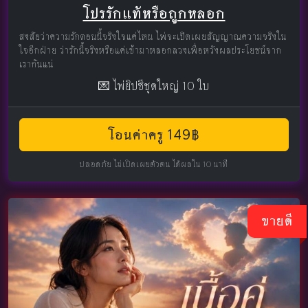
โปรรักแท้หรือถูกหลอก
สงสัยว่าความรักตอนนี้จริงใจแค่ไหน ไพ่จะเปิดเผยสัญญาณความจริงใน
ใจอีกฝ่าย ว่ารักนี้จริงหรือแค่เข้ามาหลอกลวงเพื่อหวังผลประโยชน์จาก
เรากันแน่
💌 ไพ่ยิปซีชุดใหญ่ 10 ใบ
โอนค่าครู 149฿
ปลอดภัย ไม่เปิดเผยตัวตน ได้ผลใน 10 นาที
ขายดี