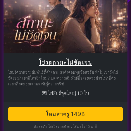
โปรสถานะไม่ชัดเจน
ไขปริศนาความสัมพันธ์ที่ค้างคา! หาคำตอบทุกข้อสงสัย ทำไมเขาถึงไม่
ชัดเจน? เขามีใครอีกไหม? และความสัมพันธ์นี้จะจบลงอย่างไร? นี่คือ
เวลาที่จะหยุดเดาและรับรู้ความจริง!
💌 ไพ่ยิปซีชุดใหญ่ 10 ใบ
โอนค่าครู 149฿
ปลอดภัย ไม่เปิดเผยตัวตน ได้ผลใน 10 นาที