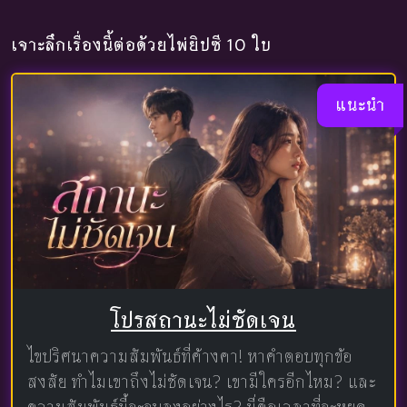
เจาะลึกเรื่องนี้ต่อด้วยไพ่ยิปซี 10 ใบ
แนะนำ
โปรสถานะไม่ชัดเจน
ไขปริศนาความสัมพันธ์ที่ค้างคา! หาคำตอบทุกข้อ
สงสัย ทำไมเขาถึงไม่ชัดเจน? เขามีใครอีกไหม? และ