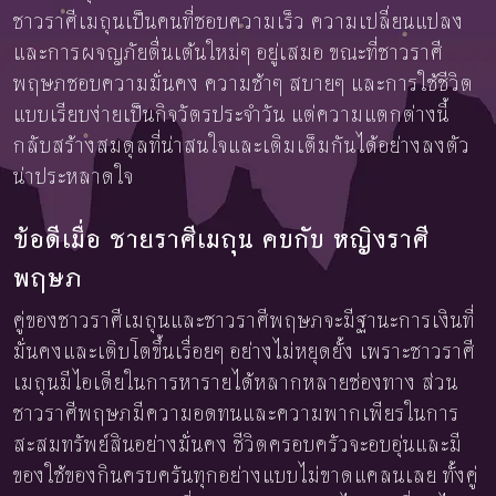
ชาวราศีเมถุนเป็นคนที่ชอบความเร็ว ความเปลี่ยนแปลง
และการผจญภัยตื่นเต้นใหม่ๆ อยู่เสมอ ขณะที่ชาวราศี
พฤษภชอบความมั่นคง ความช้าๆ สบายๆ และการใช้ชีวิต
แบบเรียบง่ายเป็นกิจวัตรประจำวัน แต่ความแตกต่างนี้
กลับสร้างสมดุลที่น่าสนใจและเติมเต็มกันได้อย่างลงตัว
น่าประหลาดใจ
ข้อดีเมื่อ ชายราศีเมถุน คบกับ หญิงราศี
พฤษภ
คู่ของชาวราศีเมถุนและชาวราศีพฤษภจะมีฐานะการเงินที่
มั่นคงและเติบโตขึ้นเรื่อยๆ อย่างไม่หยุดยั้ง เพราะชาวราศี
เมถุนมีไอเดียในการหารายได้หลากหลายช่องทาง ส่วน
ชาวราศีพฤษภมีความอดทนและความพากเพียรในการ
สะสมทรัพย์สินอย่างมั่นคง ชีวิตครอบครัวจะอบอุ่นและมี
ของใช้ของกินครบครันทุกอย่างแบบไม่ขาดแคลนเลย ทั้งคู่