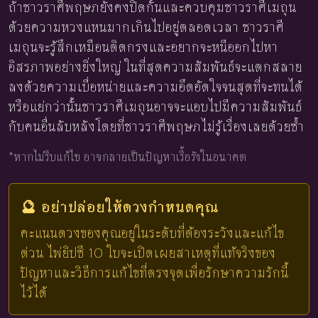
ถ้าชาวราศีพฤษภยังคงปิดกั้นและควบคุมชาวราศีเมถุน
ด้วยความหวงแหนมากเกินไปอยู่ตลอดเวลา ชาวราศี
เมถุนจะรู้สึกเหมือนติดกรงและอยากจะหนีออกไปหา
อิสรภาพอย่างยิ่งใหญ่ ในที่สุดความสัมพันธ์จะแตกสลาย
ลงด้วยความเบื่อหน่ายและความอึดอัดใจจนสุดที่จะทนได้
หรือแย่กว่านั้นชาวราศีเมถุนอาจจะแอบไปมีความสัมพันธ์
กับคนอื่นลับหลังโดยที่ชาวราศีพฤษภไม่รู้เรื่องเลยด้วยซ้ำ
*หากไม่รีบแก้ไข อาจกลายเป็นปัญหาเรื้อรังในอนาคต
🔮 อย่าปล่อยให้ดวงกำหนดคุณ
คะแนนดวงของคุณอยู่ในระดับที่ต้องระวังและแก้ไข
ด่วน ไพ่ยิปซี 10 ใบจะเปิดเผยสาเหตุที่แท้จริงของ
ปัญหาและวิธีการแก้ไขที่ตรงจุดเพื่อรักษาความรักนี้
ไว้ได้