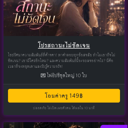
โปรสถานะไม่ชัดเจน
ไขปริศนาความสัมพันธ์ที่ค้างคา! หาคำตอบทุกข้อสงสัย ทำไมเขาถึงไม่
ชัดเจน? เขามีใครอีกไหม? และความสัมพันธ์นี้จะจบลงอย่างไร? นี่คือ
เวลาที่จะหยุดเดาและรับรู้ความจริง!
💌 ไพ่ยิปซีชุดใหญ่ 10 ใบ
โอนค่าครู 149฿
ปลอดภัย ไม่เปิดเผยตัวตน ได้ผลใน 10 นาที