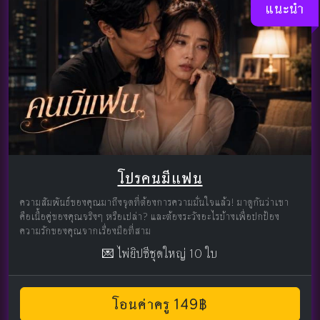
แนะนำ
โปรคนมีแฟน
ความสัมพันธ์ของคุณมาถึงจุดที่ต้องการความมั่นใจแล้ว! มาดูกันว่าเขา
คือเนื้อคู่ของคุณจริงๆ หรือเปล่า? และต้องระวังอะไรบ้างเพื่อปกป้อง
ความรักของคุณจากเรื่องมือที่สาม
💌 ไพ่ยิปซีชุดใหญ่ 10 ใบ
โอนค่าครู 149฿