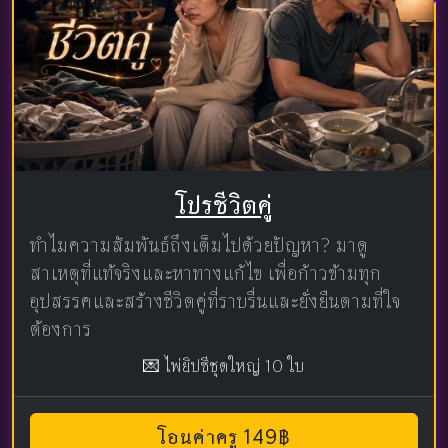
โปรชีวิตคู่
ทำไมความสัมพันธ์ถึงเต็มไปด้วยปัญหา? มาดู
สาเหตุที่แท้จริงและหาทางแก้ไข เพื่อก้าวข้ามทุก
อุปสรรคและสร้างชีวิตคู่ที่ราบรื่นและยั่งยืนตามที่ใจ
ต้องการ
💌 ไพ่ยิปซีชุดใหญ่ 10 ใบ
โอนค่าครู 149฿