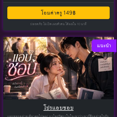
โอนค่าครู 149฿
ปลอดภัย ไม่เปิดเผยตัวตน ได้ผลใน 10 นาที
แนะนำ
โปรแอบชอบ
แอบชอบอย่างเดียวคงไม่พอ! มาไขปริศนาในใจเขาว่าเขารู้สึกอย่างไรกับ