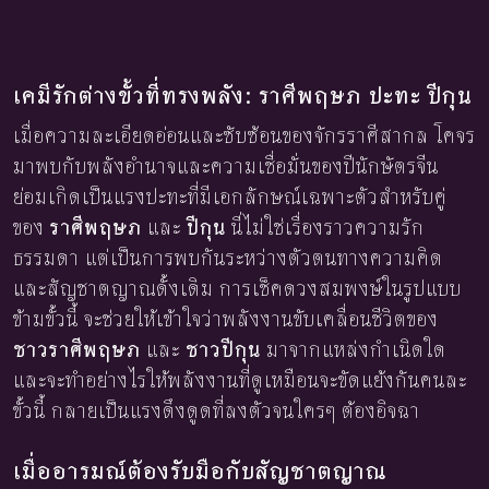
เคมีรักต่างขั้วที่ทรงพลัง: ราศีพฤษภ ปะทะ ปีกุน
เมื่อความละเอียดอ่อนและซับซ้อนของจักรราศีสากล โคจร
มาพบกับพลังอำนาจและความเชื่อมั่นของปีนักษัตรจีน
ย่อมเกิดเป็นแรงปะทะที่มีเอกลักษณ์เฉพาะตัวสำหรับคู่
ของ
ราศีพฤษภ
และ
ปีกุน
นี่ไม่ใช่เรื่องราวความรัก
ธรรมดา แต่เป็นการพบกันระหว่างตัวตนทางความคิด
และสัญชาตญาณดั้งเดิม การเช็คดวงสมพงษ์ในรูปแบบ
ข้ามขั้วนี้ จะช่วยให้เข้าใจว่าพลังงานขับเคลื่อนชีวิตของ
ชาวราศีพฤษภ
และ
ชาวปีกุน
มาจากแหล่งกำเนิดใด
และจะทำอย่างไรให้พลังงานที่ดูเหมือนจะขัดแย้งกันคนละ
ขั้วนี้ กลายเป็นแรงดึงดูดที่ลงตัวจนใครๆ ต้องอิจฉา
เมื่ออารมณ์ต้องรับมือกับสัญชาตญาณ