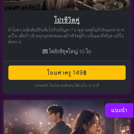
โปรชีวิตคู่
ทำไมความสัมพันธ์ถึงเต็มไปด้วยปัญหา? มาดูสาเหตุที่แท้จริงและหาทาง
แก้ไข เพื่อก้าวข้ามทุกอุปสรรคและสร้างชีวิตคู่ที่ราบรื่นและยั่งยืนตามที่ใจ
ต้องการ
💌 ไพ่ยิปซีชุดใหญ่ 10 ใบ
โอนค่าครู 149฿
ปลอดภัย ไม่เปิดเผยตัวตน ได้ผลใน 10 นาที
แนะนำ