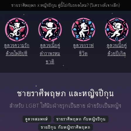
ชายราศีพฤษภ x หญิงปีกุน คู่นี้ไปกันรอดไหม? (วิเคราะห์เจาะลึก)
ดูดวงความรัก
ดูดวงเนื้อคู่
ดูดวงกราฟ
ดูดวงเนื้อคู่
ด้วยไพ่ยิปซี
ตำราพรหม
ชีวิต
ด้วยปีเกิด
ชาติ
ชายราศีพฤษภ และหญิงปีกุน
สำหรับ LGBT ให้นับฝ่ายรุกเป็นชาย ฝ่ายรับเป็นหญิง
ดูดวงสมพงษ์
ชายราศีพฤษภ กับหญิงปีกุน
ชายปีกุน กับหญิงราศีพฤษภ