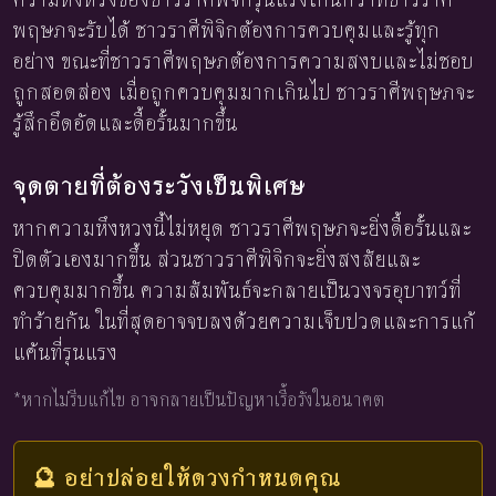
พฤษภจะรับได้ ชาวราศีพิจิกต้องการควบคุมและรู้ทุก
อย่าง ขณะที่ชาวราศีพฤษภต้องการความสงบและไม่ชอบ
ถูกสอดส่อง เมื่อถูกควบคุมมากเกินไป ชาวราศีพฤษภจะ
รู้สึกอึดอัดและดื้อรั้นมากขึ้น
จุดตายที่ต้องระวังเป็นพิเศษ
หากความหึงหวงนี้ไม่หยุด ชาวราศีพฤษภจะยิ่งดื้อรั้นและ
ปิดตัวเองมากขึ้น ส่วนชาวราศีพิจิกจะยิ่งสงสัยและ
ควบคุมมากขึ้น ความสัมพันธ์จะกลายเป็นวงจรอุบาทว์ที่
ทำร้ายกัน ในที่สุดอาจจบลงด้วยความเจ็บปวดและการแก้
แค้นที่รุนแรง
*หากไม่รีบแก้ไข อาจกลายเป็นปัญหาเรื้อรังในอนาคต
🔮 อย่าปล่อยให้ดวงกำหนดคุณ