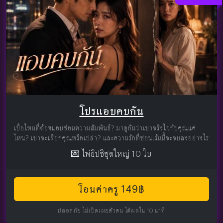
โปรแอบคบกัน
เบื่อไหมที่ต้องแอบซ่อนความสัมพันธ์? มาดูกันว่าเขาจริงใจกับคุณแค่
ไหน? เขาจะเลือกคุณหรือเปล่า? และความรักที่ซ่อนเร้นนี้จะจบลงอย่างไร
💌 ไพ่ยิปซีชุดใหญ่ 10 ใบ
โอนค่าครู 149฿
ปลอดภัย ไม่เปิดเผยตัวตน ได้ผลใน 10 นาที