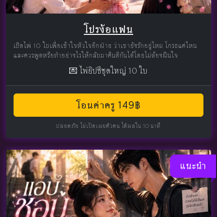
โปรง้อแฟน
เปิดไพ่ 10 ใบเพื่อเข้าใจหัวใจอีกฝ่าย ว่าเขายังรักอยู่ไหม โกรธแค่ไหน
และควรพูดหรือทำอย่างไรให้กลับมาคืนดีกันได้โดยไม่ต้องฝืนใจ
💌 ไพ่ยิปซีชุดใหญ่ 10 ใบ
โอนค่าครู 149฿
ปลอดภัย ไม่เปิดเผยตัวตน ได้ผลใน 10 นาที
แนะนำ