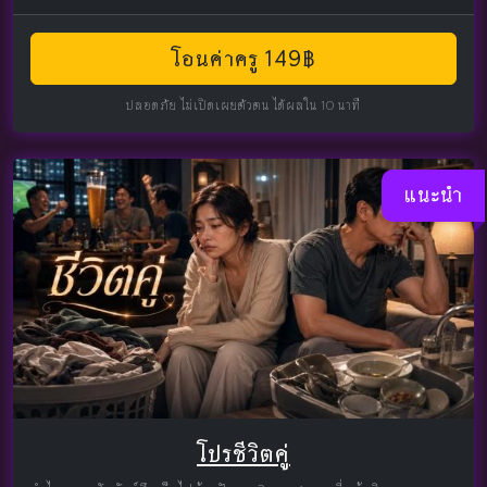
โอนค่าครู 149฿
ปลอดภัย ไม่เปิดเผยตัวตน ได้ผลใน 10 นาที
แนะนำ
โปรชีวิตคู่