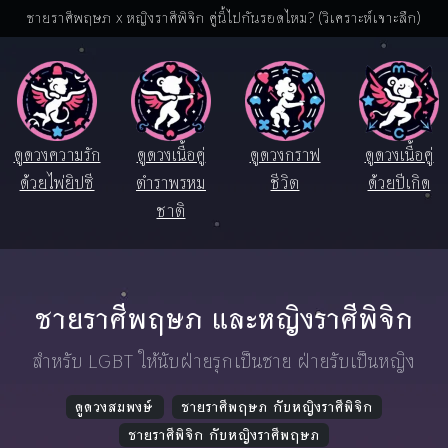
ชายราศีพฤษภ x หญิงราศีพิจิก คู่นี้ไปกันรอดไหม? (วิเคราะห์เจาะลึก)
ดูดวงความรัก
ดูดวงเนื้อคู่
ดูดวงกราฟ
ดูดวงเนื้อคู่
ด้วยไพ่ยิปซี
ตำราพรหม
ชีวิต
ด้วยปีเกิด
ชาติ
ชายราศีพฤษภ และหญิงราศีพิจิก
สำหรับ LGBT ให้นับฝ่ายรุกเป็นชาย ฝ่ายรับเป็นหญิง
ดูดวงสมพงษ์
ชายราศีพฤษภ กับหญิงราศีพิจิก
ชายราศีพิจิก กับหญิงราศีพฤษภ