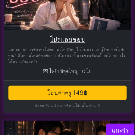
โปรแอบชอบ
แอบชอบอย่างเดียวคงไม่พอ! มาไขปริศนาในใจเขาว่าเขารู้สึกอย่างไรกับ
คุณ? มีโอกาสไหมที่จะพัฒนาไปไกลกว่านี้ และควรเดินหน้าต่อไปอย่างไร
ให้ความรักสมหวัง
💌 ไพ่ยิปซีชุดใหญ่ 10 ใบ
โอนค่าครู 149฿
ปลอดภัย ไม่เปิดเผยตัวตน ได้ผลใน 10 นาที
แนะนำ