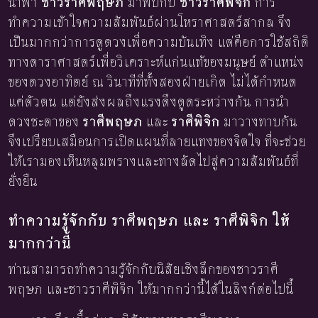
นำพา
ชาวราศีพฤษภ
มาพบกับ
ชาวราศีพิจิก
การ
ทำความเข้าใจความสัมพันธ์ผ่านโหราศาสตร์สากล จึง
เป็นมากกว่าการดูดวงเพื่อความบันเทิง แต่คือการใช้สถิติ
ทางดาราศาสตร์เพื่อวิเคราะห์แก่นแท้ของมนุษย์ ตำแหน่ง
ของดวงอาทิตย์ ณ วินาทีที่ทั้งสองฝ่ายเกิด ไม่ได้กำหนด
แค่ตัวตน แต่ยังส่งผลถึงแรงดึงดูดระหว่างกัน การนำ
ดวงชะตาของ
ราศีพฤษภ
และ
ราศีพิจิก
มาวางทาบกัน
จึงเปรียบเสมือนการเปิดแผนที่ลายแทงของจิตใจ ที่จะช่วย
ให้เรามองเห็นหลุมพรางและทางลัดไปสู่ความสัมพันธ์ที่
ยั่งยืน
ทำความรู้จักกับ ราศีพฤษภ และ ราศีพิจิก ให้
มากกว่านี้
ท่านสามารถทำความรู้จักกับนิสัยเชิงลึกของชาวราศี
พฤษภ และชาวราศีพิจิก ให้มากกว่านี้ได้ในลิงก์ต่อไปนี้