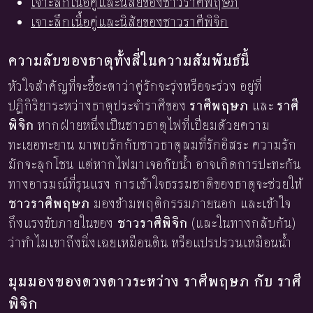
เจาะลึกเนื้อคู่และนิสัยของชาวราศีพฤษภ
เจาะลึกเนื้อคู่และนิสัยของชาวราศีพิจิก
ความลับของธาตุทั้งสี่ในความสัมพันธ์นี้
หัวใจสำคัญที่จะชี้ชะตาว่าคู่รักจะรุ่งหรือจะร่วง อยู่ที่
ปฏิกิริยาระหว่างธาตุประจำราศีของ
ราศีพฤษภ
และ
ราศี
พิจิก
หากฝ่ายหนึ่งเป็นชาวธาตุไฟที่เปี่ยมด้วยความ
ทะเยอทะยาน มาพบรักกับชาวธาตุลมที่รักอิสระ ความรัก
มักจะลุกโชน แต่หากไฟมาเจอกับน้ำ อาจเกิดการปะทะกัน
ทางอารมณ์ที่รุนแรง การเข้าใจธรรมชาติของธาตุจะช่วยให้
ชาวราศีพฤษภ
มองข้ามพฤติกรรมภายนอก และเข้าใจ
ถึงแรงขับภายในของ
ชาวราศีพิจิก
(และในทางกลับกัน)
ว่าทำไมเขาถึงนิ่งเฉยเหมือนดิน หรือแปรปรวนเหมือนน้ำ
มุมมองของดวงดาวระหว่าง ราศีพฤษภ กับ ราศี
พิจิก