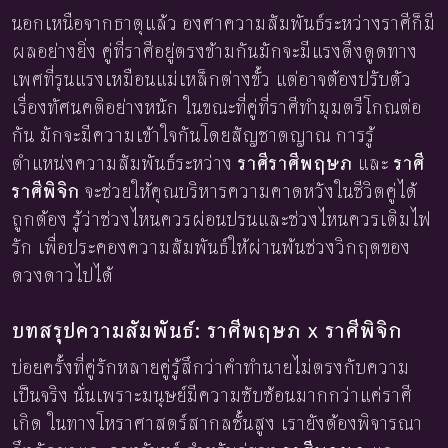
นอกเหนือจากธาตุแล้ว องศาความสัมพันธ์ระหว่างราศีก็มี
ผลอย่างยิ่ง คู่ที่ราศีอยู่ตรงข้ามกันมักจะมีแรงดึงดูดทาง
เพศที่รุนแรงเหมือนแม่เหล็กต่างขั้ว แต่อาจต้องปรับตัว
เรื่องทัศนคติอย่างหนัก ในขณะที่คู่ที่ราศีทำมุมตรีโกณต่อ
กัน มักจะมีความเข้าใจกันโดยสัญชาตญาณ การรู้
ตำแหน่งความสัมพันธ์ระหว่าง
ราศีราศีพฤษภ
และ
ราศี
ราศีพิจิก
จะช่วยให้คุณบริหารความคาดหวังในชีวิตคู่ได้
ถูกต้อง รู้ว่าช่วงไหนควรผ่อนปรนและช่วงไหนควรเติมไฟ
รัก เพื่อประคองความสัมพันธ์ให้ผ่านพ้นช่วงวิกฤตของ
ดวงดาวไปได้
บทสรุปความสัมพันธ์: ราศีพฤษภ x ราศีพิจิก
บ่อยครั้งที่คู่รักหลายคู่รู้สึกว่าคำทำนายไม่ตรงกับความ
เป็นจริง นั่นเพราะมนุษย์มีความซับซ้อนมากกว่าแค่ราศี
เกิด ในทางโหราศาสตร์สากลชั้นสูง เรายังต้องพิจารณา