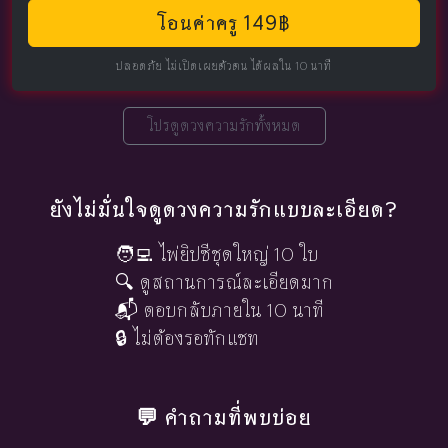
โอนค่าครู 149฿
ปลอดภัย ไม่เปิดเผยตัวตน ได้ผลใน 10 นาที
โปรดูดวงความรักทั้งหมด
ยังไม่มั่นใจดูดวงความรักแบบละเอียด?
🧑‍💻 ไพ่ยิปซีชุดใหญ่ 10 ใบ
🔍 ดูสถานการณ์ละเอียดมาก
📬 ตอบกลับภายใน 10 นาที
🔒 ไม่ต้องรอทักแชท
💬 คำถามที่พบบ่อย