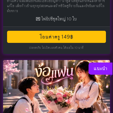
ทำไมความสัมพันธ์ถึงเต็มไปด้วยปัญหา? มาดูสาเหตุที่แท้จริงและหาทาง
แก้ไข เพื่อก้าวข้ามทุกอุปสรรคและสร้างชีวิตคู่ที่ราบรื่นและยั่งยืนตามที่ใจ
ต้องการ
💌 ไพ่ยิปซีชุดใหญ่ 10 ใบ
โอนค่าครู 149฿
ปลอดภัย ไม่เปิดเผยตัวตน ได้ผลใน 10 นาที
แนะนำ