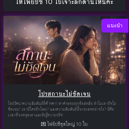
ให้ไพ่ยิปซี 10 ใบเจาะลึกด้านไหนคะ
แนะนำ
โปรสถานะไม่ชัดเจน
ไขปริศนาความสัมพันธ์ที่ค้างคา! หาคำตอบทุกข้อสงสัย ทำไมเขาถึงไม่
ชัดเจน? เขามีใครอีกไหม? และความสัมพันธ์นี้จะจบลงอย่างไร? นี่คือ
เวลาที่จะหยุดเดาและรับรู้ความจริง!
💌 ไพ่ยิปซีชุดใหญ่ 10 ใบ