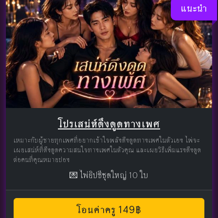
แนะนำ
โปรเสน่ห์ดึงดูดทางเพศ
เหมาะกับผู้ชายทุกเพศที่อยากเข้าใจพลังดึงดูดทางเพศในตัวเอง ไพ่จะ
เผยเสน่ห์ที่ดึงดูดความสนใจทางเพศในตัวคุณ และเผยวิธีเพิ่มแรงดึงดูด
ต่อคนที่คุณหมายปอง
💌 ไพ่ยิปซีชุดใหญ่ 10 ใบ
โอนค่าครู 149฿