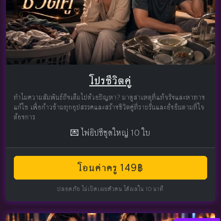
โปรชีวิตคู่
ทำไมความสัมพันธ์ถึงเต็มไปด้วยปัญหา? มาดูสาเหตุที่แท้จริงและหาทาง
แก้ไข เพื่อก้าวข้ามทุกอุปสรรคและสร้างชีวิตคู่ที่ราบรื่นและยั่งยืนตามที่ใจ
ต้องการ
💌 ไพ่ยิปซีชุดใหญ่ 10 ใบ
โอนค่าครู 149฿
ปลอดภัย ไม่เปิดเผยตัวตน ได้ผลใน 10 นาที