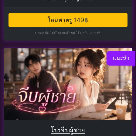
โอนค่าครู 149฿
ปลอดภัย ไม่เปิดเผยตัวตน ได้ผลใน 10 นาที
แนะนำ
โปรจีบผู้ชาย