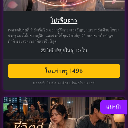
โปรจีบสาว
เหมาะกับคนที่กำลังเริ่มจีบ อยากรู้จังหวะและสัญญาณจากอีกฝ่าย ไพ่จะ
ช่วยดูแนวโน้มความรู้สึก และช่วยให้คุณจีบได้ถูกวิธี บอกครบทั้งคำพูด
ท่าที และช่วงเวลาที่ควรจีบที่สุด
💌 ไพ่ยิปซีชุดใหญ่ 10 ใบ
โอนค่าครู 149฿
ปลอดภัย ไม่เปิดเผยตัวตน ได้ผลใน 10 นาที
แนะนำ