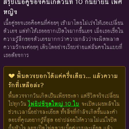
สรุปเนื้อคู่ของคนเกิดวันที่ 10 กันยายน เพศ
หญิง
เนื้อคู่ของเธอคือคนที่ค่อยๆ เข้ามาโดยไม่เร่งให้เธอเปลี่ยน
ตัวเอง แต่ทำให้เธออยากเปิดใจมากขึ้นเอง เมื่อเธอเชื่อใน
ความรู้สึกของตัวเองมากกว่าความกลัวว่าจะผิดพลาด
ความรักจะค่อยๆ เติบโตอย่างเรียบง่ายแต่มั่นคงในแบบที่
เธอต้องการ
💔 พื้นดวงบอกได้แค่ครึ่งเดียว... แล้วความ
รักที่เหลือล่ะ?
พื้นดวงจากวันเกิดเป็นเพียงชะตา แต่ชีวิตจริงเปลี่ยน
ไปทุกวัน
ไพ่ยิปซีชุดใหญ่ 10 ใบ
จะเปิดเผยพลังใน
ช่วงเวลานี้อย่างละเอียด ทั้งสิ่งที่กำลังเกิดขึ้นและคำ
ตอบที่คุณอยากรู้ที่สุด อย่าปล่อยให้ความไม่แน่ใจปิด
กั้นหัวใจ ลองเปิดไพ่ดูดวงเนื้อคู่แบบละเอียด แล้ว