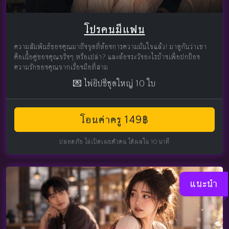
โปรคนมีแฟน
ความสัมพันธ์ของคุณมาถึงจุดที่ต้องการความมั่นใจแล้ว! มาดูกันว่าเขา
คือเนื้อคู่ของคุณจริงๆ หรือเปล่า? และต้องระวังอะไรบ้างเพื่อปกป้อง
ความรักของคุณจากเรื่องมือที่สาม
💌 ไพ่ยิปซีชุดใหญ่ 10 ใบ
โอนค่าครู 149฿
ปลอดภัย ไม่เปิดเผยตัวตน ได้ผลใน 10 นาที
แนะนำ