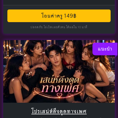
โอนค่าครู 149฿
ปลอดภัย ไม่เปิดเผยตัวตน ได้ผลใน 10 นาที
แนะนำ
โปรเสน่ห์ดึงดูดทางเพศ