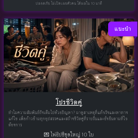
ปลอดภัย ไม่เปิดเผยตัวตน ได้ผลใน 10 นาที
แนะนำ
โปรชีวิตคู่
ทำไมความสัมพันธ์ถึงเต็มไปด้วยปัญหา? มาดูสาเหตุที่แท้จริงและหาทาง
แก้ไข เพื่อก้าวข้ามทุกอุปสรรคและสร้างชีวิตคู่ที่ราบรื่นและยั่งยืนตามที่ใจ
ต้องการ
💌 ไพ่ยิปซีชุดใหญ่ 10 ใบ