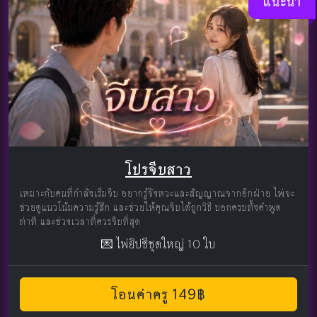
แนะนำ
โปรจีบสาว
เหมาะกับคนที่กำลังเริ่มจีบ อยากรู้จังหวะและสัญญาณจากอีกฝ่าย ไพ่จะ
ช่วยดูแนวโน้มความรู้สึก และช่วยให้คุณจีบได้ถูกวิธี บอกครบทั้งคำพูด
ท่าที และช่วงเวลาที่ควรจีบที่สุด
💌 ไพ่ยิปซีชุดใหญ่ 10 ใบ
โอนค่าครู 149฿