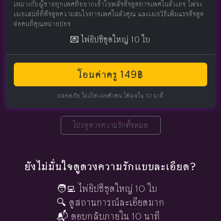
เหมาะกับผู้ชายทุกเพศที่อยากเข้าใจพลังดึงดูดทางเพศในตัวเอง ไพ่จะ
เผยเสน่ห์ที่ดึงดูดความสนใจทางเพศในตัวคุณ และเผยวิธีเพิ่มแรงดึงดูด
ต่อคนที่คุณหมายปอง
💌 ไพ่ยิปซีชุดใหญ่ 10 ใบ
โอนค่าครู 149฿
ปลอดภัย ไม่เปิดเผยตัวตน ได้ผลใน 10 นาที
โปรดูดวงความรักทั้งหมด
ยังไม่มั่นใจดูดวงความรักแบบละเอียด?
🧑‍💻 ไพ่ยิปซีชุดใหญ่ 10 ใบ
🔍 ดูสถานการณ์ละเอียดมาก
📬 ตอบกลับภายใน 10 นาที