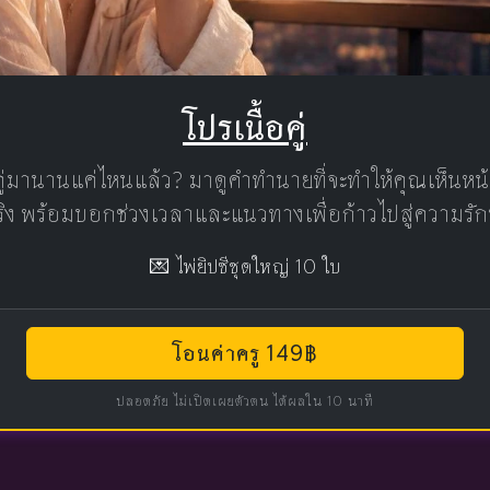
โปรเนื้อคู่
คู่มานานแค่ไหนแล้ว? มาดูคำทำนายที่จะทำให้คุณเห็นห
แท้จริง พร้อมบอกช่วงเวลาและแนวทางเพื่อก้าวไปสู่ความรัก
💌 ไพ่ยิปซีชุดใหญ่ 10 ใบ
โอนค่าครู 149฿
ปลอดภัย ไม่เปิดเผยตัวตน ได้ผลใน 10 นาที