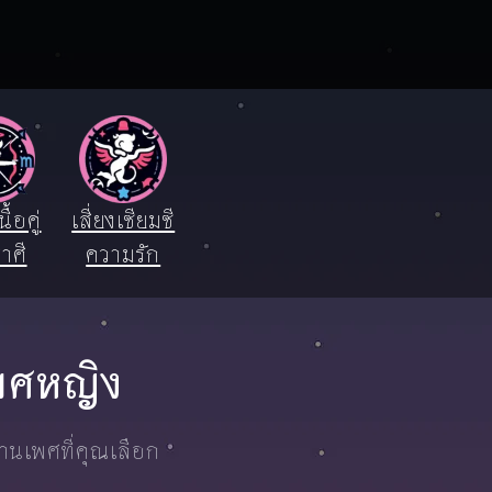
ื้อคู่
เสี่ยงเซียมซี
าศี
ความรัก
เพศหญิง
งานเพศที่คุณเลือก