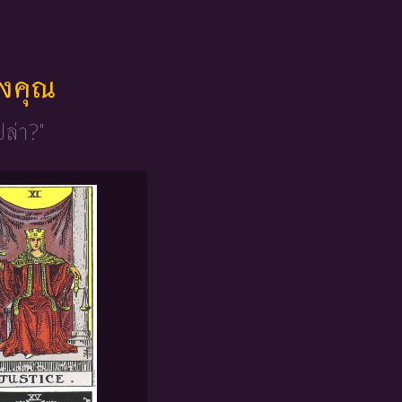
ของคุณ
ปล่า?"