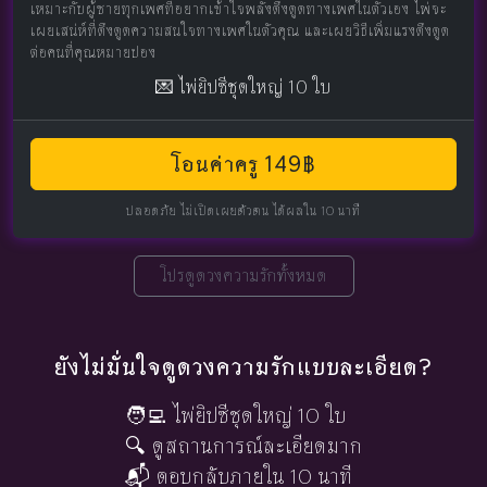
เหมาะกับผู้ชายทุกเพศที่อยากเข้าใจพลังดึงดูดทางเพศในตัวเอง ไพ่จะ
เผยเสน่ห์ที่ดึงดูดความสนใจทางเพศในตัวคุณ และเผยวิธีเพิ่มแรงดึงดูด
ต่อคนที่คุณหมายปอง
💌 ไพ่ยิปซีชุดใหญ่ 10 ใบ
โอนค่าครู 149฿
ปลอดภัย ไม่เปิดเผยตัวตน ได้ผลใน 10 นาที
โปรดูดวงความรักทั้งหมด
ยังไม่มั่นใจดูดวงความรักแบบละเอียด?
🧑‍💻 ไพ่ยิปซีชุดใหญ่ 10 ใบ
🔍 ดูสถานการณ์ละเอียดมาก
📬 ตอบกลับภายใน 10 นาที