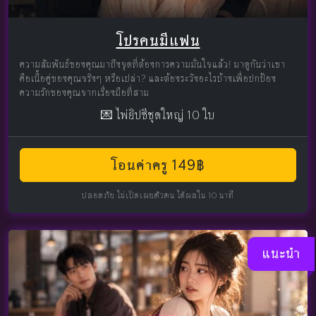
โปรคนมีแฟน
ความสัมพันธ์ของคุณมาถึงจุดที่ต้องการความมั่นใจแล้ว! มาดูกันว่าเขา
คือเนื้อคู่ของคุณจริงๆ หรือเปล่า? และต้องระวังอะไรบ้างเพื่อปกป้อง
ความรักของคุณจากเรื่องมือที่สาม
💌 ไพ่ยิปซีชุดใหญ่ 10 ใบ
โอนค่าครู 149฿
ปลอดภัย ไม่เปิดเผยตัวตน ได้ผลใน 10 นาที
แนะนำ