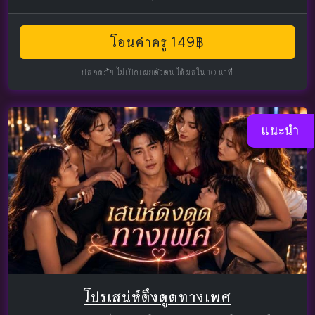
โอนค่าครู 149฿
ปลอดภัย ไม่เปิดเผยตัวตน ได้ผลใน 10 นาที
แนะนำ
โปรเสน่ห์ดึงดูดทางเพศ