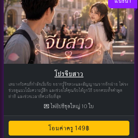
แนะนำ
โปรจีบสาว
เหมาะกับคนที่กำลังเริ่มจีบ อยากรู้จังหวะและสัญญาณจากอีกฝ่าย ไพ่จะ
ช่วยดูแนวโน้มความรู้สึก และช่วยให้คุณจีบได้ถูกวิธี บอกครบทั้งคำพูด
ท่าที และช่วงเวลาที่ควรจีบที่สุด
💌 ไพ่ยิปซีชุดใหญ่ 10 ใบ
โอนค่าครู 149฿