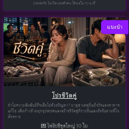
ปลอดภัย ไม่เปิดเผยตัวตน ได้ผลใน 10 นาที
แนะนำ
โปรชีวิตคู่
ทำไมความสัมพันธ์ถึงเต็มไปด้วยปัญหา? มาดูสาเหตุที่แท้จริงและหาทาง
แก้ไข เพื่อก้าวข้ามทุกอุปสรรคและสร้างชีวิตคู่ที่ราบรื่นและยั่งยืนตามที่ใจ
ต้องการ
💌 ไพ่ยิปซีชุดใหญ่ 10 ใบ