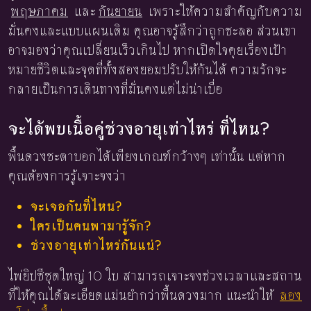
พฤษภาคม
และ
กันยายน
เพราะให้ความสำคัญกับความ
มั่นคงและแบบแผนเดิม คุณอาจรู้สึกว่าถูกชะลอ ส่วนเขา
อาจมองว่าคุณเปลี่ยนเร็วเกินไป หากเปิดใจคุยเรื่องเป้า
หมายชีวิตและจุดที่ทั้งสองยอมปรับให้กันได้ ความรักจะ
กลายเป็นการเดินทางที่มั่นคงแต่ไม่น่าเบื่อ
จะได้พบเนื้อคู่ช่วงอายุเท่าไหร่ ที่ไหน?
พื้นดวงชะตาบอกได้เพียงเกณฑ์กว้างๆ เท่านั้น แต่หาก
คุณต้องการรู้เจาะจงว่า
จะเจอกันที่ไหน?
ใครเป็นคนพามารู้จัก?
ช่วงอายุเท่าไหร่กันแน่?
ไพ่ยิปซีชุดใหญ่ 10 ใบ สามารถเจาะจงช่วงเวลาและสถาน
ที่ให้คุณได้ละเอียดแม่นยำกว่าพื้นดวงมาก แนะนำให้
ลอง