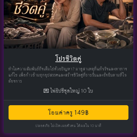
โปรชีวิตคู่
ทำไมความสัมพันธ์ถึงเต็มไปด้วยปัญหา? มาดูสาเหตุที่แท้จริงและหาทาง
แก้ไข เพื่อก้าวข้ามทุกอุปสรรคและสร้างชีวิตคู่ที่ราบรื่นและยั่งยืนตามที่ใจ
ต้องการ
💌 ไพ่ยิปซีชุดใหญ่ 10 ใบ
โอนค่าครู 149฿
ปลอดภัย ไม่เปิดเผยตัวตน ได้ผลใน 10 นาที