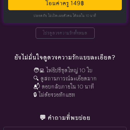
โอนค่าครู 149฿
ปลอดภัย ไม่เปิดเผยตัวตน ได้ผลใน 10 นาที
โปรดูดวงความรักทั้งหมด
ยังไม่มั่นใจดูดวงความรักแบบละเอียด?
🧑‍💻 ไพ่ยิปซีชุดใหญ่ 10 ใบ
🔍 ดูสถานการณ์ละเอียดมาก
📬 ตอบกลับภายใน 10 นาที
🔒 ไม่ต้องรอทักแชท
💬 คำถามที่พบบ่อย