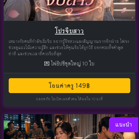
โปรจีบสาว
เหมาะกับคนที่กำลังเริ่มจีบ อยากรู้จังหวะและสัญญาณจากอีกฝ่าย ไพ่จะ
ช่วยดูแนวโน้มความรู้สึก และช่วยให้คุณจีบได้ถูกวิธี บอกครบทั้งคำพูด
ท่าที และช่วงเวลาที่ควรจีบที่สุด
💌 ไพ่ยิปซีชุดใหญ่ 10 ใบ
โอนค่าครู 149฿
ปลอดภัย ไม่เปิดเผยตัวตน ได้ผลใน 10 นาที
แนะนำ