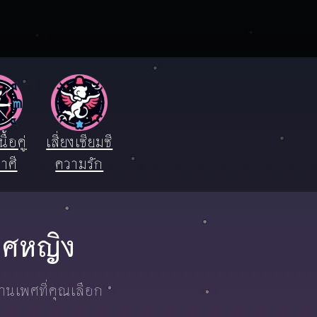
ื้อคู่
เสี่ยงเซียมซี
าศี
ความรัก
เพศหญิง
งานเพศที่คุณเลือก