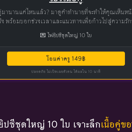
คู่มานานแค่ไหนแล้ว? มาดูคำทำนายที่จะทำให้คุณเห็นห
แท้จริง พร้อมบอกช่วงเวลาและแนวทางเพื่อก้าวไปสู่ความรัก
💌 ไพ่ยิปซีชุดใหญ่ 10 ใบ
โอนค่าครู 149฿
ปลอดภัย ไม่เปิดเผยตัวตน ได้ผลใน 10 นาที
่ยิปซีชุดใหญ่ 10 ใบ เจาะลึก
เนื้อคู่