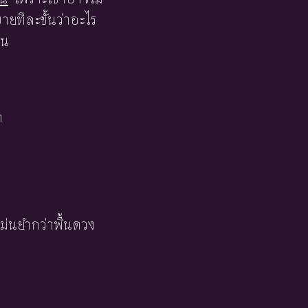
ยทีละขั้นว่าอะไร
้น
า
ม่นยำกว่าพื้นดวง