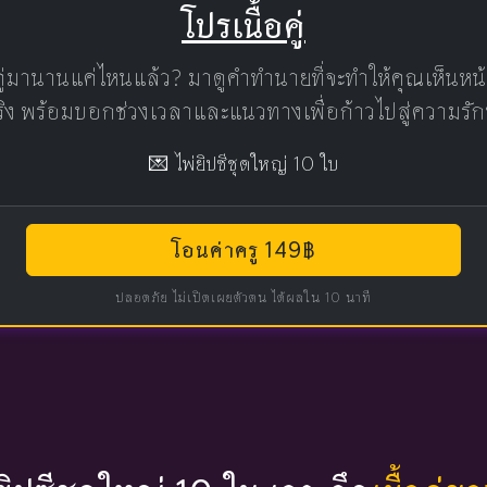
โปรเนื้อคู่
คู่มานานแค่ไหนแล้ว? มาดูคำทำนายที่จะทำให้คุณเห็นห
แท้จริง พร้อมบอกช่วงเวลาและแนวทางเพื่อก้าวไปสู่ความรัก
💌 ไพ่ยิปซีชุดใหญ่ 10 ใบ
โอนค่าครู 149฿
ปลอดภัย ไม่เปิดเผยตัวตน ได้ผลใน 10 นาที