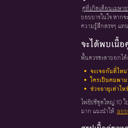
คู่ที่เกิดเดือนเมษา
บอบบางในใจ หากจะค
ความรู้สึกตรงๆ แทนก
จะได้พบเนื้อค
พื้นดวงชะตาบอกได้เ
จะเจอกันที่ไหน
ใครเป็นคนพามาร
ช่วงอายุเท่าไหร
ไพ่ยิปซีชุดใหญ่ 10
มาก แนะนำให้
ลองด