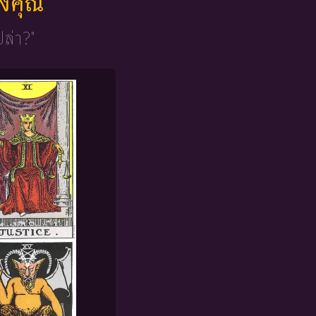
ของคุณ
ปล่า?"