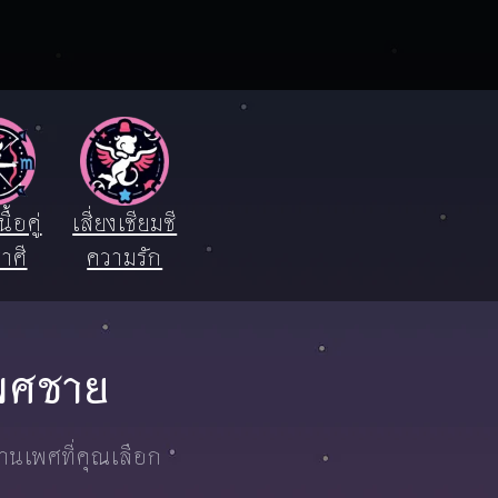
ื้อคู่
เสี่ยงเซียมซี
าศี
ความรัก
 เพศชาย
งานเพศที่คุณเลือก