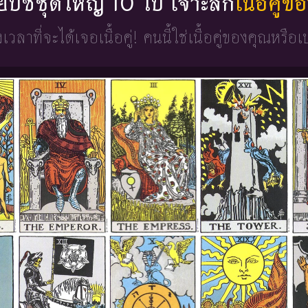
่ยิปซีชุดใหญ่ 10 ใบ เจาะลึก
เนื้อคู่
วงเวลาที่จะได้เจอเนื้อคู่!
คนนี้ใช่เนื้อคู่ของคุณหรือเ