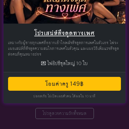
โปรเสน่ห์ดึงดูดทางเพศ
เหมาะกับผู้ชายทุกเพศที่อยากเข้าใจพลังดึงดูดทางเพศในตัวเอง ไพ่จะ
เผยเสน่ห์ที่ดึงดูดความสนใจทางเพศในตัวคุณ และเผยวิธีเพิ่มแรงดึงดูด
ต่อคนที่คุณหมายปอง
💌 ไพ่ยิปซีชุดใหญ่ 10 ใบ
โอนค่าครู 149฿
ปลอดภัย ไม่เปิดเผยตัวตน ได้ผลใน 10 นาที
โปรดูดวงความรักทั้งหมด