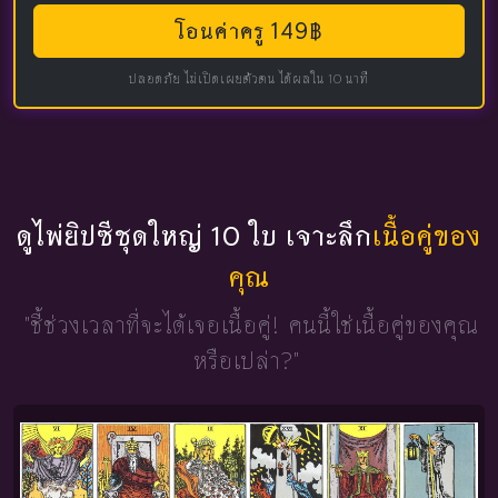
โอนค่าครู 149฿
ปลอดภัย ไม่เปิดเผยตัวตน ได้ผลใน 10 นาที
ดูไพ่ยิปซีชุดใหญ่ 10 ใบ เจาะลึก
เนื้อคู่ของ
คุณ
"ชี้ช่วงเวลาที่จะได้เจอเนื้อคู่!
คนนี้ใช่เนื้อคู่ของคุณ
หรือเปล่า?"