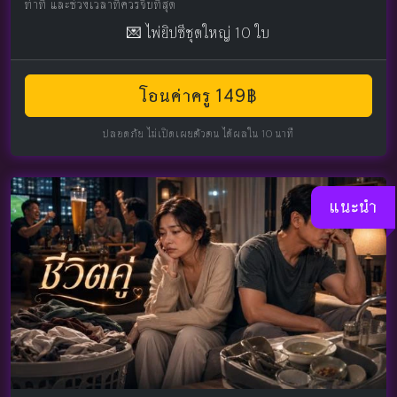
ท่าที และช่วงเวลาที่ควรจีบที่สุด
💌 ไพ่ยิปซีชุดใหญ่ 10 ใบ
โอนค่าครู 149฿
ปลอดภัย ไม่เปิดเผยตัวตน ได้ผลใน 10 นาที
แนะนำ