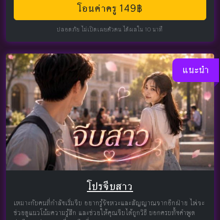
โอนค่าครู 149฿
ปลอดภัย ไม่เปิดเผยตัวตน ได้ผลใน 10 นาที
แนะนำ
โปรจีบสาว
เหมาะกับคนที่กำลังเริ่มจีบ อยากรู้จังหวะและสัญญาณจากอีกฝ่าย ไพ่จะ
ช่วยดูแนวโน้มความรู้สึก และช่วยให้คุณจีบได้ถูกวิธี บอกครบทั้งคำพูด