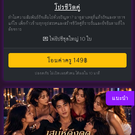
โปรชีวิตคู่
ทำไมความสัมพันธ์ถึงเต็มไปด้วยปัญหา? มาดูสาเหตุที่แท้จริงและหาทาง
แก้ไข เพื่อก้าวข้ามทุกอุปสรรคและสร้างชีวิตคู่ที่ราบรื่นและยั่งยืนตามที่ใจ
ต้องการ
💌 ไพ่ยิปซีชุดใหญ่ 10 ใบ
โอนค่าครู 149฿
ปลอดภัย ไม่เปิดเผยตัวตน ได้ผลใน 10 นาที
แนะนำ