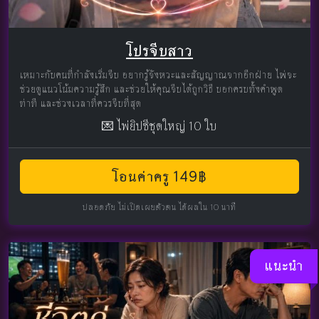
โปรจีบสาว
เหมาะกับคนที่กำลังเริ่มจีบ อยากรู้จังหวะและสัญญาณจากอีกฝ่าย ไพ่จะ
ช่วยดูแนวโน้มความรู้สึก และช่วยให้คุณจีบได้ถูกวิธี บอกครบทั้งคำพูด
ท่าที และช่วงเวลาที่ควรจีบที่สุด
💌 ไพ่ยิปซีชุดใหญ่ 10 ใบ
โอนค่าครู 149฿
ปลอดภัย ไม่เปิดเผยตัวตน ได้ผลใน 10 นาที
แนะนำ