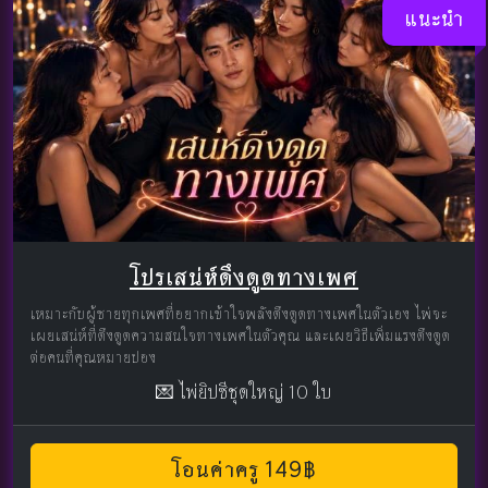
แนะนำ
โปรเสน่ห์ดึงดูดทางเพศ
เหมาะกับผู้ชายทุกเพศที่อยากเข้าใจพลังดึงดูดทางเพศในตัวเอง ไพ่จะ
เผยเสน่ห์ที่ดึงดูดความสนใจทางเพศในตัวคุณ และเผยวิธีเพิ่มแรงดึงดูด
ต่อคนที่คุณหมายปอง
💌 ไพ่ยิปซีชุดใหญ่ 10 ใบ
โอนค่าครู 149฿