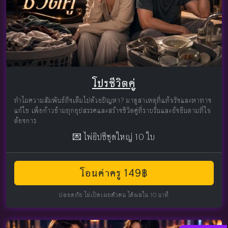
โปรชีวิตคู่
ทำไมความสัมพันธ์ถึงเต็มไปด้วยปัญหา? มาดูสาเหตุที่แท้จริงและหาทาง
แก้ไข เพื่อก้าวข้ามทุกอุปสรรคและสร้างชีวิตคู่ที่ราบรื่นและยั่งยืนตามที่ใจ
ต้องการ
💌 ไพ่ยิปซีชุดใหญ่ 10 ใบ
โอนค่าครู 149฿
ปลอดภัย ไม่เปิดเผยตัวตน ได้ผลใน 10 นาที