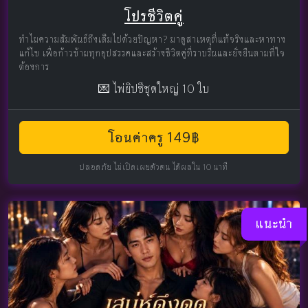
โปรชีวิตคู่
ทำไมความสัมพันธ์ถึงเต็มไปด้วยปัญหา? มาดูสาเหตุที่แท้จริงและหาทาง
แก้ไข เพื่อก้าวข้ามทุกอุปสรรคและสร้างชีวิตคู่ที่ราบรื่นและยั่งยืนตามที่ใจ
ต้องการ
💌 ไพ่ยิปซีชุดใหญ่ 10 ใบ
โอนค่าครู 149฿
ปลอดภัย ไม่เปิดเผยตัวตน ได้ผลใน 10 นาที
แนะนำ