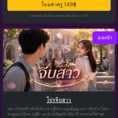
โอนค่าครู 149฿
ปลอดภัย ไม่เปิดเผยตัวตน ได้ผลใน 10 นาที
แนะนำ
โปรจีบสาว
เหมาะกับคนที่กำลังเริ่มจีบ อยากรู้จังหวะและสัญญาณจากอีกฝ่าย ไพ่จะ
ช่วยดูแนวโน้มความรู้สึก และช่วยให้คุณจีบได้ถูกวิธี บอกครบทั้งคำพูด