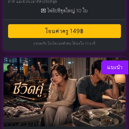
ท่าที และช่วงเวลาที่ควรจีบที่สุด
💌 ไพ่ยิปซีชุดใหญ่ 10 ใบ
โอนค่าครู 149฿
ปลอดภัย ไม่เปิดเผยตัวตน ได้ผลใน 10 นาที
แนะนำ