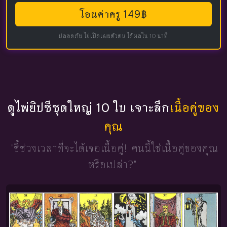
โอนค่าครู 149฿
ปลอดภัย ไม่เปิดเผยตัวตน ได้ผลใน 10 นาที
ดูไพ่ยิปซีชุดใหญ่ 10 ใบ เจาะลึก
เนื้อคู่ของ
คุณ
"ชี้ช่วงเวลาที่จะได้เจอเนื้อคู่!
คนนี้ใช่เนื้อคู่ของคุณ
หรือเปล่า?"