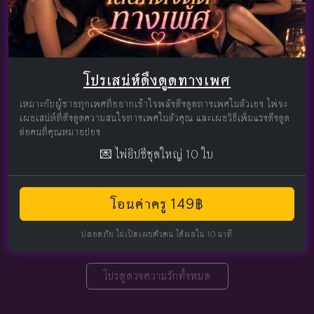
โปรเสน่ห์ดึงดูดทางเพศ
เหมาะกับผู้ชายทุกเพศที่อยากเข้าใจพลังดึงดูดทางเพศในตัวเอง ไพ่จะ
เผยเสน่ห์ที่ดึงดูดความสนใจทางเพศในตัวคุณ และเผยวิธีเพิ่มแรงดึงดูด
ต่อคนที่คุณหมายปอง
💌 ไพ่ยิปซีชุดใหญ่ 10 ใบ
โอนค่าครู 149฿
ปลอดภัย ไม่เปิดเผยตัวตน ได้ผลใน 10 นาที
โปรดูดวงความรักทั้งหมด