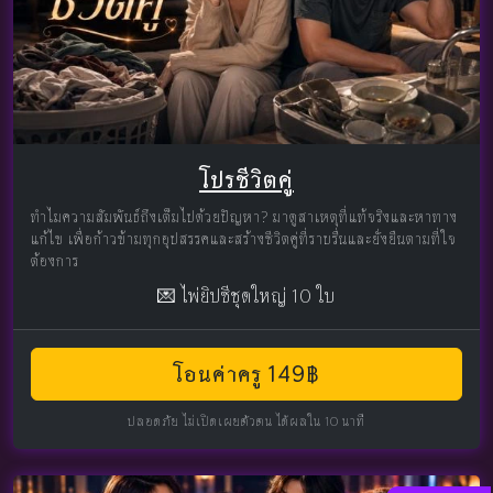
โปรชีวิตคู่
ทำไมความสัมพันธ์ถึงเต็มไปด้วยปัญหา? มาดูสาเหตุที่แท้จริงและหาทาง
แก้ไข เพื่อก้าวข้ามทุกอุปสรรคและสร้างชีวิตคู่ที่ราบรื่นและยั่งยืนตามที่ใจ
ต้องการ
💌 ไพ่ยิปซีชุดใหญ่ 10 ใบ
โอนค่าครู 149฿
ปลอดภัย ไม่เปิดเผยตัวตน ได้ผลใน 10 นาที