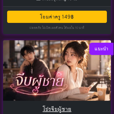
โอนค่าครู 149฿
ปลอดภัย ไม่เปิดเผยตัวตน ได้ผลใน 10 นาที
แนะนำ
โปรจีบผู้ชาย