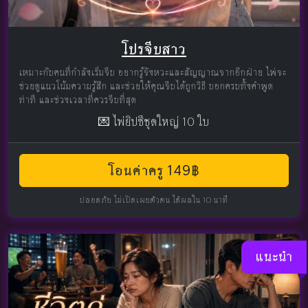
โปรจีบสาว
เหมาะกับคนที่กำลังเริ่มจีบ อยากรู้จังหวะและสัญญาณจากอีกฝ่าย ไพ่จะ
ช่วยดูแนวโน้มความรู้สึก และช่วยให้คุณจีบได้ถูกวิธี บอกครบทั้งคำพูด
ท่าที และช่วงเวลาที่ควรจีบที่สุด
💌 ไพ่ยิปซีชุดใหญ่ 10 ใบ
โอนค่าครู 149฿
ปลอดภัย ไม่เปิดเผยตัวตน ได้ผลใน 10 นาที
แนะนำ