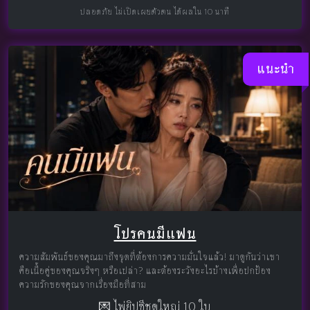
ปลอดภัย ไม่เปิดเผยตัวตน ได้ผลใน 10 นาที
แนะนำ
โปรคนมีแฟน
ความสัมพันธ์ของคุณมาถึงจุดที่ต้องการความมั่นใจแล้ว! มาดูกันว่าเขา
คือเนื้อคู่ของคุณจริงๆ หรือเปล่า? และต้องระวังอะไรบ้างเพื่อปกป้อง
ความรักของคุณจากเรื่องมือที่สาม
💌 ไพ่ยิปซีชุดใหญ่ 10 ใบ