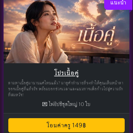
แนะนำ
โปรเนื้อคู่
ตามหาเนื้อคู่มานานแค่ไหนแล้ว? มาดูคำทำนายที่จะทำให้คุณเห็นหน้าตา
ของเนื้อคู่ที่แท้จริง พร้อมบอกช่วงเวลาและแนวทางเพื่อก้าวไปสู่ความรัก
ที่สมหวัง!
💌 ไพ่ยิปซีชุดใหญ่ 10 ใบ
โอนค่าครู 149฿