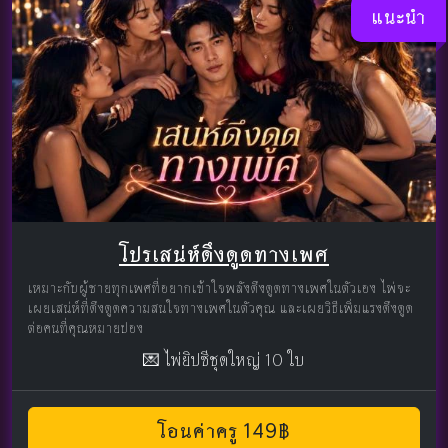
แนะนำ
โปรเสน่ห์ดึงดูดทางเพศ
เหมาะกับผู้ชายทุกเพศที่อยากเข้าใจพลังดึงดูดทางเพศในตัวเอง ไพ่จะ
เผยเสน่ห์ที่ดึงดูดความสนใจทางเพศในตัวคุณ และเผยวิธีเพิ่มแรงดึงดูด
ต่อคนที่คุณหมายปอง
💌 ไพ่ยิปซีชุดใหญ่ 10 ใบ
โอนค่าครู 149฿