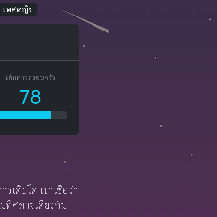
น เพศหญิง
เส้นทางครอบครัว
78
รเติบโต เขาเชื่อว่า
ไปในทิศทางเดียวกัน