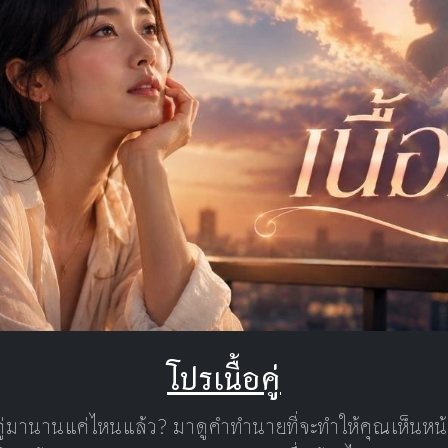
โปรเนื้อคู่
คู่มานานแค่ไหนแล้ว? มาดูคำทำนายที่จะทำให้คุณเห็นห