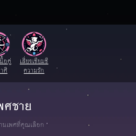
ื้อคู่
เสี่ยงเซียมซี
าศี
ความรัก
 เพศชาย
งานเพศที่คุณเลือก