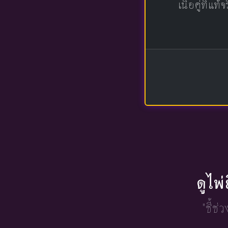
เนื้อคู่ที่
ดูไพ
"ชี้ช่