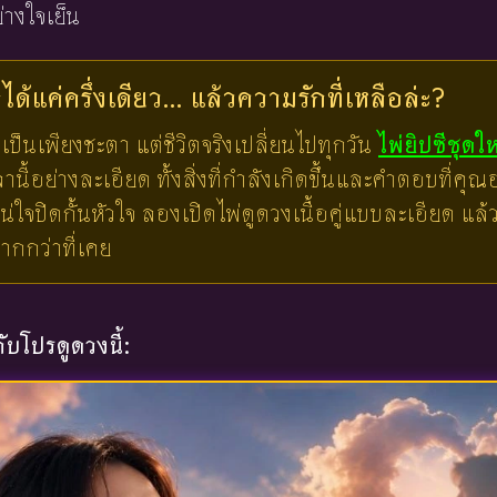
่างใจเย็น
ด้แค่ครึ่งเดียว... แล้วความรักที่เหลือล่ะ?
เป็นเพียงชะตา แต่ชีวิตจริงเปลี่ยนไปทุกวัน
ไพ่ยิปซีชุดใ
ี้อย่างละเอียด ทั้งสิ่งที่กำลังเกิดขึ้นและคำตอบที่คุณอย
น่ใจปิดกั้นหัวใจ ลองเปิดไพ่ดูดวงเนื้อคู่แบบละเอียด แ
มากกว่าที่เคย
บโปรดูดวงนี้: