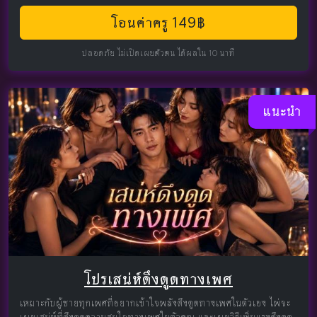
โอนค่าครู 149฿
ปลอดภัย ไม่เปิดเผยตัวตน ได้ผลใน 10 นาที
แนะนำ
โปรเสน่ห์ดึงดูดทางเพศ
เหมาะกับผู้ชายทุกเพศที่อยากเข้าใจพลังดึงดูดทางเพศในตัวเอง ไพ่จะ
เผยเสน่ห์ที่ดึงดูดความสนใจทางเพศในตัวคุณ และเผยวิธีเพิ่มแรงดึงดูด