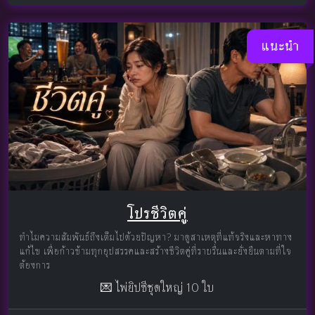
แนะนำ
โปรชีวิตคู่
ทำไมความสัมพันธ์ถึงเต็มไปด้วยปัญหา? มาดูสาเหตุที่แท้จริงและหาทาง
แก้ไข เพื่อก้าวข้ามทุกอุปสรรคและสร้างชีวิตคู่ที่ราบรื่นและยั่งยืนตามที่ใจ
ต้องการ
💌 ไพ่ยิปซีชุดใหญ่ 10 ใบ