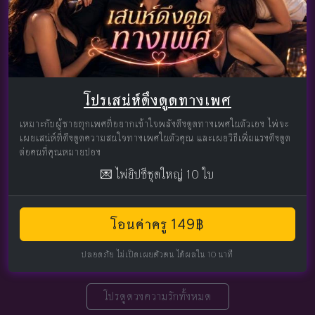
โปรเสน่ห์ดึงดูดทางเพศ
เหมาะกับผู้ชายทุกเพศที่อยากเข้าใจพลังดึงดูดทางเพศในตัวเอง ไพ่จะ
เผยเสน่ห์ที่ดึงดูดความสนใจทางเพศในตัวคุณ และเผยวิธีเพิ่มแรงดึงดูด
ต่อคนที่คุณหมายปอง
💌 ไพ่ยิปซีชุดใหญ่ 10 ใบ
โอนค่าครู 149฿
ปลอดภัย ไม่เปิดเผยตัวตน ได้ผลใน 10 นาที
โปรดูดวงความรักทั้งหมด