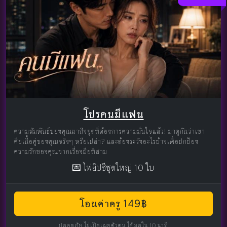
โปรคนมีแฟน
ความสัมพันธ์ของคุณมาถึงจุดที่ต้องการความมั่นใจแล้ว! มาดูกันว่าเขา
คือเนื้อคู่ของคุณจริงๆ หรือเปล่า? และต้องระวังอะไรบ้างเพื่อปกป้อง
ความรักของคุณจากเรื่องมือที่สาม
💌 ไพ่ยิปซีชุดใหญ่ 10 ใบ
โอนค่าครู 149฿
ปลอดภัย ไม่เปิดเผยตัวตน ได้ผลใน 10 นาที