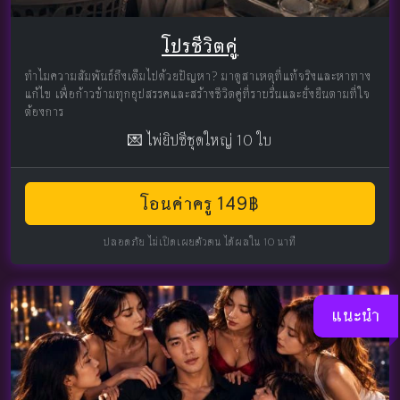
โปรชีวิตคู่
ทำไมความสัมพันธ์ถึงเต็มไปด้วยปัญหา? มาดูสาเหตุที่แท้จริงและหาทาง
แก้ไข เพื่อก้าวข้ามทุกอุปสรรคและสร้างชีวิตคู่ที่ราบรื่นและยั่งยืนตามที่ใจ
ต้องการ
💌 ไพ่ยิปซีชุดใหญ่ 10 ใบ
โอนค่าครู 149฿
ปลอดภัย ไม่เปิดเผยตัวตน ได้ผลใน 10 นาที
แนะนำ