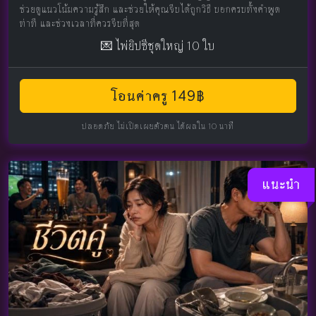
ช่วยดูแนวโน้มความรู้สึก และช่วยให้คุณจีบได้ถูกวิธี บอกครบทั้งคำพูด
ท่าที และช่วงเวลาที่ควรจีบที่สุด
💌 ไพ่ยิปซีชุดใหญ่ 10 ใบ
โอนค่าครู 149฿
ปลอดภัย ไม่เปิดเผยตัวตน ได้ผลใน 10 นาที
แนะนำ