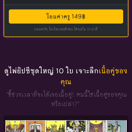
โอนค่าครู 149฿
ปลอดภัย ไม่เปิดเผยตัวตน ได้ผลใน 10 นาที
ดูไพ่ยิปซีชุดใหญ่ 10 ใบ เจาะลึก
เนื้อคู่ของ
คุณ
"ชี้ช่วงเวลาที่จะได้เจอเนื้อคู่!
คนนี้ใช่เนื้อคู่ของคุณ
หรือเปล่า?"