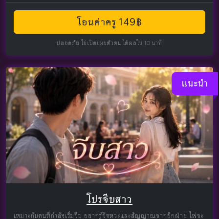
โอนค่าครู 149฿
ปลอดภัย ไม่เปิดเผยตัวตน ได้ผลใน 10 นาที
แนะนำ
โปรจีบสาว
เหมาะกับคนที่กำลังเริ่มจีบ อยากรู้จังหวะและสัญญาณจากอีกฝ่าย ไพ่จะ