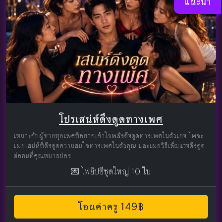
แนะนำ
โปรเสน่ห์ดึงดูดทางเพศ
เหมาะกับผู้ชายทุกเพศที่อยากเข้าใจพลังดึงดูดทางเพศในตัวเอง ไพ่จะ
เผยเสน่ห์ที่ดึงดูดความสนใจทางเพศในตัวคุณ และเผยวิธีเพิ่มแรงดึงดูด
ต่อคนที่คุณหมายปอง
💌 ไพ่ยิปซีชุดใหญ่ 10 ใบ
โอนค่าครู 149฿