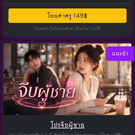
โอนค่าครู 149฿
ปลอดภัย ไม่เปิดเผยตัวตน ได้ผลใน 10 นาที
แนะนำ
โปรจีบผู้ชาย