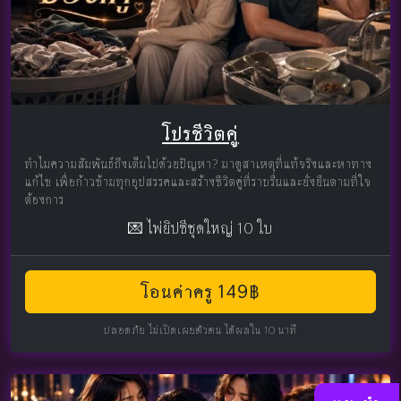
โปรชีวิตคู่
ทำไมความสัมพันธ์ถึงเต็มไปด้วยปัญหา? มาดูสาเหตุที่แท้จริงและหาทาง
แก้ไข เพื่อก้าวข้ามทุกอุปสรรคและสร้างชีวิตคู่ที่ราบรื่นและยั่งยืนตามที่ใจ
ต้องการ
💌 ไพ่ยิปซีชุดใหญ่ 10 ใบ
โอนค่าครู 149฿
ปลอดภัย ไม่เปิดเผยตัวตน ได้ผลใน 10 นาที