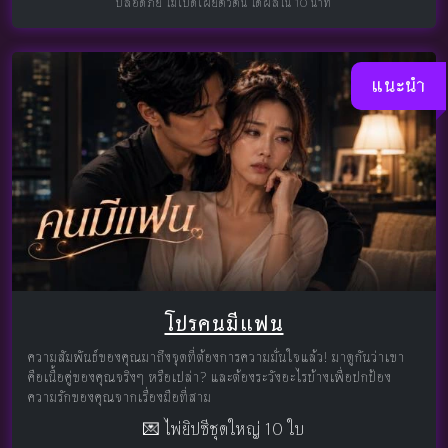
ปลอดภัย ไม่เปิดเผยตัวตน ได้ผลใน 10 นาที
แนะนำ
โปรคนมีแฟน
ความสัมพันธ์ของคุณมาถึงจุดที่ต้องการความมั่นใจแล้ว! มาดูกันว่าเขา
คือเนื้อคู่ของคุณจริงๆ หรือเปล่า? และต้องระวังอะไรบ้างเพื่อปกป้อง
ความรักของคุณจากเรื่องมือที่สาม
💌 ไพ่ยิปซีชุดใหญ่ 10 ใบ