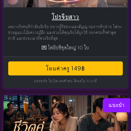
โปรจีบสาว
เหมาะกับคนที่กำลังเริ่มจีบ อยากรู้จังหวะและสัญญาณจากอีกฝ่าย ไพ่จะ
ช่วยดูแนวโน้มความรู้สึก และช่วยให้คุณจีบได้ถูกวิธี บอกครบทั้งคำพูด
ท่าที และช่วงเวลาที่ควรจีบที่สุด
💌 ไพ่ยิปซีชุดใหญ่ 10 ใบ
โอนค่าครู 149฿
ปลอดภัย ไม่เปิดเผยตัวตน ได้ผลใน 10 นาที
แนะนำ