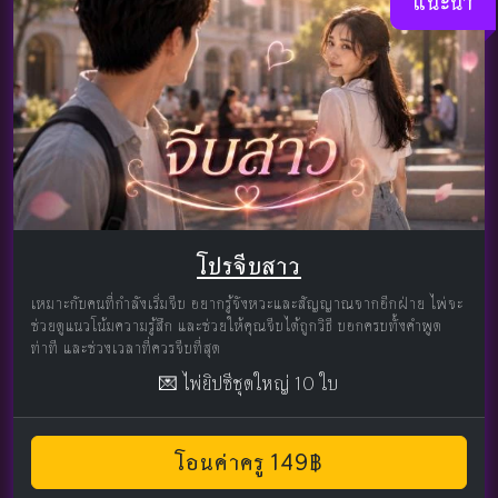
แนะนำ
โปรจีบสาว
เหมาะกับคนที่กำลังเริ่มจีบ อยากรู้จังหวะและสัญญาณจากอีกฝ่าย ไพ่จะ
ช่วยดูแนวโน้มความรู้สึก และช่วยให้คุณจีบได้ถูกวิธี บอกครบทั้งคำพูด
ท่าที และช่วงเวลาที่ควรจีบที่สุด
💌 ไพ่ยิปซีชุดใหญ่ 10 ใบ
โอนค่าครู 149฿