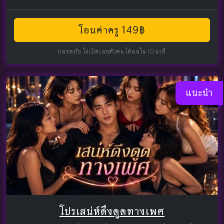
โอนค่าครู 149฿
ปลอดภัย ไม่เปิดเผยตัวตน ได้ผลใน 10 นาที
แนะนำ
โปรเสน่ห์ดึงดูดทางเพศ