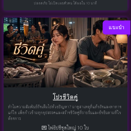
ปลอดภัย ไม่เปิดเผยตัวตน ได้ผลใน 10 นาที
แนะนำ
โปรชีวิตคู่
ทำไมความสัมพันธ์ถึงเต็มไปด้วยปัญหา? มาดูสาเหตุที่แท้จริงและหาทาง
แก้ไข เพื่อก้าวข้ามทุกอุปสรรคและสร้างชีวิตคู่ที่ราบรื่นและยั่งยืนตามที่ใจ
ต้องการ
💌 ไพ่ยิปซีชุดใหญ่ 10 ใบ