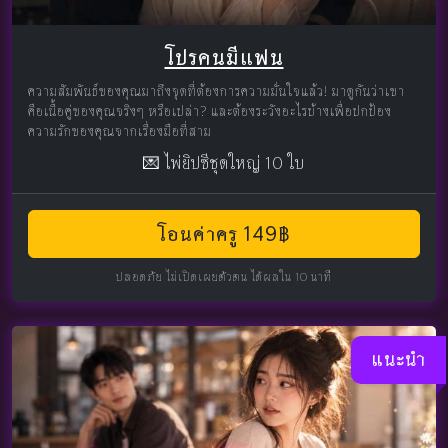
โปรคนมีแฟน
ความสัมพันธ์ของคุณมาถึงจุดที่ต้องการความมั่นใจแล้ว! มาดูกันว่าเขา
คือเนื้อคู่ของคุณจริงๆ หรือเปล่า? และต้องระวังอะไรบ้างเพื่อปกป้อง
ความรักของคุณจากเรื่องมือที่สาม
💌 ไพ่ยิปซีชุดใหญ่ 10 ใบ
โอนค่าครู 149฿
ปลอดภัย ไม่เปิดเผยตัวตน ได้ผลใน 10 นาที
แนะนำ