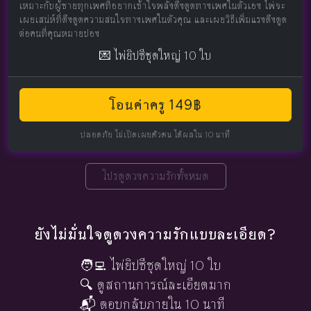
เหมาะกับผู้ชายทุกเพศที่อยากเข้าใจพลังดึงดูดทางเพศในตัวเอง ไพ่จะ
เผยเสน่ห์ที่ดึงดูดความสนใจทางเพศในตัวคุณ และเผยวิธีเพิ่มแรงดึงดูด
ต่อคนที่คุณหมายปอง
💌 ไพ่ยิปซีชุดใหญ่ 10 ใบ
โอนค่าครู 149฿
ปลอดภัย ไม่เปิดเผยตัวตน ได้ผลใน 10 นาที
โปรดูดวงความรักทั้งหมด
ยังไม่มั่นใจดูดวงความรักแบบละเอียด?
🧑‍💻 ไพ่ยิปซีชุดใหญ่ 10 ใบ
🔍 ดูสถานการณ์ละเอียดมาก
📬 ตอบกลับภายใน 10 นาที