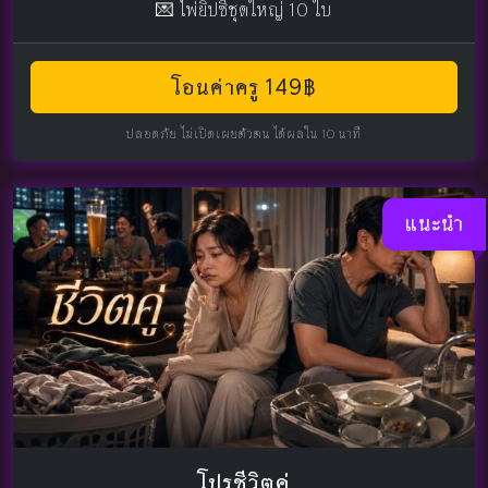
💌 ไพ่ยิปซีชุดใหญ่ 10 ใบ
โอนค่าครู 149฿
ปลอดภัย ไม่เปิดเผยตัวตน ได้ผลใน 10 นาที
แนะนำ
โปรชีวิตคู่