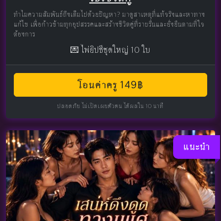
ทำไมความสัมพันธ์ถึงเต็มไปด้วยปัญหา? มาดูสาเหตุที่แท้จริงและหาทาง
แก้ไข เพื่อก้าวข้ามทุกอุปสรรคและสร้างชีวิตคู่ที่ราบรื่นและยั่งยืนตามที่ใจ
ต้องการ
💌 ไพ่ยิปซีชุดใหญ่ 10 ใบ
โอนค่าครู 149฿
ปลอดภัย ไม่เปิดเผยตัวตน ได้ผลใน 10 นาที
แนะนำ