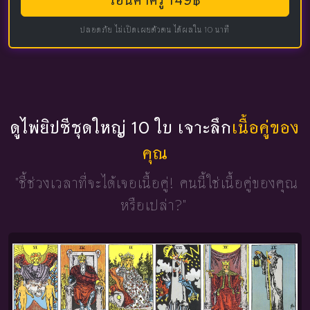
โอนค่าครู 149฿
ปลอดภัย ไม่เปิดเผยตัวตน ได้ผลใน 10 นาที
ดูไพ่ยิปซีชุดใหญ่ 10 ใบ เจาะลึก
เนื้อคู่ของ
คุณ
"ชี้ช่วงเวลาที่จะได้เจอเนื้อคู่!
คนนี้ใช่เนื้อคู่ของคุณ
หรือเปล่า?"