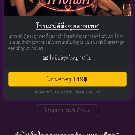
โปรเสน่ห์ดึงดูดทางเพศ
เหมาะกับผู้ชายทุกเพศที่อยากเข้าใจพลังดึงดูดทางเพศในตัวเอง ไพ่จะ
เผยเสน่ห์ที่ดึงดูดความสนใจทางเพศในตัวคุณ และเผยวิธีเพิ่มแรงดึงดูด
ต่อคนที่คุณหมายปอง
💌 ไพ่ยิปซีชุดใหญ่ 10 ใบ
โอนค่าครู 149฿
ปลอดภัย ไม่เปิดเผยตัวตน ได้ผลใน 10 นาที
โปรดูดวงความรักทั้งหมด