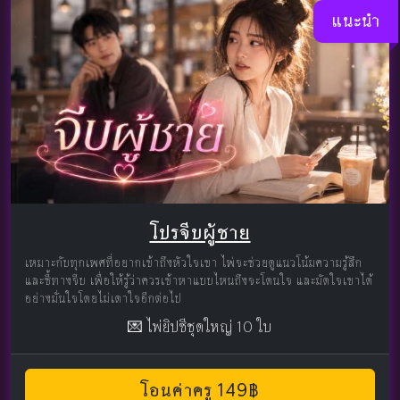
แนะนำ
โปรจีบผู้ชาย
เหมาะกับทุกเพศที่อยากเข้าถึงหัวใจเขา ไพ่จะช่วยดูแนวโน้มความรู้สึก
และชี้ทางจีบ เพื่อให้รู้ว่าควรเข้าหาแบบไหนถึงจะโดนใจ และมัดใจเขาได้
อย่างมั่นใจโดยไม่เดาใจอีกต่อไป
💌 ไพ่ยิปซีชุดใหญ่ 10 ใบ
โอนค่าครู 149฿