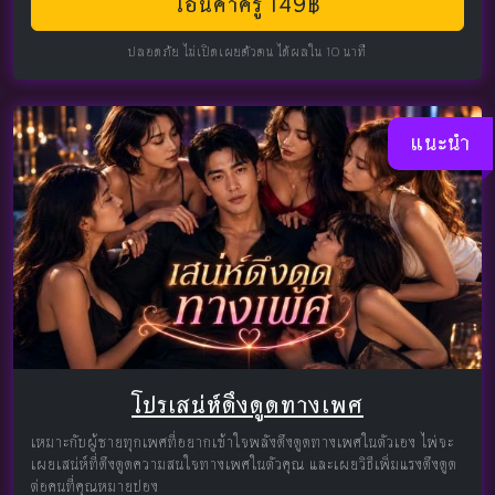
โอนค่าครู 149฿
ปลอดภัย ไม่เปิดเผยตัวตน ได้ผลใน 10 นาที
แนะนำ
โปรเสน่ห์ดึงดูดทางเพศ
เหมาะกับผู้ชายทุกเพศที่อยากเข้าใจพลังดึงดูดทางเพศในตัวเอง ไพ่จะ
เผยเสน่ห์ที่ดึงดูดความสนใจทางเพศในตัวคุณ และเผยวิธีเพิ่มแรงดึงดูด
ต่อคนที่คุณหมายปอง