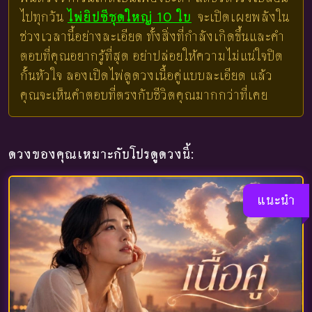
ไปทุกวัน
ไพ่ยิปซีชุดใหญ่ 10 ใบ
จะเปิดเผยพลังใน
ช่วงเวลานี้อย่างละเอียด ทั้งสิ่งที่กำลังเกิดขึ้นและคำ
ตอบที่คุณอยากรู้ที่สุด อย่าปล่อยให้ความไม่แน่ใจปิด
กั้นหัวใจ ลองเปิดไพ่ดูดวงเนื้อคู่แบบละเอียด แล้ว
คุณจะเห็นคำตอบที่ตรงกับชีวิตคุณมากกว่าที่เคย
ดวงของคุณเหมาะกับโปรดูดวงนี้:
แนะนำ