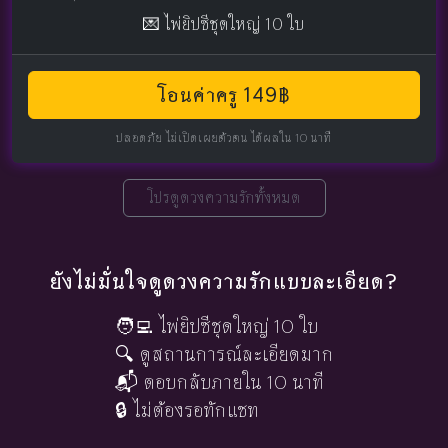
💌 ไพ่ยิปซีชุดใหญ่ 10 ใบ
โอนค่าครู 149฿
ปลอดภัย ไม่เปิดเผยตัวตน ได้ผลใน 10 นาที
โปรดูดวงความรักทั้งหมด
ยังไม่มั่นใจดูดวงความรักแบบละเอียด?
🧑‍💻 ไพ่ยิปซีชุดใหญ่ 10 ใบ
🔍 ดูสถานการณ์ละเอียดมาก
📬 ตอบกลับภายใน 10 นาที
🔒 ไม่ต้องรอทักแชท