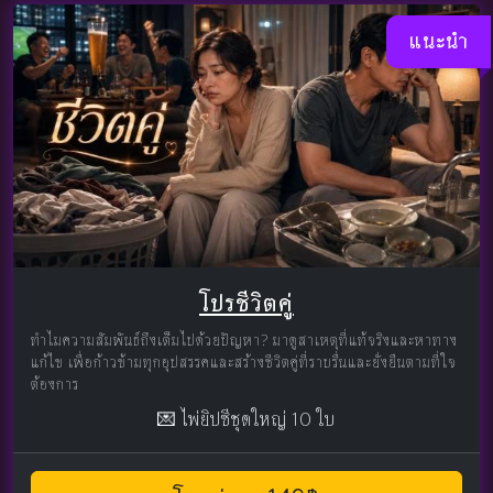
แนะนำ
โปรชีวิตคู่
ทำไมความสัมพันธ์ถึงเต็มไปด้วยปัญหา? มาดูสาเหตุที่แท้จริงและหาทาง
แก้ไข เพื่อก้าวข้ามทุกอุปสรรคและสร้างชีวิตคู่ที่ราบรื่นและยั่งยืนตามที่ใจ
ต้องการ
💌 ไพ่ยิปซีชุดใหญ่ 10 ใบ