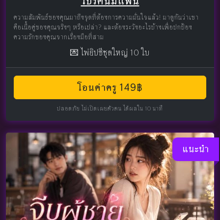
โปรคนมีแฟน
ความสัมพันธ์ของคุณมาถึงจุดที่ต้องการความมั่นใจแล้ว! มาดูกันว่าเขา
คือเนื้อคู่ของคุณจริงๆ หรือเปล่า? และต้องระวังอะไรบ้างเพื่อปกป้อง
ความรักของคุณจากเรื่องมือที่สาม
💌 ไพ่ยิปซีชุดใหญ่ 10 ใบ
โอนค่าครู 149฿
ปลอดภัย ไม่เปิดเผยตัวตน ได้ผลใน 10 นาที
แนะนำ