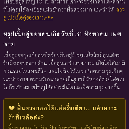
ไพ่ยิปซีชุดใหญ่ 10 ใบ สามารถเจาะจงช่วงเวลาและสถาน
ที่ให้คุณได้ละเอียดแม่นยำกว่าพื้นดวงมาก แนะนำให้
ลอง
ดูโปรเนื้อคู่ของเรานะคะ
สรุปเนื้อคู่ของคนเกิดวันที่ 31 สิงหาคม เพศ
ชาย
เนื้อคู่ของคุณคือคนที่พร้อมยืนอยู่ข้างคุณในวันที่คุณต้อง
รับผิดชอบหลายด้าน เมื่อคุณกล้าแบ่งภาระ เปิดใจให้เขามี
ส่วนร่วมในแผนชีวิต และไม่ลืมให้เวลากับความสุขเล็กๆ
ระหว่างทาง ความรักจะกลายเป็นฐานที่มั่นคงที่ช่วยให้คุณ
ไปถึงเป้าหมายใหญ่ได้อย่างมั่นใจและมีความสุขมากขึ้น
💔 พื้นดวงบอกได้แค่ครึ่งเดียว... แล้วความ
รักที่เหลือล่ะ?
พื้นดวงจากวันเกิดเป็นเพียงชะตา แต่ชีวิตจริงเปลี่ยน